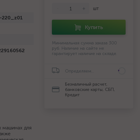
-
+
шт
-220_z01
Купить
й
Минимальная сумма заказа 300
руб. Наличие на сайте не
229160562
гарантирует наличие на складе.
Определяем...
Безналичный расчет,
банковские карты, СБП,
Кредит
х машинах для
также
ехническая