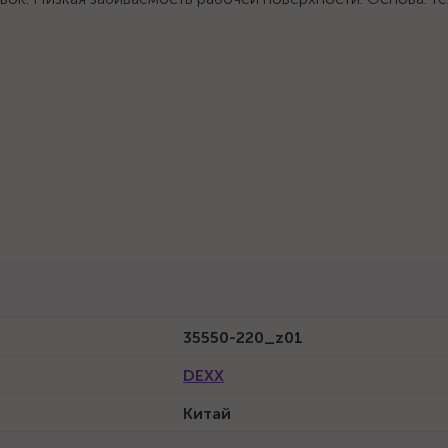
35550-220_z01
DEXX
Китай