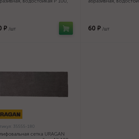
разивная, водостойкая Р 100,
абразивная, водостой
5х280мм, 3 листа {35550-
105х280мм, 3 листа {
0_z01}
120_z01}
0 ₽
60 ₽
/шт
/шт
тикул:
35555-180
лифовальная сетка URAGAN