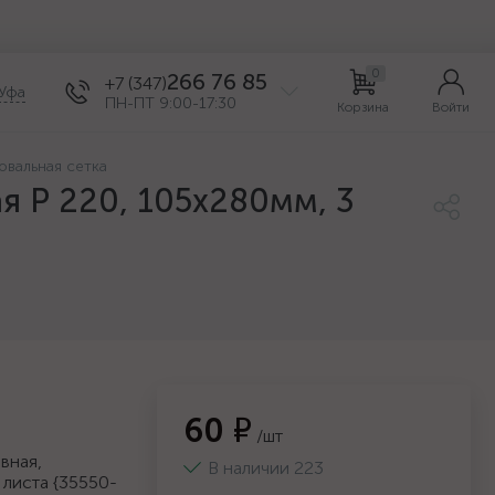
0
266 76 85
+7 (347)
Уфа
ПН-ПТ 9:00-17:30
Корзина
Войти
овальная сетка
я Р 220, 105х280мм, 3
60 ₽
/шт
вная,
В наличии 223
 листа {35550-