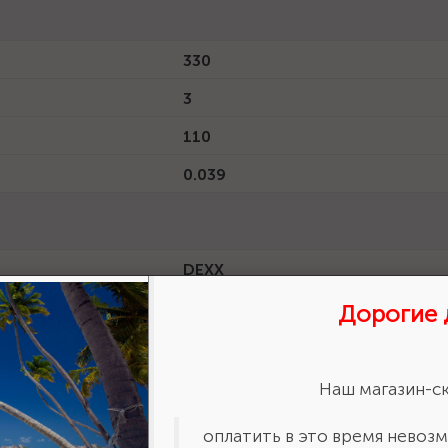
330
3
110
0.039
DEXX
4034229160562
Дорогие 
35550-220_z01
шт
Наш магазин-ск
6 месяцев
оплатить в это время невозм