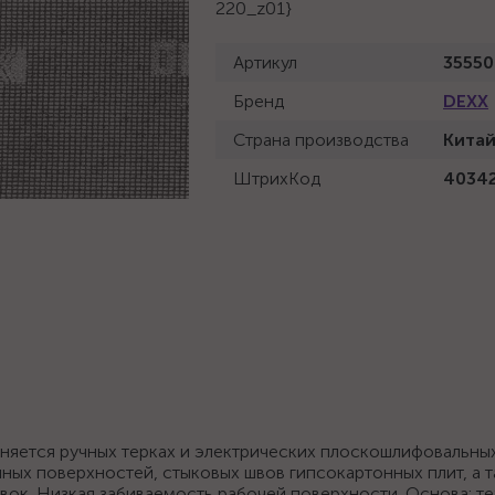
220_z01}
Артикул
35550
Бренд
DEXX
Страна производства
Кита
ШтрихКод
4034
няется ручных терках и электрических плоскошлифовальны
ных поверхностей, стыковых швов гипсокартонных плит, а 
овок. Низкая забиваемость рабочей поверхности. Основа: т