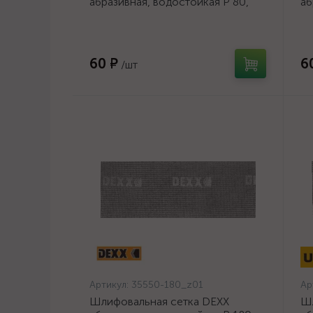
абразивная, водостойкая Р 80,
аб
105х280мм, 3 листа {35550-
10
080_z01}
10
60 ₽
6
/шт
Артикул:
35550-180_z01
Ар
Шлифовальная сетка DEXX
Ш