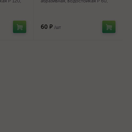
кая Р 120,
абразивная, водостойкая Р 60,
35550-
105х280мм, 3 листа {35550-
060_z01}
60 ₽
/шт