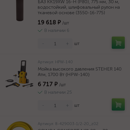
БАЗ KK19XW 16-H (Р80), 775 мм, 30 м,
водостойкий, шлифовальный рулон на
тканевой основе (3550-16-775)
19 618 ₽
/шт
В наличии 6
-
+
шт
Артикул:
HPW-140
Мойка высокого давления STEHER 140
Атм, 1700 Вт {HPW-140}
6 717 ₽
/шт
В наличии 25
-
+
шт
Артикул:
8-429003-1/2-20_z02