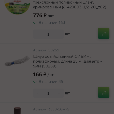
трёхслойный поливочный шланг,
армированный {8-429003-1/2-20_z02}
776 ₽
/шт
В наличии 163
-
+
шт
Артикул:
50269
Шнур хозяйственный СИБИН,
полиэфирный, длина 25 м, диаметр -
9мм {50269}
166 ₽
/шт
В наличии 35
-
+
шт
Артикул:
3550-16-775