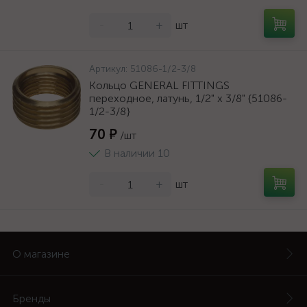
-
+
шт
Артикул:
51086-1/2-3/8
Кольцо GENERAL FITTINGS
переходное, латунь, 1/2" х 3/8" {51086-
1/2-3/8}
70 ₽
/шт
В наличии 10
-
+
шт
О магазине
Бренды