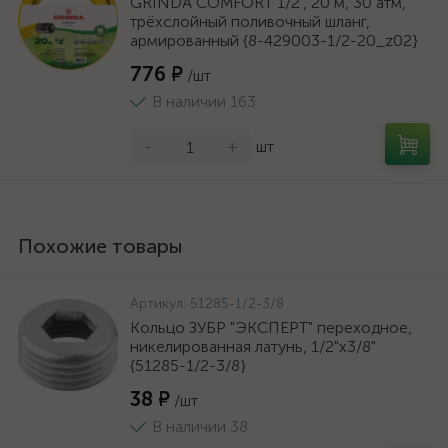
GRINDA COMFORT 1/2", 20 м, 30 атм,
трёхслойный поливочный шланг,
армированный {8-429003-1/2-20_z02}
776 ₽
/шт
В наличии 163
-
+
шт
Похожие товары
Артикул:
51285-1/2-3/8
Кольцо ЗУБР "ЭКСПЕРТ" переходное,
никелированная латунь, 1/2"х3/8"
{51285-1/2-3/8}
38 ₽
/шт
В наличии 38