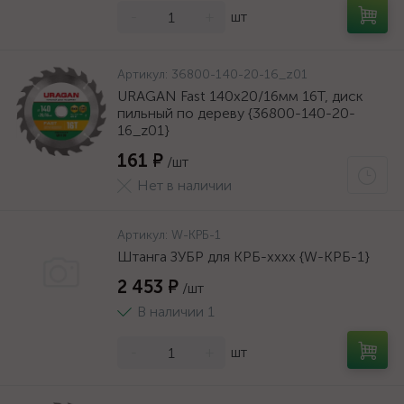
-
+
шт
Артикул:
36800-140-20-16_z01
URAGAN Fast 140x20/16мм 16Т, диск
пильный по дереву {36800-140-20-
16_z01}
161 ₽
/шт
Нет в наличии
Артикул:
W-КРБ-1
Штанга ЗУБР для КРБ-хххх {W-КРБ-1}
2 453 ₽
/шт
В наличии 1
-
+
шт