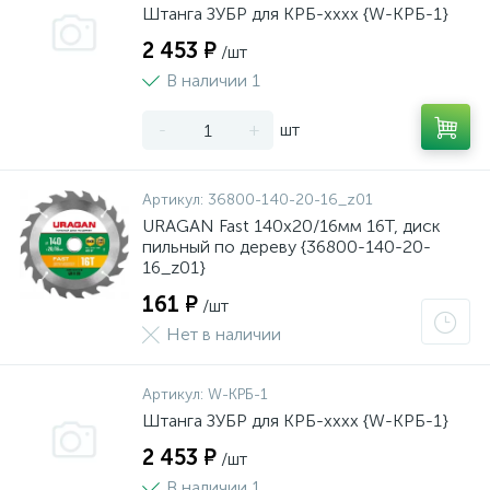
Штанга ЗУБР для КРБ-хххх {W-КРБ-1}
2 453 ₽
/шт
В наличии 1
-
+
шт
Артикул:
36800-140-20-16_z01
URAGAN Fast 140x20/16мм 16Т, диск
пильный по дереву {36800-140-20-
16_z01}
161 ₽
/шт
Нет в наличии
Артикул:
W-КРБ-1
Штанга ЗУБР для КРБ-хххх {W-КРБ-1}
2 453 ₽
/шт
В наличии 1