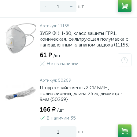
-
+
шт
Артикул:
11155
ЗУБР ФКН-80, класс защиты FFP1,
коническая, фильтрующая полумаска с
направленным клапаном выдоха (11155)
61 ₽
/шт
Нет в наличии
Артикул:
50269
Шнур хозяйственный СИБИН,
полиэфирный, длина 25 м, диаметр -
9мм {50269}
166 ₽
/шт
В наличии 35
-
+
шт