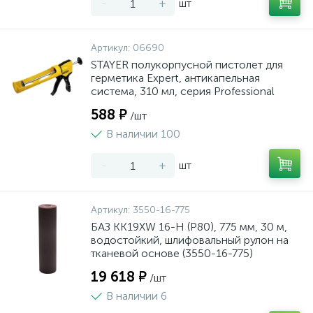
-
+
шт
Артикул:
06690
STAYER полукорпусной пистолет для
герметика Expert, антикапельная
система, 310 мл, серия Professional
588 ₽
/шт
В наличии 100
-
+
шт
Артикул:
3550-16-775
БАЗ KK19XW 16-H (Р80), 775 мм, 30 м,
водостойкий, шлифовальный рулон на
тканевой основе (3550-16-775)
19 618 ₽
/шт
В наличии 6