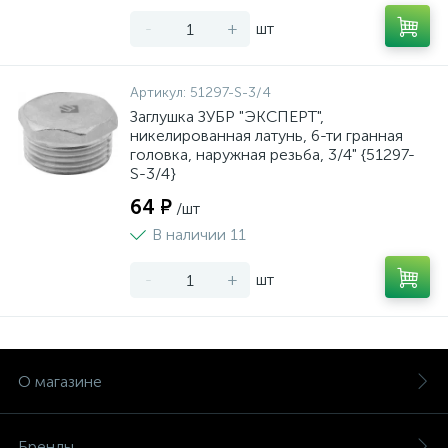
-
+
шт
Артикул:
51297-S-3/4
Заглушка ЗУБР "ЭКСПЕРТ",
никелированная латунь, 6-ти гранная
головка, наружная резьба, 3/4" {51297-
S-3/4}
64 ₽
/шт
В наличии 11
-
+
шт
О магазине
Бренды