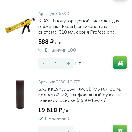
Артикул:
06690
STAYER полукорпусной пистолет для
герметика Expert, антикапельная
система, 310 мл, серия Professional
588 ₽
/шт
В наличии 100
-
+
шт
Артикул:
3550-16-775
БАЗ KK19XW 16-H (Р80), 775 мм, 30 м,
водостойкий, шлифовальный рулон на
тканевой основе (3550-16-775)
19 618 ₽
/шт
В наличии 6
-
+
шт