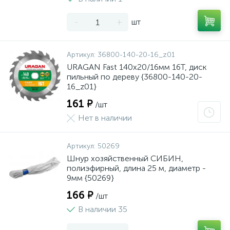
-
+
шт
Артикул:
36800-140-20-16_z01
URAGAN Fast 140x20/16мм 16Т, диск
пильный по дереву {36800-140-20-
16_z01}
161 ₽
/шт
Нет в наличии
Артикул:
50269
Шнур хозяйственный СИБИН,
полиэфирный, длина 25 м, диаметр -
9мм {50269}
166 ₽
/шт
В наличии 35