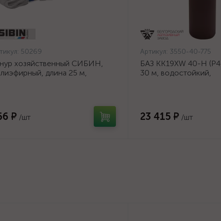
тикул:
50269
Артикул:
3550-40-775
нур хозяйственный СИБИН,
БАЗ KK19XW 40-H (Р40
лиэфирный, длина 25 м,
30 м, водостойкий,
аметр - 9мм {50269}
шлифовальный рулон 
основе (3550-40-775)
66 ₽
23 415 ₽
/шт
/шт