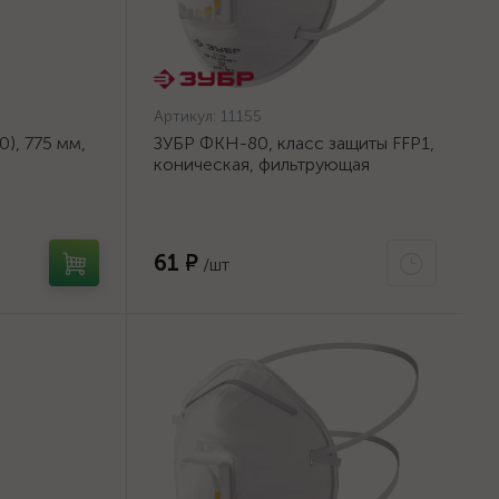
Артикул:
11155
), 775 мм,
ЗУБР ФКН-80, класс защиты FFP1,
коническая, фильтрующая
на тканевой
полумаска с направленным
клапаном выдоха (11155)
61 ₽
/шт