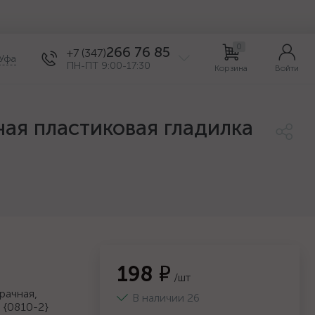
0
266 76 85
+7 (347)
Уфа
ПН-ПТ 9:00-17:30
Корзина
Войти
ная пластиковая гладилка
198 ₽
/шт
рачная,
В наличии 26
 {0810-2}