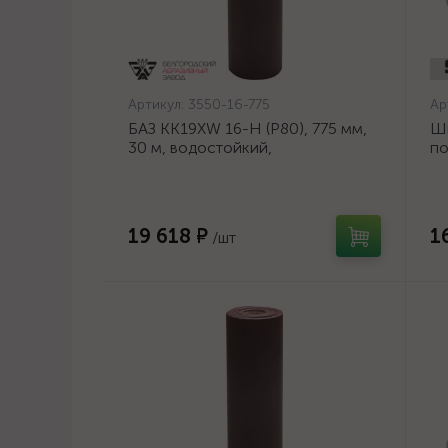
Артикул:
3550-16-775
Ар
БАЗ KK19XW 16-H (Р80), 775 мм,
Ш
30 м, водостойкий,
по
шлифовальный рулон на тканевой
ди
основе (3550-16-775)
19 618 ₽
1
/шт