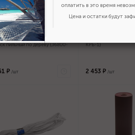
оплатить в это время невозм
Цена и остатки будут зафи
тикул:
36800-140-20-16_z01
Артикул:
W-КРБ-1
AGAN Fast 140x20/16мм 16Т,
Штанга ЗУБР для КРБ-
ск пильный по дереву {36800-
КРБ-1}
0-20-16_z01}
61 ₽
2 453 ₽
/шт
/шт