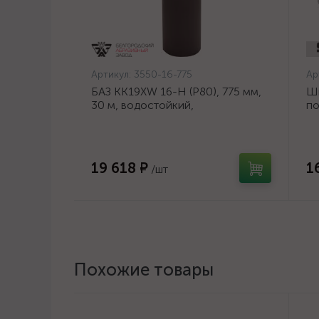
Артикул:
3550-16-775
Ар
БАЗ KK19XW 16-H (Р80), 775 мм,
Ш
30 м, водостойкий,
по
шлифовальный рулон на тканевой
ди
основе (3550-16-775)
19 618 ₽
1
/шт
Похожие товары