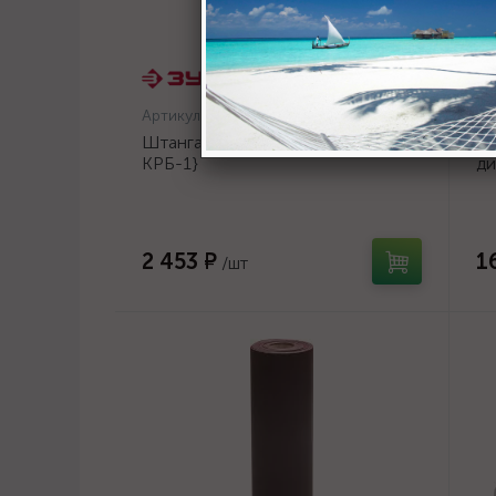
Артикул:
W-КРБ-1
Ар
Штанга ЗУБР для КРБ-хххх {W-
UR
КРБ-1}
ди
14
2 453 ₽
1
/шт