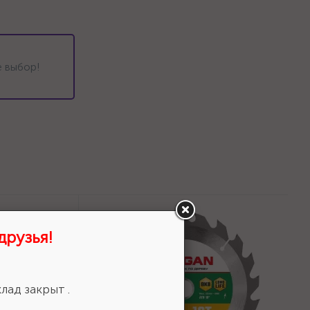
 выбор!
друзья!
лад закрыт .