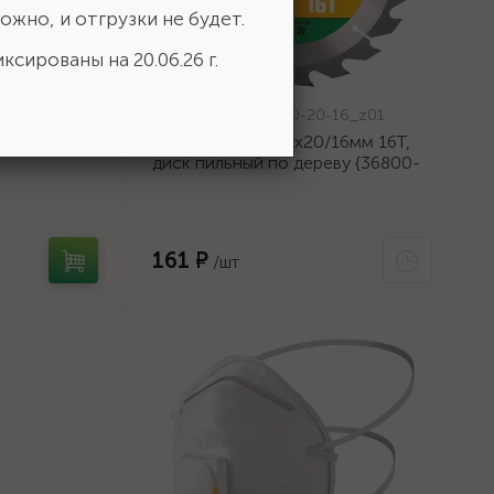
ожно, и отгрузки не будет.
ксированы на 20.06.26 г.
Артикул:
36800-140-20-16_z01
хххх {W-
URAGAN Fast 140x20/16мм 16Т,
диск пильный по дереву {36800-
140-20-16_z01}
161 ₽
/шт