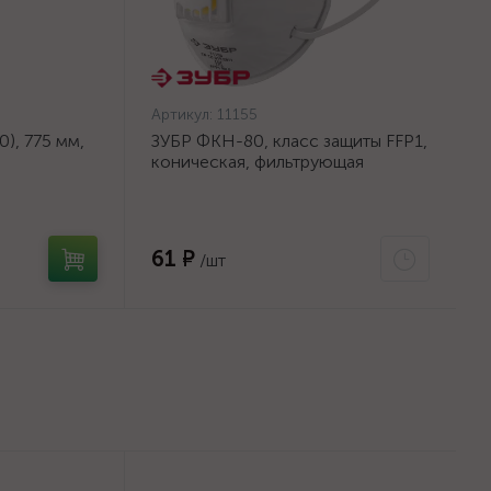
Артикул:
11155
), 775 мм,
ЗУБР ФКН-80, класс защиты FFP1,
коническая, фильтрующая
на тканевой
полумаска с направленным
клапаном выдоха (11155)
61 ₽
/шт