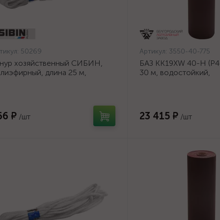
тикул:
50269
Артикул:
3550-40-775
нур хозяйственный СИБИН,
БАЗ KK19XW 40-H (Р40
лиэфирный, длина 25 м,
30 м, водостойкий,
аметр - 9мм {50269}
шлифовальный рулон 
основе (3550-40-775)
66 ₽
23 415 ₽
/шт
/шт