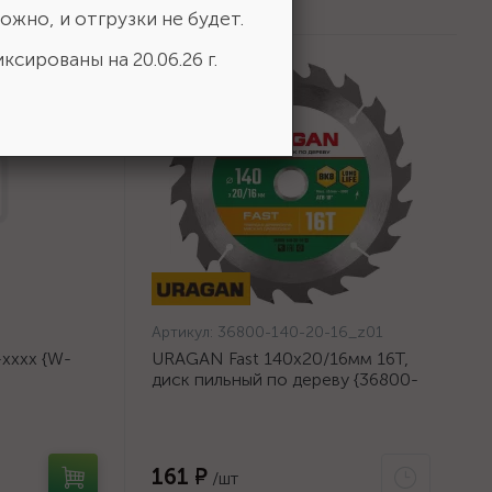
ожно, и отгрузки не будет.
ксированы на 20.06.26 г.
Артикул:
36800-140-20-16_z01
хххх {W-
URAGAN Fast 140x20/16мм 16Т,
диск пильный по дереву {36800-
140-20-16_z01}
161 ₽
/шт