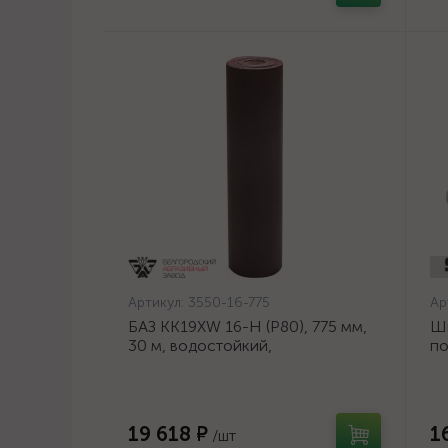
Артикул:
3550-16-775
Ар
БАЗ KK19XW 16-H (Р80), 775 мм,
Ш
30 м, водостойкий,
по
шлифовальный рулон на тканевой
ди
основе (3550-16-775)
19 618 ₽
1
/шт