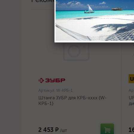
Артикул:
W-КРБ-1
Ар
Штанга ЗУБР для КРБ-хххх {W-
UR
КРБ-1}
ди
14
2 453 ₽
1
/шт