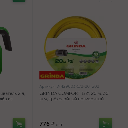
Артикул:
8-429003-1/2-20_z02
ватель 2 л,
GRINDA COMFORT 1/2", 20 м, 30
лба из
атм, трёхслойный поливочный
шланг, армированный {8-429003-
1/2-20_z02}
776 ₽
/шт