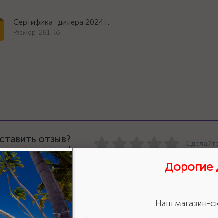
Сертификат дилера 2024 г.
Размер: 281 Кб
ставить отзыв?
Сделайте
авьте свою оценку!
Дорогие 
Наш магазин-ск