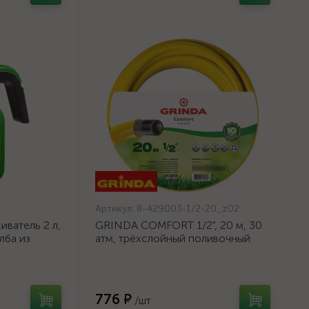
Артикул:
8-429003-1/2-20_z02
ватель 2 л,
GRINDA COMFORT 1/2", 20 м, 30
лба из
атм, трёхслойный поливочный
шланг, армированный {8-429003-
1/2-20_z02}
776 ₽
/шт