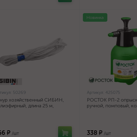
Новинка
тикул:
50269
Артикул:
425075
нур хозяйственный СИБИН,
РОСТОК РП-2 опрыски
лиэфирный, длина 25 м,
ручной, помповый, ко
аметр - 9мм {50269}
полиэтилена {425075}
66 ₽
338 ₽
/шт
/шт