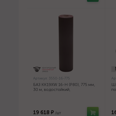
Артикул:
3550-16-775
Ар
БАЗ KK19XW 16-H (Р80), 775 мм,
Ш
30 м, водостойкий,
по
шлифовальный рулон на тканевой
ди
основе (3550-16-775)
19 618 ₽
1
/шт