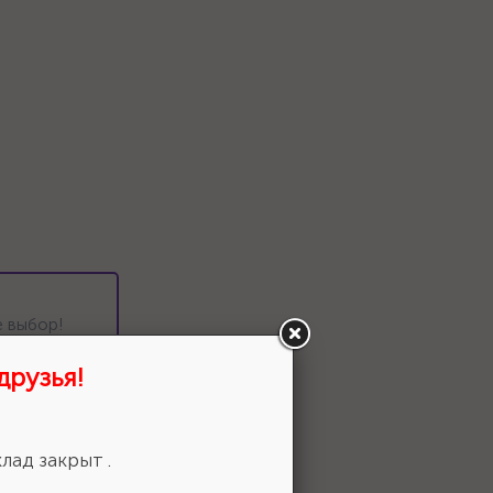
 выбор!
друзья!
лад закрыт .