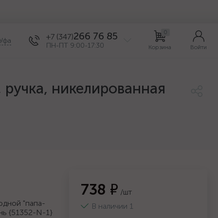
0
266 76 85
+7 (347)
Уфа
ПН-ПТ 9:00-17:30
Корзина
Войти
, ручка, никелированная
738 ₽
/шт
одной "папа-
В наличии 1
унь {51352-N-1}