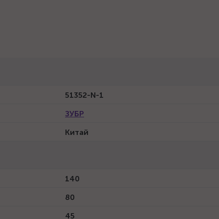
51352-N-1
ЗУБР
Китай
140
80
45