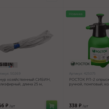
Новинка
тикул:
50269
Артикул:
425075
нур хозяйственный СИБИН,
РОСТОК РП-2 опрыски
лиэфирный, длина 25 м,
ручной, помповый, ко
аметр - 9мм {50269}
полиэтилена {425075}
66 ₽
338 ₽
/шт
/шт