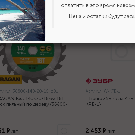
оплатить в это время невозм
Цена и остатки будут зафи
тикул:
36800-140-20-16_z01
Артикул:
W-КРБ-1
AGAN Fast 140x20/16мм 16Т,
Штанга ЗУБР для КРБ-
ск пильный по дереву {36800-
КРБ-1}
0-20-16_z01}
61 ₽
2 453 ₽
/шт
/шт