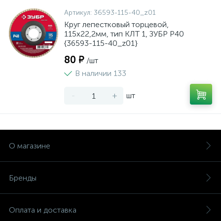
Артикул:
36593-115-40_z01
Круг лепестковый торцевой,
115х22,2мм, тип КЛТ 1, ЗУБР P40
{36593-115-40_z01}
80 ₽
/шт
В наличии 133
-
+
шт
О магазине
Бренды
Оплата и доставка