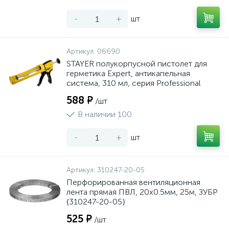
-
+
шт
Артикул:
06690
STAYER полукорпусной пистолет для
герметика Expert, антикапельная
система, 310 мл, серия Professional
588 ₽
/шт
В наличии 100
-
+
шт
Артикул:
310247-20-05
Перфорированная вентиляционная
лента прямая ПВЛ, 20х0.5мм, 25м, ЗУБР
{310247-20-05}
525 ₽
/шт