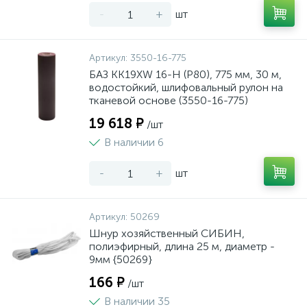
-
+
шт
Артикул:
3550-16-775
БАЗ KK19XW 16-H (Р80), 775 мм, 30 м,
водостойкий, шлифовальный рулон на
тканевой основе (3550-16-775)
19 618 ₽
/шт
В наличии 6
-
+
шт
Артикул:
50269
Шнур хозяйственный СИБИН,
полиэфирный, длина 25 м, диаметр -
9мм {50269}
166 ₽
/шт
В наличии 35