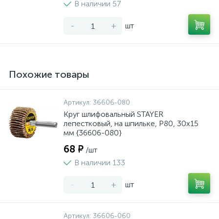
В наличии 57
-
+
шт
Похожие товары
Артикул:
36606-080
Круг шлифовальный STAYER
лепестковый, на шпильке, P80, 30х15
мм {36606-080}
68 ₽
/шт
В наличии 133
-
+
шт
Артикул:
36606-060