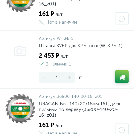
16_z01}
161 ₽
/шт
Нет в наличии
Артикул:
W-КРБ-1
Штанга ЗУБР для КРБ-хххх {W-КРБ-1}
2 453 ₽
/шт
В наличии 1
-
+
шт
Артикул:
36800-140-20-16_z01
URAGAN Fast 140x20/16мм 16Т, диск
пильный по дереву {36800-140-20-
16_z01}
161 ₽
/шт
Нет в наличии