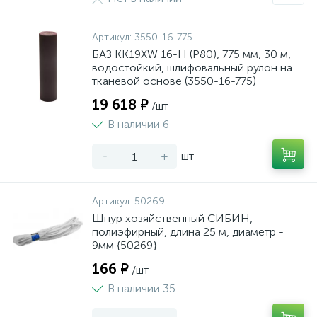
Артикул:
3550-16-775
БАЗ KK19XW 16-H (Р80), 775 мм, 30 м,
водостойкий, шлифовальный рулон на
тканевой основе (3550-16-775)
19 618 ₽
/шт
В наличии 6
-
+
шт
Артикул:
50269
Шнур хозяйственный СИБИН,
полиэфирный, длина 25 м, диаметр -
9мм {50269}
166 ₽
/шт
В наличии 35