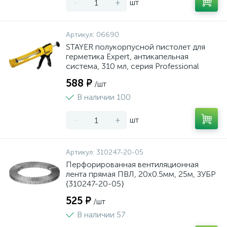
-
+
шт
Артикул:
06690
STAYER полукорпусной пистолет для
герметика Expert, антикапельная
система, 310 мл, серия Professional
588 ₽
/шт
В наличии 100
-
+
шт
Артикул:
310247-20-05
Перфорированная вентиляционная
лента прямая ПВЛ, 20х0.5мм, 25м, ЗУБР
{310247-20-05}
525 ₽
/шт
В наличии 57