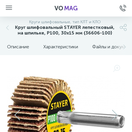
VO
MAG
Круги шлифовальные, тип КЛТ и КЛО
Круг шлифовальный STAYER лепестковый,
на шпильке, P100, 30х15 мм {36606-100}
Описание
Характеристики
Файлы и докумен
а