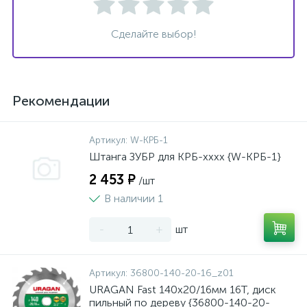
Сделайте выбор!
Рекомендации
Артикул:
W-КРБ-1
Штанга ЗУБР для КРБ-хххх {W-КРБ-1}
2 453 ₽
/шт
В наличии 1
-
+
шт
Артикул:
36800-140-20-16_z01
URAGAN Fast 140x20/16мм 16Т, диск
пильный по дереву {36800-140-20-