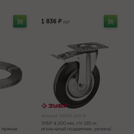
ЗУБР
металл, поворотное колесо c
тормозом, Профессионал
(30936-200-B)
1 836 ₽
/шт
Артикул:
30936-200-B
ЗУБР d 200 мм, г/п 185 кг,
а прямая
игольчатый подшипник, резина/