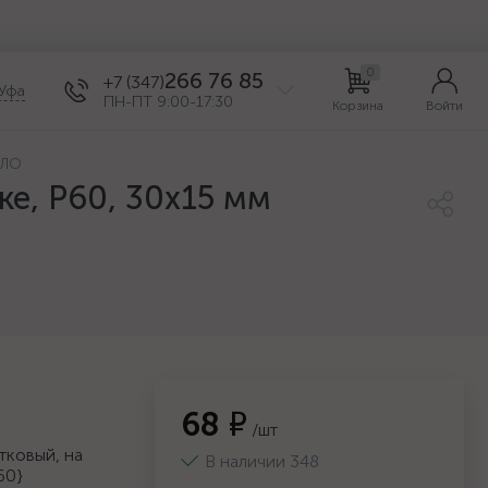
0
266 76 85
+7 (347)
Уфа
ПН-ПТ 9:00-17:30
Корзина
Войти
КЛО
е, P60, 30х15 мм
68 ₽
/шт
тковый, на
В наличии 348
60}