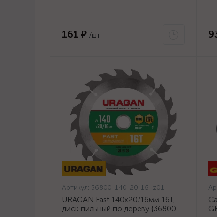
140-20-16_z01}
23
161 ₽
9
/шт
Артикул:
36800-140-20-16_z01
Ар
URAGAN Fast 140x20/16мм 16Т,
Са
диск пильный по дереву {36800-
GR