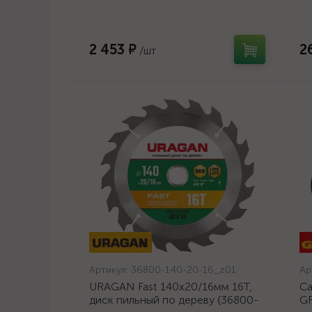
оц
2 453 ₽
2
/шт
Артикул:
36800-140-20-16_z01
Ар
URAGAN Fast 140x20/16мм 16Т,
Са
диск пильный по дереву {36800-
GR