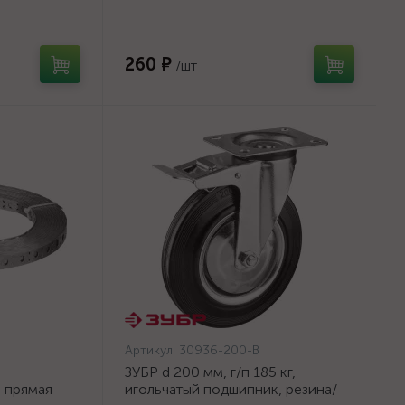
оцинкованный, 250мм {2773-01}
260 ₽
/шт
Артикул:
30936-200-B
ЗУБР d 200 мм, г/п 185 кг,
а прямая
игольчатый подшипник, резина/