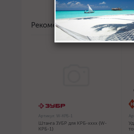
Рекомендации
Артикул:
W-КРБ-1
Ар
Штанга ЗУБР для КРБ-хххх {W-
Уд
КРБ-1}
то