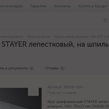
ен и возврат
Гарантия
Контакты
Купить в Кредит
роинструмента
Круги и диски
Круги шлифовальные, тип КЛТ и 
STAYER лепестковый, на шпильк
лы и документы
Отзывы
2
0
Артикул:
36606-060
Пока нет отзывов
Круг шлифовальный STAYER лепес
шпильке, P60, 30х15 мм {36606-0