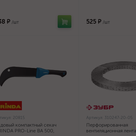
0/500мм {20815}
ПВЛ, 20х0.5мм, 25м, 
{310247-20-05}
38 ₽
525 ₽
/шт
/шт
тикул:
20815
Артикул:
310247-20-05
довый компактный секач
Перфорированная
INDA PRO-Line BA 500,
вентиляционная лент