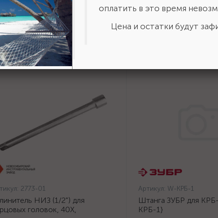
оплатить в это время невозм
Цена и остатки будут зафи
тикул:
2773-01
Артикул:
W-КРБ-1
линитель НИЗ (1/2") для
Штанга ЗУБР для КРБ-
рцовых головок, 40Х,
КРБ-1}