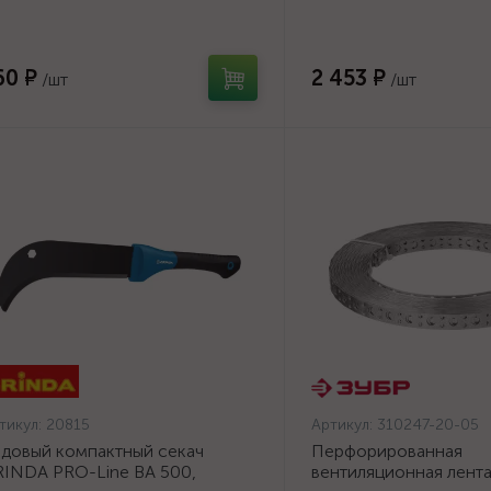
инкованный, 250мм {2773-01}
60 ₽
2 453 ₽
/шт
/шт
тикул:
20815
Артикул:
310247-20-05
довый компактный секач
Перфорированная
INDA PRO-Line BA 500,
вентиляционная лент