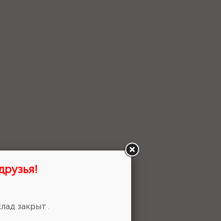
друзья!
 выбор!
лад закрыт .