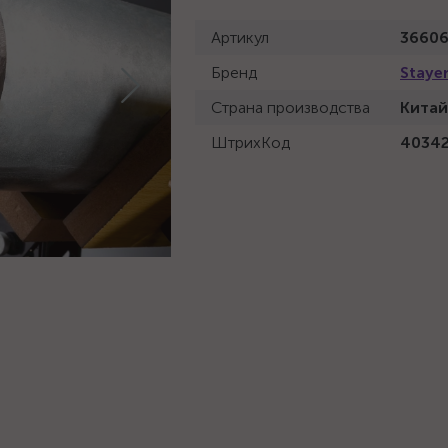
Артикул
36606
Бренд
Staye
Страна производства
Китай
ШтрихКод
4034