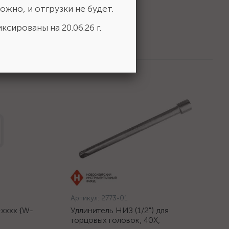
ожно, и отгрузки не будет.
ксированы на 20.06.26 г.
Артикул:
2773-01
хххх {W-
Удлинитель НИЗ (1/2") для
торцовых головок, 40Х,