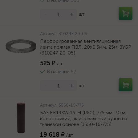
В наличии 100
-
+
шт
Артикул:
310247-20-05
Перфорированная вентиляционная
лента прямая ПВЛ, 20х0.5мм, 25м, ЗУБР
{310247-20-05}
525 ₽
/шт
В наличии 57
-
+
шт
Артикул:
3550-16-775
БАЗ KK19XW 16-H (Р80), 775 мм, 30 м,
водостойкий, шлифовальный рулон на
тканевой основе (3550-16-775)
19 618 ₽
/шт