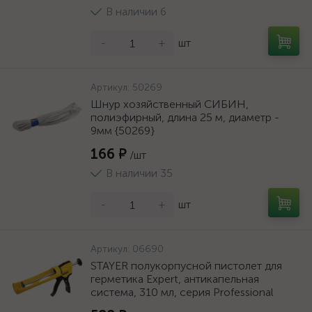
В наличии 6
-
+
шт
Артикул:
50269
Шнур хозяйственный СИБИН,
полиэфирный, длина 25 м, диаметр -
9мм {50269}
166 ₽
/шт
В наличии 35
-
+
шт
Артикул:
06690
STAYER полукорпусной пистолет для
герметика Expert, антикапельная
система, 310 мл, серия Professional