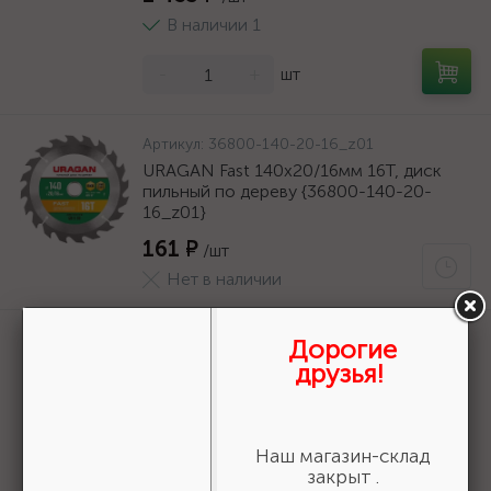
В наличии 1
-
+
шт
Артикул:
36800-140-20-16_z01
URAGAN Fast 140x20/16мм 16Т, диск
пильный по дереву {36800-140-20-
16_z01}
161 ₽
/шт
Нет в наличии
Артикул:
3550-16-775
Дорогие
БАЗ KK19XW 16-H (Р80), 775 мм, 30 м,
друзья!
водостойкий, шлифовальный рулон на
тканевой основе (3550-16-775)
19 618 ₽
/шт
Наш магазин-склад
В наличии 6
закрыт .