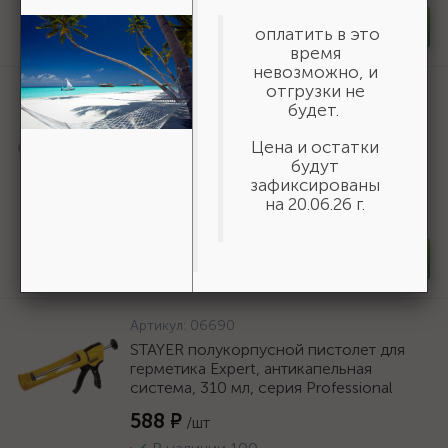
-
+
шт
оплатить в это
время
невозможно, и
отгрузки не
Артикул:
50269
будет.
Шнур хозяйственный СИБИН,
полиэфирный, длина 25 м, диаметр -
Цена и остатки
9мм {50269}
будут
зафиксированы
166 ₽
/шт
на 20.06.26 г.
В наличии 35
-
+
шт
Артикул:
06690
STAYER полукорпусной пистолет для
герметика Expert, антикапельная
система, 310 мл, серия Professional
588 ₽
/шт