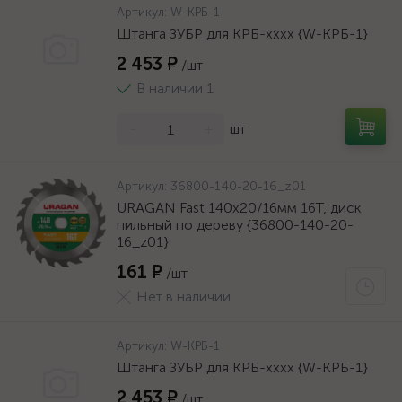
Артикул:
W-КРБ-1
Штанга ЗУБР для КРБ-хххх {W-КРБ-1}
2 453 ₽
/шт
В наличии 1
-
+
шт
Артикул:
36800-140-20-16_z01
URAGAN Fast 140x20/16мм 16Т, диск
пильный по дереву {36800-140-20-
16_z01}
161 ₽
/шт
Нет в наличии
Артикул:
W-КРБ-1
Штанга ЗУБР для КРБ-хххх {W-КРБ-1}
2 453 ₽
/шт