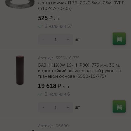
лента прямая ПВЛ, 20х0.5мм, 25м, ЗУБР
{310247-20-05}
525 ₽
/шт
В наличии 57
-
+
шт
Артикул:
3550-16-775
БАЗ KK19XW 16-H (Р80), 775 мм, 30 м,
водостойкий, шлифовальный рулон на
тканевой основе (3550-16-775)
19 618 ₽
/шт
В наличии 6
-
+
шт
Артикул:
06690