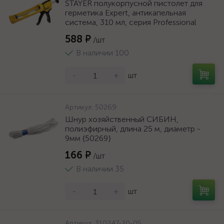
STAYER полукорпусной пистолет для
герметика Expert, антикапельная
система, 310 мл, серия Professional
588 ₽
/шт
В наличии 100
-
+
шт
Артикул:
50269
Шнур хозяйственный СИБИН,
полиэфирный, длина 25 м, диаметр -
9мм {50269}
166 ₽
/шт
В наличии 35
-
+
шт
Артикул:
310247-20-05