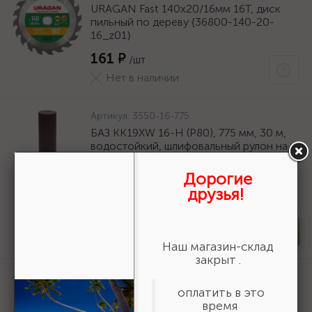
URAGAN Fast 140x20/16мм 16Т, диск
пильный по дереву {36800-140-20-
16_z01}
161 ₽
/шт
Нет в наличии
Артикул:
3550-16-775
БАЗ KK19XW 16-H (Р80), 775 мм, 30 м,
водостойкий, шлифовальный рулон на
тканевой основе (3550-16-775)
Дорогие
19 618 ₽
/шт
друзья!
В наличии 6
-
+
шт
Наш магазин-склад
закрыт .
Артикул:
06690
оплатить в это
STAYER полукорпусной пистолет для
время
герметика Expert, антикапельная