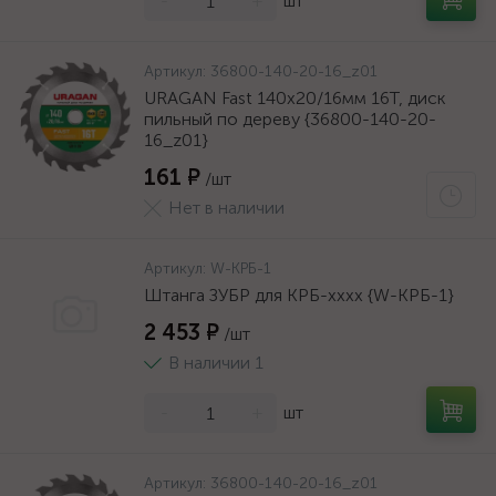
-
+
шт
Артикул:
36800-140-20-16_z01
URAGAN Fast 140x20/16мм 16Т, диск
пильный по дереву {36800-140-20-
16_z01}
161 ₽
/шт
Нет в наличии
Артикул:
W-КРБ-1
Штанга ЗУБР для КРБ-хххх {W-КРБ-1}
2 453 ₽
/шт
В наличии 1
-
+
шт
Артикул:
36800-140-20-16_z01