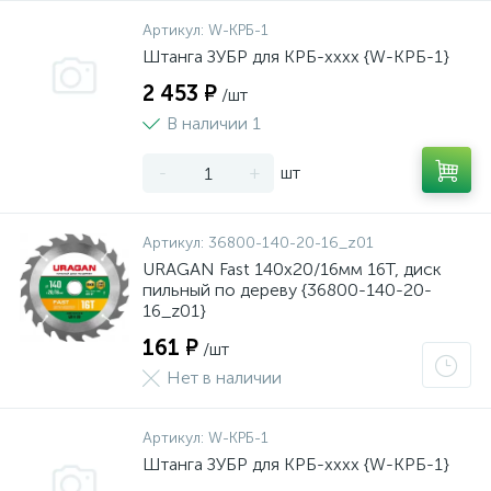
Артикул:
W-КРБ-1
Штанга ЗУБР для КРБ-хххх {W-КРБ-1}
2 453 ₽
/шт
В наличии 1
-
+
шт
Артикул:
36800-140-20-16_z01
URAGAN Fast 140x20/16мм 16Т, диск
пильный по дереву {36800-140-20-
16_z01}
161 ₽
/шт
Нет в наличии
Артикул:
W-КРБ-1
Штанга ЗУБР для КРБ-хххх {W-КРБ-1}