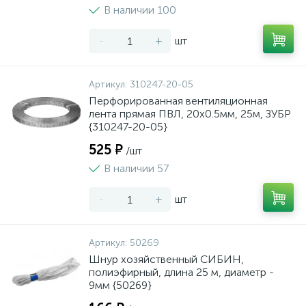
В наличии 100
-
+
шт
Артикул:
310247-20-05
Перфорированная вентиляционная
лента прямая ПВЛ, 20х0.5мм, 25м, ЗУБР
{310247-20-05}
525 ₽
/шт
В наличии 57
-
+
шт
Артикул:
50269
Шнур хозяйственный СИБИН,
полиэфирный, длина 25 м, диаметр -
9мм {50269}