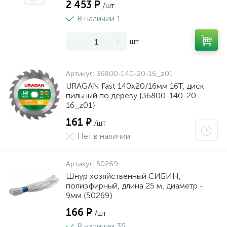
2 453 ₽
/шт
В наличии 1
-
+
шт
Артикул:
36800-140-20-16_z01
URAGAN Fast 140x20/16мм 16Т, диск
пильный по дереву {36800-140-20-
16_z01}
161 ₽
/шт
Нет в наличии
Артикул:
50269
Шнур хозяйственный СИБИН,
полиэфирный, длина 25 м, диаметр -
9мм {50269}
166 ₽
/шт
В наличии 35