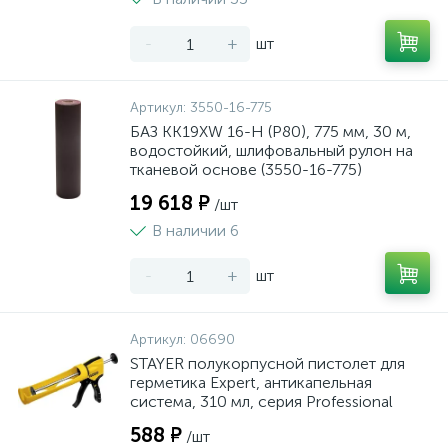
-
+
шт
Артикул:
3550-16-775
БАЗ KK19XW 16-H (Р80), 775 мм, 30 м,
водостойкий, шлифовальный рулон на
тканевой основе (3550-16-775)
19 618 ₽
/шт
В наличии 6
-
+
шт
Артикул:
06690
STAYER полукорпусной пистолет для
герметика Expert, антикапельная
система, 310 мл, серия Professional
588 ₽
/шт