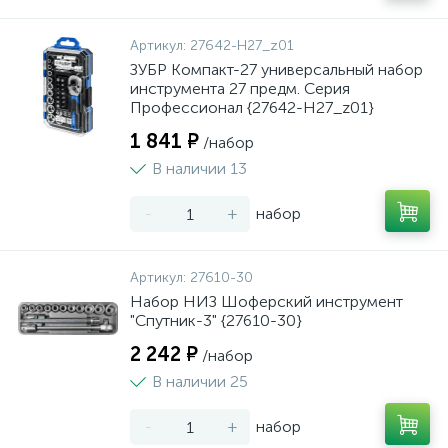
Артикул:
27642-H27_z01
ЗУБР Компакт-27 универсальный набор
инструмента 27 предм. Серия
Профессионал {27642-H27_z01}
1 841 ₽
/набор
В наличии 13
-
+
набор
Артикул:
27610-30
Набор НИЗ Шоферский инструмент
"Спутник-3" {27610-30}
2 242 ₽
/набор
В наличии 25
-
+
набор