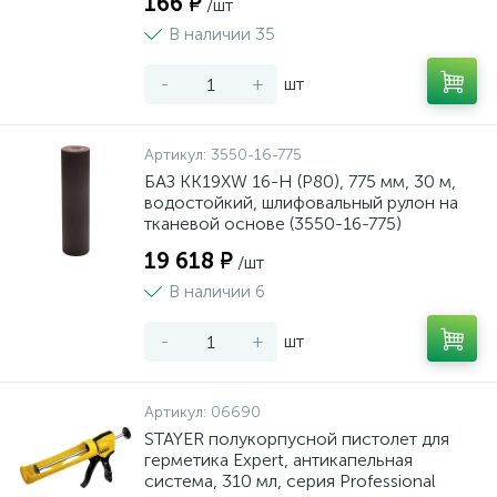
166 ₽
/шт
В наличии 35
-
+
шт
Артикул:
3550-16-775
БАЗ KK19XW 16-H (Р80), 775 мм, 30 м,
водостойкий, шлифовальный рулон на
тканевой основе (3550-16-775)
19 618 ₽
/шт
В наличии 6
-
+
шт
Артикул:
06690
STAYER полукорпусной пистолет для
герметика Expert, антикапельная
система, 310 мл, серия Professional