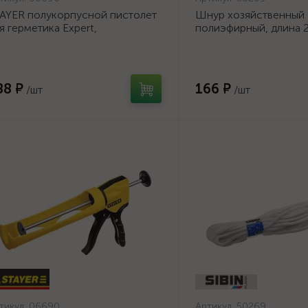
AYER полукорпусной пистолет
Шнур хозяйственный
я герметика Expert,
полиэфирный, длина 2
тикапельная система, 310 мл,
диаметр - 9мм {50269
рия Professional
88 ₽
166 ₽
/шт
/шт
тикул:
06690
Артикул:
50269