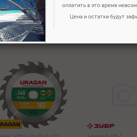
авьте свою оценку!
оплатить в это время невозм
Цена и остатки будут зафи
тикул:
36800-140-20-16_z01
Артикул:
W-КРБ-1