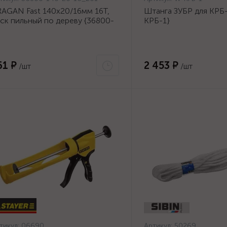
AGAN Fast 140x20/16мм 16Т,
Штанга ЗУБР для КРБ-
ск пильный по дереву {36800-
КРБ-1}
0-20-16_z01}
61 ₽
2 453 ₽
/шт
/шт
тикул:
06690
Артикул:
50269