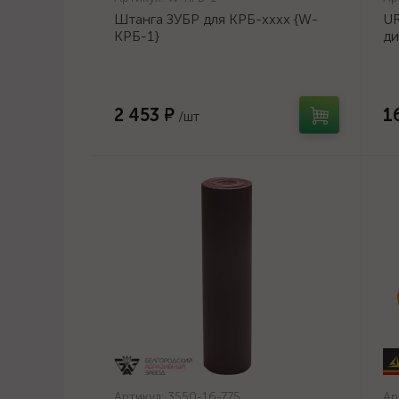
Штанга ЗУБР для КРБ-хххх {W-
UR
КРБ-1}
ди
14
2 453 ₽
1
/шт
Артикул:
3550-16-775
Ар