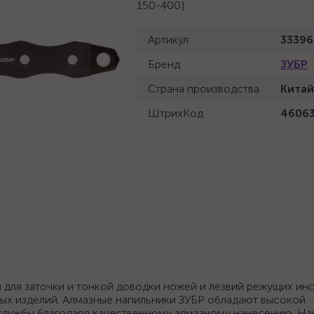
150-400}
Артикул
33396
Бренд
ЗУБР
Страна производства
Китай
ШтрихКод
4606
для заточки и тонкой доводки ножей и лезвий режущих инс
ьных изделий. Алмазные напильники ЗУБР обладают высокой
лужбы благодаря качественному алмазному нанесению. На