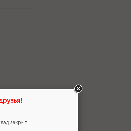
друзья!
лад закрыт .
 выбор!