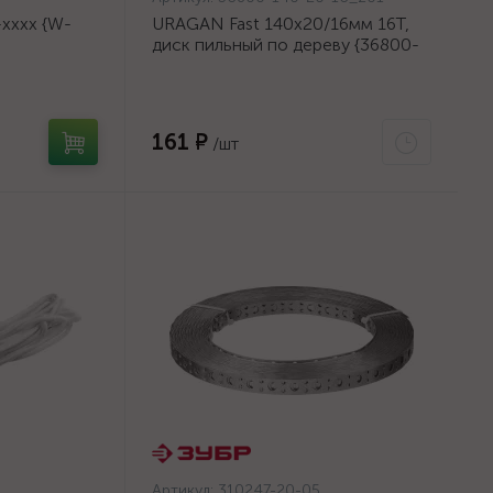
хххх {W-
URAGAN Fast 140x20/16мм 16Т,
диск пильный по дереву {36800-
140-20-16_z01}
161 ₽
/шт
Артикул:
310247-20-05