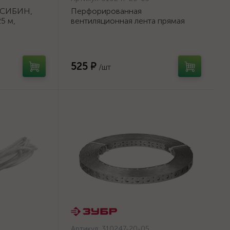
 СИБИН,
Перфорированная
5 м,
вентиляционная лента прямая
}
ПВЛ, 20х0.5мм, 25м, ЗУБР
{310247-20-05}
525 ₽
/шт
Артикул:
310247-20-05