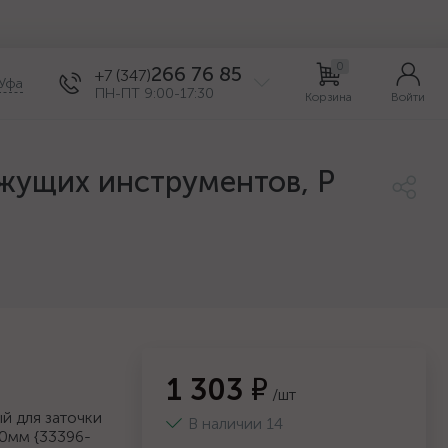
0
266 76 85
+7 (347)
Уфа
ПН-ПТ 9:00-17:30
Корзина
Войти
ежущих инструментов, P
1 303 ₽
/шт
й для заточки
В наличии 14
50мм {33396-