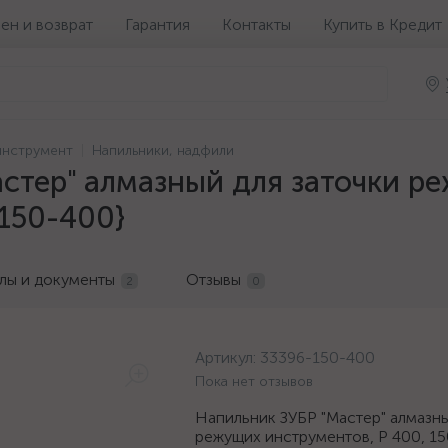
ен и возврат
Гарантия
Контакты
Купить в Кредит
инструмент
Напильники, надфили
стер" алмазный для заточки р
150-400}
лы и документы
Отзывы
2
0
Артикул:
33396-150-400
Пока нет отзывов
Напильник ЗУБР "Мастер" алмазны
режущих инструментов, P 400, 1