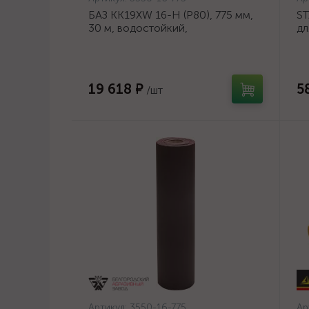
БАЗ KK19XW 16-H (Р80), 775 мм,
ST
30 м, водостойкий,
дл
шлифовальный рулон на тканевой
ан
основе (3550-16-775)
се
19 618 ₽
5
/шт
Артикул:
3550-16-775
Ар