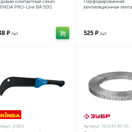
довый компактный секач
Перфорированная
INDA PRO-Line BA 500,
вентиляционная лент
0/500мм {20815}
ПВЛ, 20х0.5мм, 25м, 
{310247-20-05}
38 ₽
525 ₽
/шт
/шт
тикул:
20815
Артикул:
310247-20-05