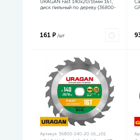
URAGAN Fast 140x20/16мм 16Т,
Са
диск пильный по дереву {36800-
GR
140-20-16_z01}
23
161 ₽
9
/шт
Артикул:
36800-140-20-16_z01
Ар