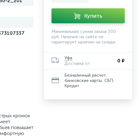
30-2_z01
Купить
й
Минимальная сумма заказа 300
373107337
руб. Наличие на сайте не
гарантирует наличие на складе.
Уфа
0 ₽
Доставка от
Безналичный расчет,
банковские карты, СБП,
Кредит
стрых кромок
имеет
убьев повышает
комфортную