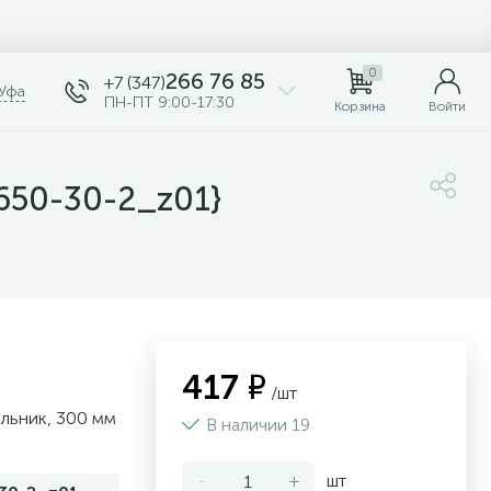
0
266 76 85
+7 (347)
Уфа
ПН-ПТ 9:00-17:30
Корзина
Войти
650-30-2_z01}
417 ₽
/шт
льник, 300 мм
В наличии 19
-
+
шт