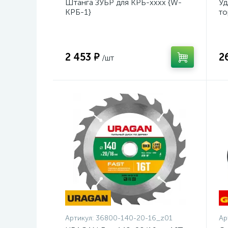
Штанга ЗУБР для КРБ-хххх {W-
Уд
КРБ-1}
то
оц
2 453 ₽
2
/шт
Артикул:
36800-140-20-16_z01
Ар