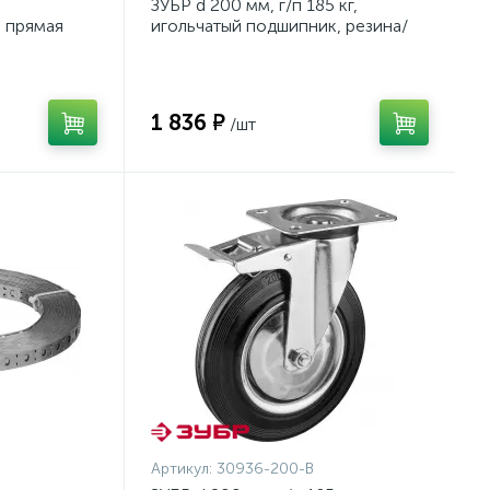
ЗУБР d 200 мм, г/п 185 кг,
а прямая
игольчатый подшипник, резина/
ЗУБР
металл, поворотное колесо c
тормозом, Профессионал
(30936-200-B)
1 836 ₽
/шт
Артикул:
30936-200-B