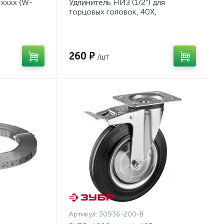
хххх {W-
Удлинитель НИЗ (1/2") для
торцовых головок, 40Х,
оцинкованный, 250мм {2773-01}
260 ₽
/шт
Артикул:
30936-200-B