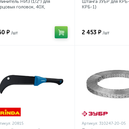
линитель НИЗ (1/2") для
Штанга ЗУБР для КРБ-
рцовых головок, 40Х,
КРБ-1}
инкованный, 250мм {2773-01}
60 ₽
2 453 ₽
/шт
/шт
тикул:
20815
Артикул:
310247-20-05