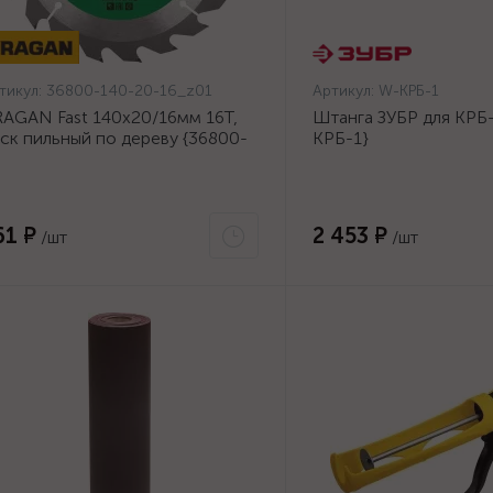
тикул:
36800-140-20-16_z01
Артикул:
W-КРБ-1
AGAN Fast 140x20/16мм 16Т,
Штанга ЗУБР для КРБ-
ск пильный по дереву {36800-
КРБ-1}
0-20-16_z01}
61 ₽
2 453 ₽
/шт
/шт