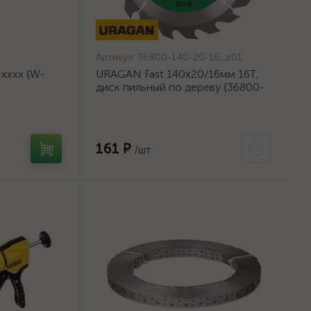
Артикул:
36800-140-20-16_z01
хххх {W-
URAGAN Fast 140x20/16мм 16Т,
диск пильный по дереву {36800-
140-20-16_z01}
161 ₽
/шт