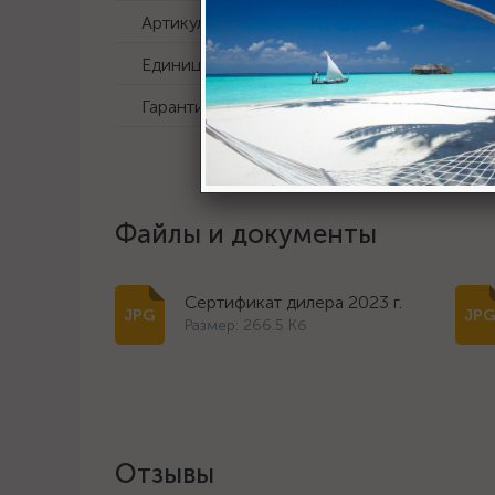
Артикул
1650
Единица измерения
шт
Гарантия
12 
Файлы и документы
Сертификат дилера 2023 г.
Размер: 266.5 Кб
Отзывы