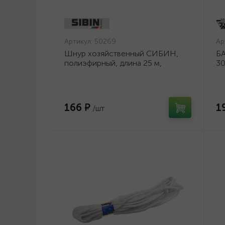
Артикул:
50269
Ар
Шнур хозяйственный СИБИН,
БА
полиэфирный, длина 25 м,
30
диаметр - 9мм {50269}
шл
ос
166 ₽
1
/шт