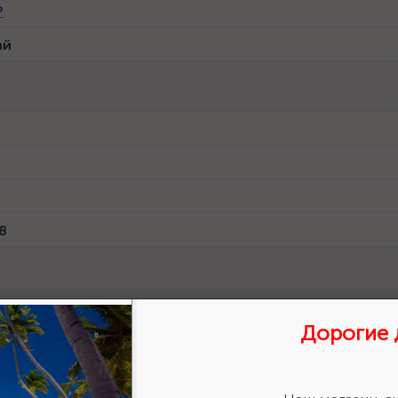
Р
ай
8
льник круглый для заточки цепных пил - 1 шт.
Дорогие 
р
6373125805