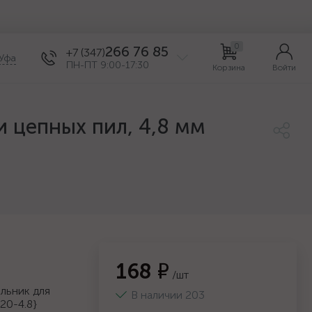
0
266 76 85
+7 (347)
Уфа
ПН-ПТ 9:00-17:30
Корзина
Войти
 цепных пил, 4,8 мм
168 ₽
/шт
льник для
В наличии 203
20-4.8}