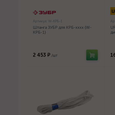
Артикул:
W-КРБ-1
Ар
Штанга ЗУБР для КРБ-хххх {W-
UR
КРБ-1}
ди
14
2 453 ₽
1
/шт