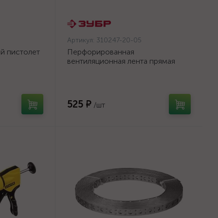
Артикул:
310247-20-05
й пистолет
Перфорированная
вентиляционная лента прямая
а, 310 мл,
ПВЛ, 20х0.5мм, 25м, ЗУБР
{310247-20-05}
525 ₽
/шт