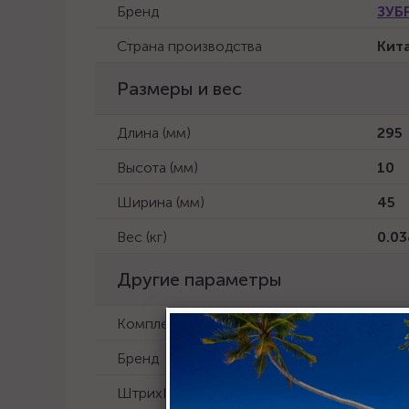
Бренд
ЗУБ
Страна производства
Кит
Размеры и вес
Длина (мм)
295
Высота (мм)
10
Ширина (мм)
45
Вес (кг)
0.03
Другие параметры
Комплектация
Напи
Бренд
Зуб
ШтрихКод
460