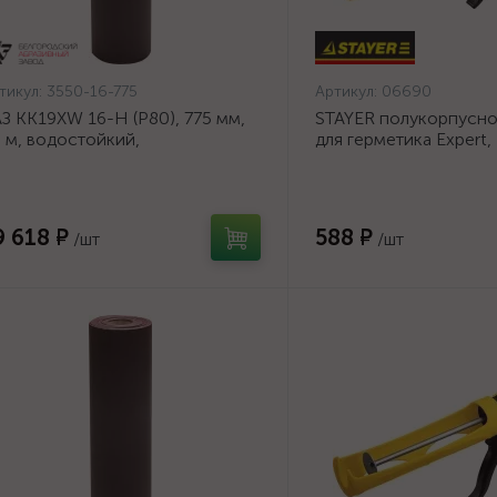
тикул:
3550-16-775
Артикул:
06690
З KK19XW 16-H (Р80), 775 мм,
STAYER полукорпусно
 м, водостойкий,
для герметика Expert,
ифовальный рулон на тканевой
антикапельная систем
нове (3550-16-775)
серия Professional
9 618 ₽
588 ₽
/шт
/шт