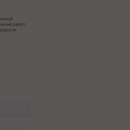
венной
нения работ.
ердости.