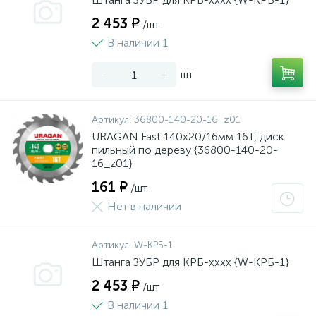
2 453 ₽
/шт
В наличии 1
-
+
шт
Артикул:
36800-140-20-16_z01
URAGAN Fast 140x20/16мм 16Т, диск
пильный по дереву {36800-140-20-
16_z01}
161 ₽
/шт
Нет в наличии
Артикул:
W-КРБ-1
Штанга ЗУБР для КРБ-хххх {W-КРБ-1}
2 453 ₽
/шт
В наличии 1