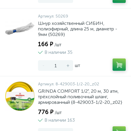
Артикул:
50269
Шнур хозяйственный СИБИН,
полиэфирный, длина 25 м, диаметр -
9мм {50269}
166 ₽
/шт
В наличии 35
-
+
шт
Артикул:
8-429003-1/2-20_z02
GRINDA COMFORT 1/2", 20 м, 30 атм,
трёхслойный поливочный шланг,
армированный {8-429003-1/2-20_z02}
776 ₽
/шт
В наличии 163