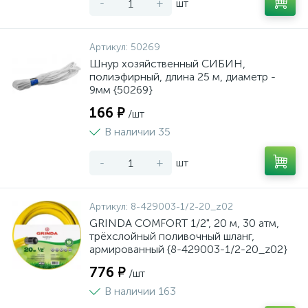
-
+
шт
Артикул:
50269
Шнур хозяйственный СИБИН,
полиэфирный, длина 25 м, диаметр -
9мм {50269}
166 ₽
/шт
В наличии 35
-
+
шт
Артикул:
8-429003-1/2-20_z02
GRINDA COMFORT 1/2", 20 м, 30 атм,
трёхслойный поливочный шланг,
армированный {8-429003-1/2-20_z02}
776 ₽
/шт
В наличии 163