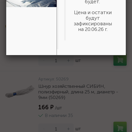
будет.
Артикул:
06690
Цена и остатки
STAYER полукорпусной пистолет для
будут
герметика Expert, антикапельная
зафиксированы
система, 310 мл, серия Professional
на 20.06.26 г.
588 ₽
/шт
В наличии 100
-
+
шт
Артикул:
50269
Шнур хозяйственный СИБИН,
полиэфирный, длина 25 м, диаметр -
9мм {50269}
166 ₽
/шт
В наличии 35
-
+
шт