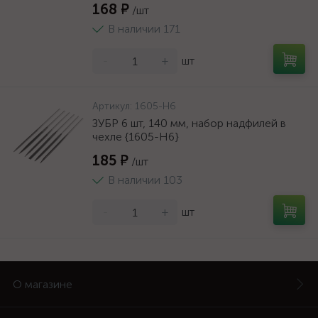
168 ₽
/шт
В наличии 171
-
+
шт
Артикул:
1605-H6
ЗУБР 6 шт, 140 мм, набор надфилей в
чехле {1605-H6}
185 ₽
/шт
В наличии 103
-
+
шт
О магазине