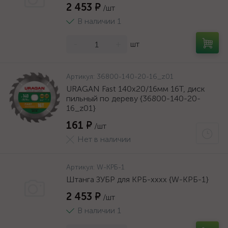
2 453 ₽
/шт
В наличии 1
-
+
шт
Артикул:
36800-140-20-16_z01
URAGAN Fast 140x20/16мм 16Т, диск
пильный по дереву {36800-140-20-
16_z01}
161 ₽
/шт
Нет в наличии
Артикул:
W-КРБ-1
Штанга ЗУБР для КРБ-хххх {W-КРБ-1}
2 453 ₽
/шт
В наличии 1