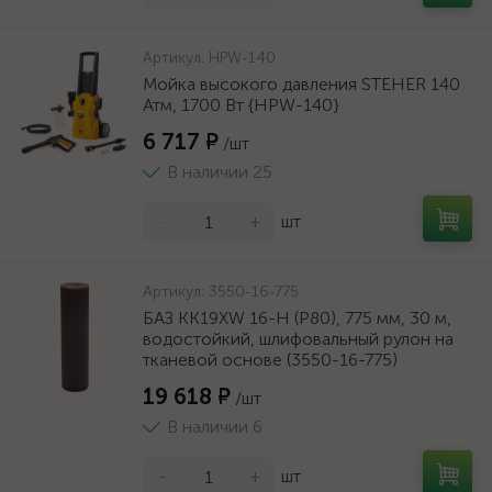
Артикул:
HPW-140
Мойка высокого давления STEHER 140
Атм, 1700 Вт {HPW-140}
6 717 ₽
/шт
В наличии 25
-
+
шт
Артикул:
3550-16-775
БАЗ KK19XW 16-H (Р80), 775 мм, 30 м,
водостойкий, шлифовальный рулон на
тканевой основе (3550-16-775)
19 618 ₽
/шт
В наличии 6
-
+
шт