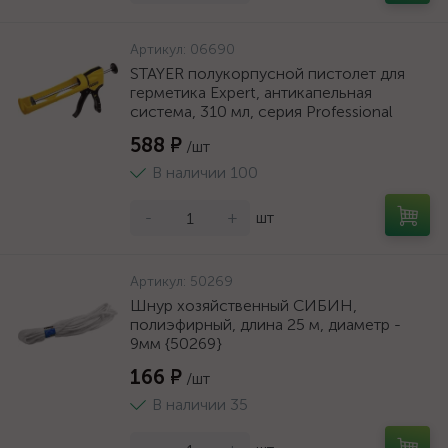
Артикул:
06690
STAYER полукорпусной пистолет для
герметика Expert, антикапельная
система, 310 мл, серия Professional
588 ₽
/шт
В наличии 100
-
+
шт
Артикул:
50269
Шнур хозяйственный СИБИН,
полиэфирный, длина 25 м, диаметр -
9мм {50269}
166 ₽
/шт
В наличии 35