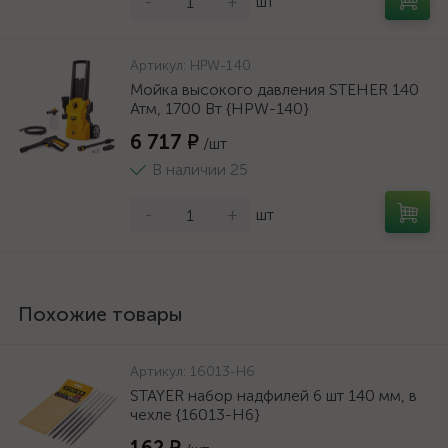
-
+
шт
Артикул:
HPW-140
Мойка высокого давления STEHER 140
Атм, 1700 Вт {HPW-140}
6 717 ₽
/шт
В наличии 25
-
+
шт
Похожие товары
Артикул:
16013-H6
STAYER набор надфилей 6 шт 140 мм, в
чехле {16013-H6}