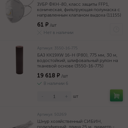
ЗУБР ФКН-80, класс защиты FFP1,
коническая, фильтрующая полумаска с
направленным клапаном выдоха (11155)
61 ₽
/шт
Нет в наличии
Артикул:
3550-16-775
БАЗ KK19XW 16-H (Р80), 775 мм, 30 м,
водостойкий, шлифовальный рулон на
тканевой основе (3550-16-775)
19 618 ₽
/шт
В наличии 6
-
+
шт
Артикул:
50269
Шнур хозяйственный СИБИН,
полиэфирный, длина 25 м, диаметр -