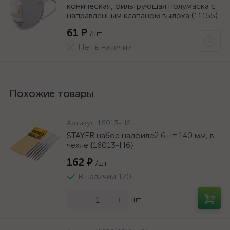
коническая, фильтрующая полумаска с
направленным клапаном выдоха (11155)
61 ₽
/шт
Нет в наличии
Похожие товары
Артикул:
16013-H6
STAYER набор надфилей 6 шт 140 мм, в
чехле {16013-H6}
162 ₽
/шт
В наличии 170
-
+
шт