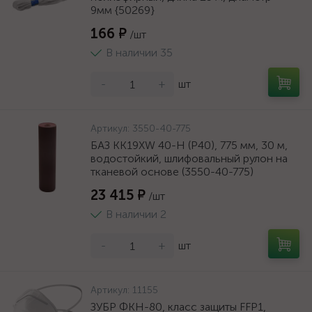
9мм {50269}
166 ₽
/шт
В наличии 35
-
+
шт
Артикул:
3550-40-775
БАЗ KK19XW 40-H (Р40), 775 мм, 30 м,
водостойкий, шлифовальный рулон на
тканевой основе (3550-40-775)
23 415 ₽
/шт
В наличии 2
-
+
шт
Артикул:
11155
ЗУБР ФКН-80, класс защиты FFP1,