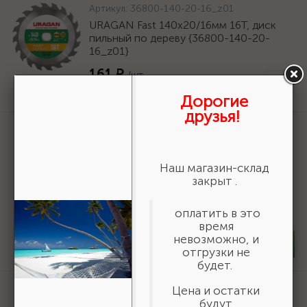
Артикул:
36800-140-20-16_z01
URAGAN Fast 140x20/16мм 16Т, диск
пильный по дереву {36800-140-20-
16_z01}
161 ₽
/шт
Нет в наличии
Дорогие
друзья!
Артикул:
3550-16-775
БАЗ KK19XW 16-H (Р80), 775 мм, 30 м,
водостойкий, шлифовальный рулон на
Наш магазин-склад
тканевой основе (3550-16-775)
закрыт .
19 618 ₽
/шт
оплатить в это
В наличии 6
время
невозможно, и
-
+
шт
отгрузки не
будет.
Артикул:
50269
Цена и остатки
будут
Шнур хозяйственный СИБИН,