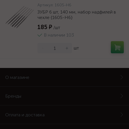
Артикул:
1605-H6
ЗУБР 6 шт, 140 мм, набор надфилей в
чехле {1605-H6}
185 ₽
/шт
В наличии 103
-
+
шт
О магазине
Бренды
Оплата и доставка