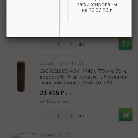
зафиксированы
полиэфирный, длина 25 м, диаметр -
на 20.06.26 г.
9мм {50269}
166 ₽
/шт
В наличии 35
-
+
шт
Артикул:
3550-40-775
БАЗ KK19XW 40-H (Р40), 775 мм, 30 м,
водостойкий, шлифовальный рулон на
тканевой основе (3550-40-775)
23 415 ₽
/шт
В наличии 2
-
+
шт
Артикул:
11155