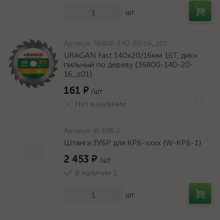
-
+
шт
Артикул:
36800-140-20-16_z01
URAGAN Fast 140x20/16мм 16Т, диск
пильный по дереву {36800-140-20-
16_z01}
161 ₽
/шт
Нет в наличии
Артикул:
W-КРБ-1
Штанга ЗУБР для КРБ-хххх {W-КРБ-1}
2 453 ₽
/шт
В наличии 1
-
+
шт