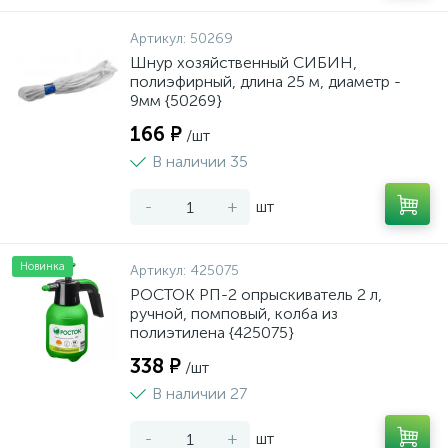
Артикул:
50269
Шнур хозяйственный СИБИН,
полиэфирный, длина 25 м, диаметр -
9мм {50269}
166 ₽
/шт
В наличии 35
-
+
шт
Новинка
Артикул:
425075
РОСТОК РП-2 опрыскиватель 2 л,
ручной, помповый, колба из
полиэтилена {425075}
338 ₽
/шт
В наличии 27
-
+
шт