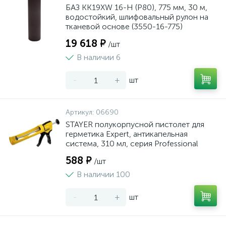
БАЗ KK19XW 16-H (Р80), 775 мм, 30 м,
водостойкий, шлифовальный рулон на
тканевой основе (3550-16-775)
19 618 ₽
/шт
В наличии 6
-
+
шт
Артикул:
06690
STAYER полукорпусной пистолет для
герметика Expert, антикапельная
система, 310 мл, серия Professional
588 ₽
/шт
В наличии 100
-
+
шт