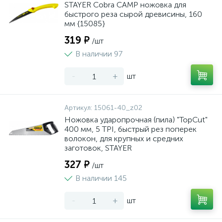
STAYER Cobra CAMP ножовка для
быстрого реза сырой древисины, 160
мм {15085}
319 ₽
/шт
В наличии 97
-
+
шт
Артикул:
15061-40_z02
Ножовка ударопрочная (пила) "TopCut"
400 мм, 5 TPI, быстрый рез поперек
волокон, для крупных и средних
заготовок, STAYER
327 ₽
/шт
В наличии 145
-
+
шт