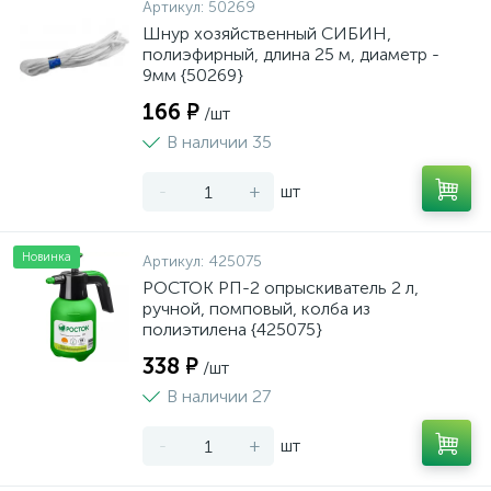
Артикул:
50269
Шнур хозяйственный СИБИН,
полиэфирный, длина 25 м, диаметр -
9мм {50269}
166 ₽
/шт
В наличии 35
-
+
шт
Новинка
Артикул:
425075
РОСТОК РП-2 опрыскиватель 2 л,
ручной, помповый, колба из
полиэтилена {425075}
338 ₽
/шт
В наличии 27
-
+
шт