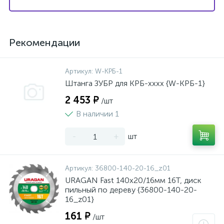
Рекомендации
Артикул:
W-КРБ-1
Штанга ЗУБР для КРБ-хххх {W-КРБ-1}
2 453 ₽
/шт
В наличии 1
-
+
шт
Артикул:
36800-140-20-16_z01
URAGAN Fast 140x20/16мм 16Т, диск
пильный по дереву {36800-140-20-
16_z01}
161 ₽
/шт