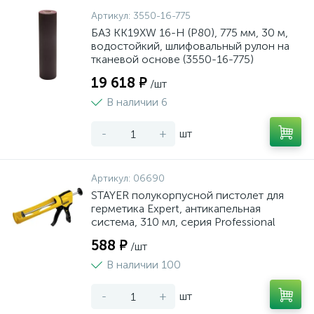
Артикул:
3550-16-775
БАЗ KK19XW 16-H (Р80), 775 мм, 30 м,
водостойкий, шлифовальный рулон на
тканевой основе (3550-16-775)
19 618 ₽
/шт
В наличии 6
-
+
шт
Артикул:
06690
STAYER полукорпусной пистолет для
герметика Expert, антикапельная
система, 310 мл, серия Professional
588 ₽
/шт
В наличии 100
-
+
шт