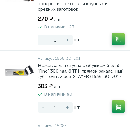
поперек волокон, для крупных и
средних заготовок
270 ₽
/шт
В наличии 123
-
+
шт
Артикул:
1536-30_z01
Ножовка для стусла c обушком (пила)
"Fine" 300 мм, 8 TPI, прямой закаленный
зуб, точный рез, STAYER {1536-30_z01}
303 ₽
/шт
В наличии 80
-
+
шт
Артикул:
15085