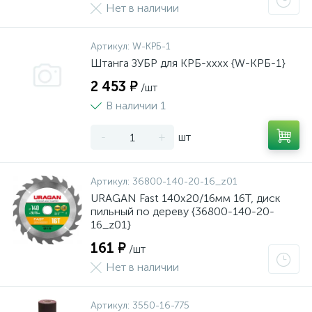
Нет в наличии
Артикул:
W-КРБ-1
Штанга ЗУБР для КРБ-хххх {W-КРБ-1}
2 453 ₽
/шт
В наличии 1
-
+
шт
Артикул:
36800-140-20-16_z01
URAGAN Fast 140x20/16мм 16Т, диск
пильный по дереву {36800-140-20-
16_z01}
161 ₽
/шт
Нет в наличии
Артикул:
3550-16-775