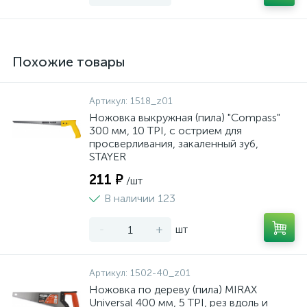
Похожие товары
Артикул:
1518_z01
Ножовка выкружная (пила) "Compass"
300 мм, 10 TPI, с острием для
просверливания, закаленный зуб,
STAYER
211 ₽
/шт
В наличии 123
-
+
шт
Артикул:
1502-40_z01
Ножовка по дереву (пила) MIRAX
Universal 400 мм, 5 TPI, рез вдоль и