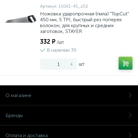
Артикул:
15061-45_z02
Ножовка ударопрочная (пила) "TopCut"
450 мм, 5 TPI, быстрый рез поперек
волокон, для крупных и средних
заготовок, STAYER
332 ₽
/шт
В наличии 39
-
+
шт
О магазине
Бренды
Оплата и доставка