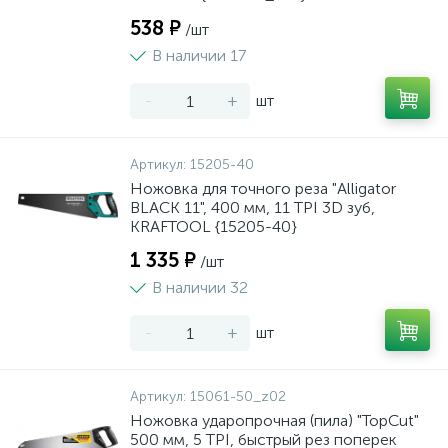
538 ₽
/шт
В наличии 17
-
+
шт
Артикул:
15205-40
Ножовка для точного реза "Alligator
BLACK 11", 400 мм, 11 TPI 3D зуб,
KRAFTOOL {15205-40}
1 335 ₽
/шт
В наличии 32
-
+
шт
Артикул:
15061-50_z02
Ножовка ударопрочная (пила) "TopCut"
500 мм, 5 TPI, быстрый рез поперек