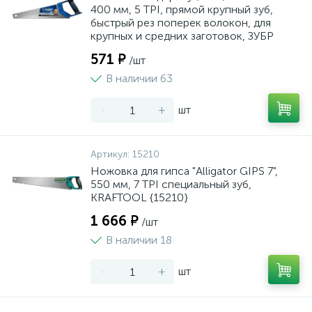
400 мм, 5 TPI, прямой крупный зуб,
быстрый рез поперек волокон, для
крупных и средних заготовок, ЗУБР
571 ₽
/шт
В наличии 63
-
+
шт
Артикул:
15210
Ножовка для гипса "Alligator GIPS 7",
550 мм, 7 TPI специальный зуб,
KRAFTOOL {15210}
1 666 ₽
/шт
В наличии 18
-
+
шт