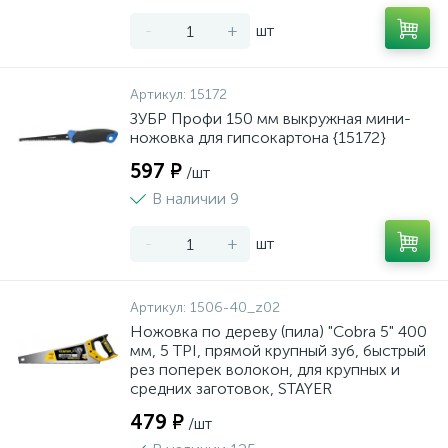
-
+
шт
Артикул:
15172
ЗУБР Профи 150 мм выкружная мини-
ножовка для гипсокартона {15172}
597 ₽
/шт
В наличии 9
-
+
шт
Артикул:
1506-40_z02
Ножовка по дереву (пила) "Cobra 5" 400
мм, 5 TPI, прямой крупный зуб, быстрый
рез поперек волокон, для крупных и
средних заготовок, STAYER
479 ₽
/шт