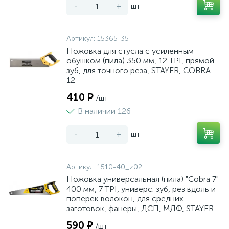
-
+
шт
Артикул:
15365-35
Ножовка для стусла c усиленным
обушком (пила) 350 мм, 12 TPI, прямой
зуб, для точного реза, STAYER, COBRA
12
410 ₽
/шт
В наличии 126
-
+
шт
Артикул:
1510-40_z02
Ножовка универсальная (пила) "Cobra 7"
400 мм, 7 TPI, универс. зуб, рез вдоль и
поперек волокон, для средних
заготовок, фанеры, ДСП, МДФ, STAYER
590 ₽
/шт