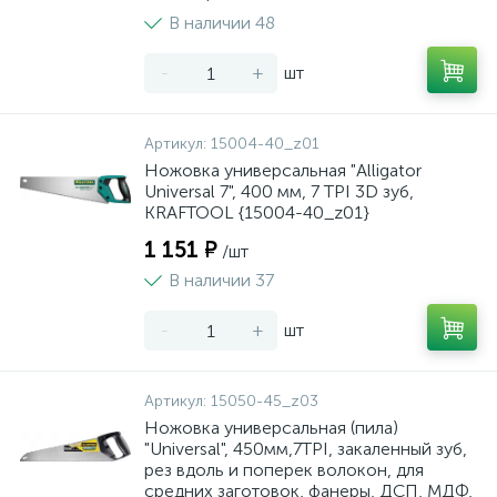
В наличии 48
-
+
шт
Артикул:
15004-40_z01
Ножовка универсальная "Alligator
Universal 7", 400 мм, 7 TPI 3D зуб,
KRAFTOOL {15004-40_z01}
1 151 ₽
/шт
В наличии 37
-
+
шт
Артикул:
15050-45_z03
Ножовка универсальная (пила)
"Universal", 450мм,7TPI, закаленный зуб,
рез вдоль и поперек волокон, для
средних заготовок, фанеры, ДСП, МДФ,