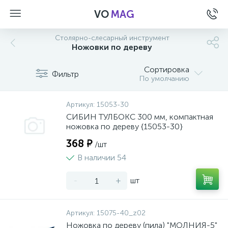
VO
MAG
Столярно-слесарный инструмент
Ножовки по дереву
Сортировка
Фильтр
По умолчанию
Артикул:
15053-30
СИБИН ТУЛБОКС 300 мм, компактная
ножовка по дереву {15053-30}
368 ₽
/шт
В наличии 54
-
+
шт
а
Артикул:
15075-40_z02
Ножовка по дереву (пила) "МОЛНИЯ-5"