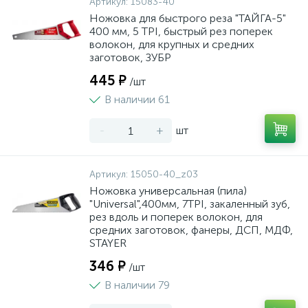
Артикул:
15083-40
Ножовка для быстрого реза "ТАЙГА-5"
400 мм, 5 TPI, быстрый рез поперек
волокон, для крупных и средних
заготовок, ЗУБР
445 ₽
/шт
В наличии 61
-
+
шт
Артикул:
15050-40_z03
Ножовка универсальная (пила)
"Universal",400мм, 7TPI, закаленный зуб,
рез вдоль и поперек волокон, для
средних заготовок, фанеры, ДСП, МДФ,
STAYER
346 ₽
/шт
В наличии 79