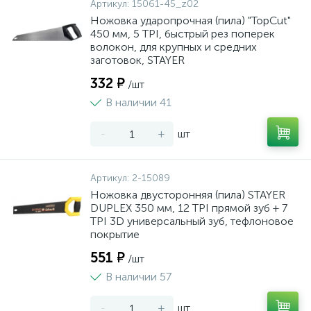
Артикул:
15061-45_z02
Ножовка ударопрочная (пила) "TopCut"
450 мм, 5 TPI, быстрый рез поперек
волокон, для крупных и средних
заготовок, STAYER
332 ₽
/шт
В наличии 41
-
+
шт
Артикул:
2-15089
Ножовка двусторонняя (пила) STAYER
DUPLEX 350 мм, 12 TPI прямой зуб + 7
TPI 3D универсальный зуб, тефлоновое
покрытие
551 ₽
/шт
В наличии 57
-
+
шт