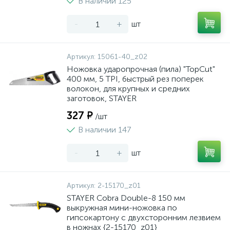
В наличии 125
-
+
шт
Артикул:
15061-40_z02
Ножовка ударопрочная (пила) "TopCut"
400 мм, 5 TPI, быстрый рез поперек
волокон, для крупных и средних
заготовок, STAYER
327 ₽
/шт
В наличии 147
-
+
шт
Артикул:
2-15170_z01
STAYER Cobra Double-8 150 мм
выкружная мини-ножовка по
гипсокартону с двухсторонним лезвием
в ножнах {2-15170_z01}