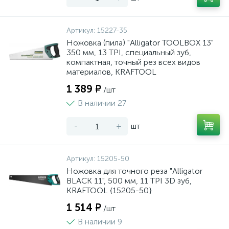
Артикул:
15227-35
Ножовка (пила) "Alligator TOOLBOX 13"
350 мм, 13 TPI, специальный зуб,
компактная, точный рез всех видов
материалов, KRAFTOOL
1 389 ₽
/шт
В наличии 27
-
+
шт
Артикул:
15205-50
Ножовка для точного реза "Alligator
BLACK 11", 500 мм, 11 TPI 3D зуб,
KRAFTOOL {15205-50}
1 514 ₽
/шт
В наличии 9