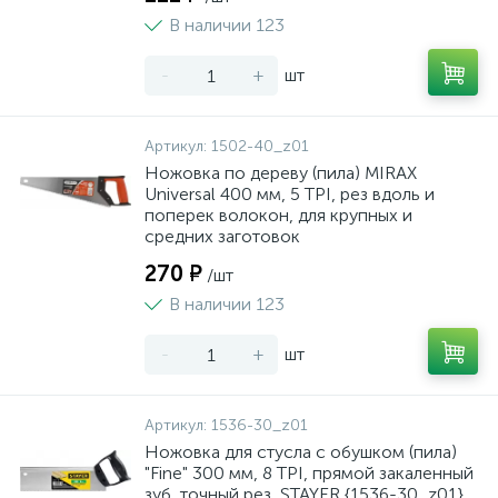
В наличии 123
-
+
шт
Артикул:
1502-40_z01
Ножовка по дереву (пила) MIRAX
Universal 400 мм, 5 TPI, рез вдоль и
поперек волокон, для крупных и
средних заготовок
270 ₽
/шт
В наличии 123
-
+
шт
Артикул:
1536-30_z01
Ножовка для стусла c обушком (пила)
"Fine" 300 мм, 8 TPI, прямой закаленный
зуб, точный рез, STAYER {1536-30_z01}