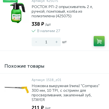
Артикул:
425075
РОСТОК РП-2 опрыскиватель 2 л,
ручной, помповый, колба из
полиэтилена {425075}
338 ₽
/шт
В наличии 27
-
+
шт
Похожие товары
Артикул:
1518_z01
Ножовка выкружная (пила) "Compass"
300 мм, 10 TPI, с острием для
просверливания, закаленный зуб,
STAYER
211 ₽
/шт