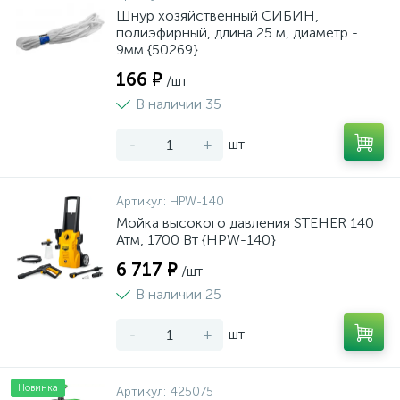
Шнур хозяйственный СИБИН,
полиэфирный, длина 25 м, диаметр -
9мм {50269}
166 ₽
/шт
В наличии 35
-
+
шт
Артикул:
HPW-140
Мойка высокого давления STEHER 140
Атм, 1700 Вт {HPW-140}
6 717 ₽
/шт
В наличии 25
-
+
шт
Новинка
Артикул:
425075