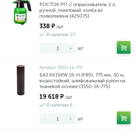
РОСТОК РП-2 опрыскиватель 2 л,
ручной, помповый, колба из
полиэтилена {425075}
338 ₽
/шт
В наличии 27
-
+
шт
Артикул:
3550-16-775
БАЗ KK19XW 16-H (Р80), 775 мм, 30 м,
водостойкий, шлифовальный рулон на
тканевой основе (3550-16-775)
19 618 ₽
/шт
В наличии 6
-
+
шт