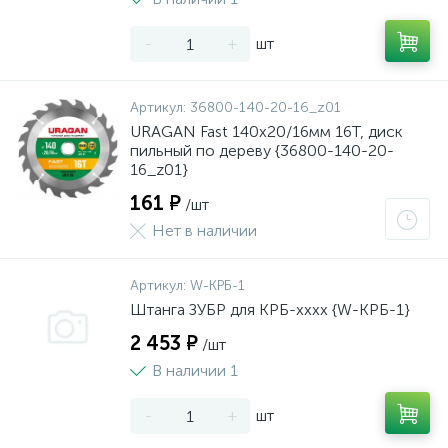
-
+
шт
Артикул:
36800-140-20-16_z01
URAGAN Fast 140x20/16мм 16Т, диск
пильный по дереву {36800-140-20-
16_z01}
161 ₽
/шт
Нет в наличии
Артикул:
W-КРБ-1
Штанга ЗУБР для КРБ-хххх {W-КРБ-1}
2 453 ₽
/шт
В наличии 1
-
+
шт