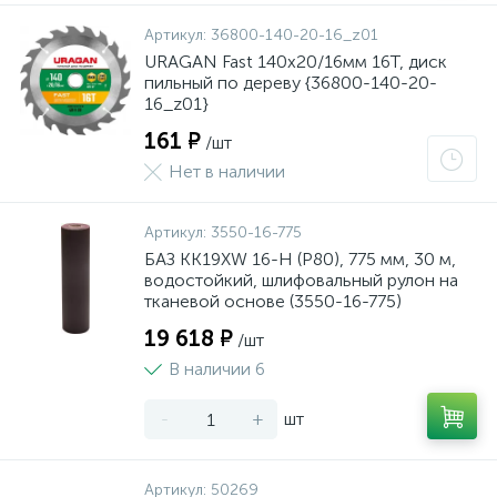
Артикул:
36800-140-20-16_z01
URAGAN Fast 140x20/16мм 16Т, диск
пильный по дереву {36800-140-20-
16_z01}
161 ₽
/шт
Нет в наличии
Артикул:
3550-16-775
БАЗ KK19XW 16-H (Р80), 775 мм, 30 м,
водостойкий, шлифовальный рулон на
тканевой основе (3550-16-775)
19 618 ₽
/шт
В наличии 6
-
+
шт
Артикул:
50269