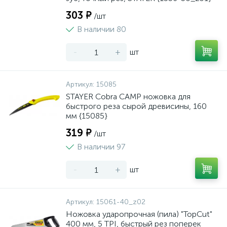
303 ₽
/шт
В наличии 80
-
+
шт
Артикул:
15085
STAYER Cobra CAMP ножовка для
быстрого реза сырой древисины, 160
мм {15085}
319 ₽
/шт
В наличии 97
-
+
шт
Артикул:
15061-40_z02
Ножовка ударопрочная (пила) "TopCut"
400 мм, 5 TPI, быстрый рез поперек