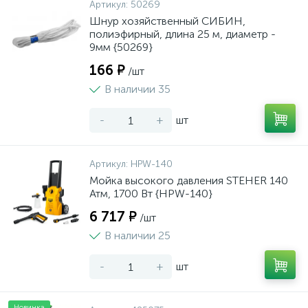
Артикул:
50269
Шнур хозяйственный СИБИН,
полиэфирный, длина 25 м, диаметр -
9мм {50269}
166 ₽
/шт
В наличии 35
-
+
шт
Артикул:
HPW-140
Мойка высокого давления STEHER 140
Атм, 1700 Вт {HPW-140}
6 717 ₽
/шт
В наличии 25
-
+
шт
Новинка