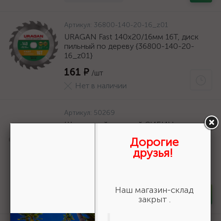
Артикул:
36800-140-20-16_z01
URAGAN Fast 140x20/16мм 16Т, диск
пильный по дереву {36800-140-20-
16_z01}
161 ₽
/шт
Нет в наличии
Артикул:
50269
Шнур хозяйственный СИБИН,
полиэфирный, длина 25 м, диаметр -
Дорогие
9мм {50269}
друзья!
166 ₽
/шт
В наличии 35
Наш магазин-склад
-
+
шт
закрыт .