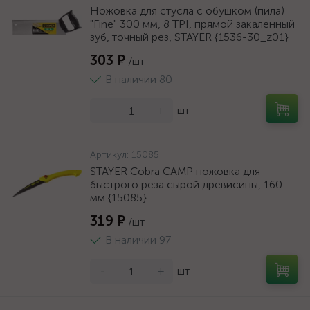
Ножовка для стусла c обушком (пила)
"Fine" 300 мм, 8 TPI, прямой закаленный
зуб, точный рез, STAYER {1536-30_z01}
303 ₽
/шт
В наличии 80
-
+
шт
Артикул:
15085
STAYER Cobra CAMP ножовка для
быстрого реза сырой древисины, 160
мм {15085}
319 ₽
/шт
В наличии 97
-
+
шт