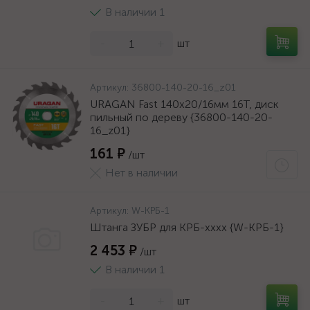
В наличии 1
-
+
шт
Артикул:
36800-140-20-16_z01
URAGAN Fast 140x20/16мм 16Т, диск
пильный по дереву {36800-140-20-
16_z01}
161 ₽
/шт
Нет в наличии
Артикул:
W-КРБ-1
Штанга ЗУБР для КРБ-хххх {W-КРБ-1}
2 453 ₽
/шт
В наличии 1
-
+
шт