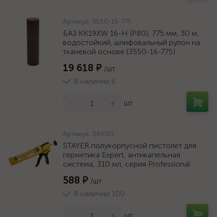
Артикул:
3550-16-775
БАЗ KK19XW 16-H (Р80), 775 мм, 30 м,
водостойкий, шлифовальный рулон на
тканевой основе (3550-16-775)
19 618 ₽
/шт
В наличии 6
-
+
шт
Артикул:
06690
STAYER полукорпусной пистолет для
герметика Expert, антикапельная
система, 310 мл, серия Professional
588 ₽
/шт
В наличии 100
-
+
шт