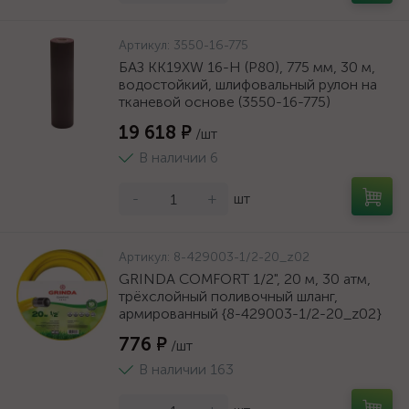
Артикул:
3550-16-775
БАЗ KK19XW 16-H (Р80), 775 мм, 30 м,
водостойкий, шлифовальный рулон на
тканевой основе (3550-16-775)
19 618 ₽
/шт
В наличии 6
-
+
шт
Артикул:
8-429003-1/2-20_z02
GRINDA COMFORT 1/2", 20 м, 30 атм,
трёхслойный поливочный шланг,
армированный {8-429003-1/2-20_z02}
776 ₽
/шт
В наличии 163