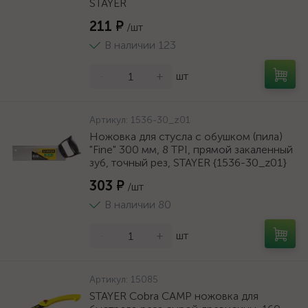
STAYER
211 ₽
/шт
В наличии 123
-
+
шт
Артикул:
1536-30_z01
Ножовка для стусла c обушком (пила)
"Fine" 300 мм, 8 TPI, прямой закаленный
зуб, точный рез, STAYER {1536-30_z01}
303 ₽
/шт
В наличии 80
-
+
шт
Артикул:
15085
STAYER Cobra CAMP ножовка для