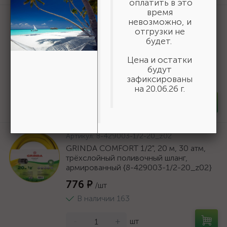
оплатить в это
время
Артикул:
3550-16-775
невозможно, и
БАЗ KK19XW 16-H (Р80), 775 мм, 30 м,
отгрузки не
водостойкий, шлифовальный рулон на
будет.
тканевой основе (3550-16-775)
Цена и остатки
19 618 ₽
/шт
будут
зафиксированы
В наличии 6
на 20.06.26 г.
-
+
шт
Артикул:
8-429003-1/2-20_z02
GRINDA COMFORT 1/2", 20 м, 30 атм,
трёхслойный поливочный шланг,
армированный {8-429003-1/2-20_z02}
776 ₽
/шт
В наличии 163
-
+
шт