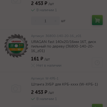
2 453 ₽
/шт
В наличии 1
-
+
шт
Артикул:
36800-140-20-16_z01
URAGAN Fast 140x20/16мм 16Т, диск
пильный по дереву {36800-140-20-
16_z01}
161 ₽
/шт
Нет в наличии
Артикул:
W-КРБ-1
Штанга ЗУБР для КРБ-хххх {W-КРБ-1}
2 453 ₽
/шт
В наличии 1