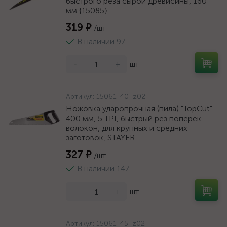
быстрого реза сырой древисины, 160
мм {15085}
319 ₽
/шт
В наличии 97
-
+
шт
Артикул:
15061-40_z02
Ножовка ударопрочная (пила) "TopCut"
400 мм, 5 TPI, быстрый рез поперек
волокон, для крупных и средних
заготовок, STAYER
327 ₽
/шт
В наличии 147
-
+
шт
Артикул:
15061-45_z02