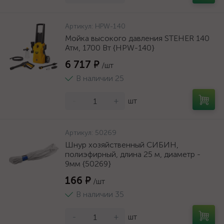
Артикул:
HPW-140
Мойка высокого давления STEHER 140
Атм, 1700 Вт {HPW-140}
6 717 ₽
/шт
В наличии 25
-
+
шт
Артикул:
50269
Шнур хозяйственный СИБИН,
полиэфирный, длина 25 м, диаметр -
9мм {50269}
166 ₽
/шт
В наличии 35
-
+
шт