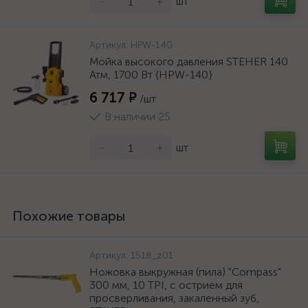
-
+
шт
Артикул:
HPW-140
Мойка высокого давления STEHER 140
Атм, 1700 Вт {HPW-140}
6 717 ₽
/шт
В наличии 25
-
+
шт
Похожие товары
Артикул:
1518_z01
Ножовка выкружная (пила) "Compass"
300 мм, 10 TPI, с острием для
просверливания, закаленный зуб,