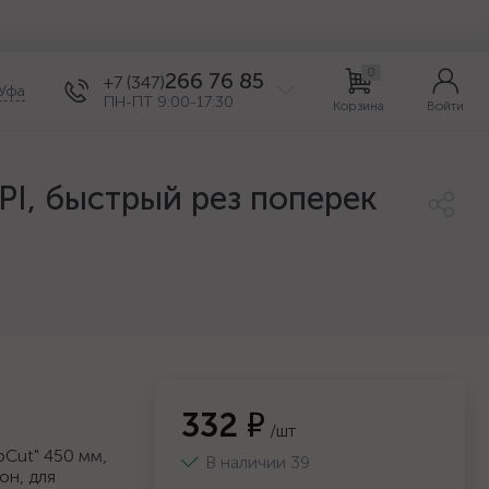
0
266 76 85
+7 (347)
Уфа
ПН-ПТ 9:00-17:30
Корзина
Войти
PI, быстрый рез поперек
332 ₽
/шт
pCut" 450 мм,
В наличии 39
он, для