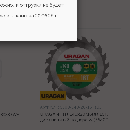
ожно, и отгрузки не будет.
ксированы на 20.06.26 г.
Артикул:
36800-140-20-16_z01
хххх {W-
URAGAN Fast 140x20/16мм 16Т,
диск пильный по дереву {36800-
140-20-16_z01}