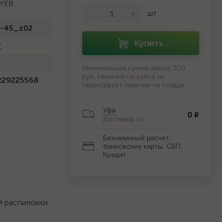
AYER
-
+
шт
1-45_z02
Купить
r
й
Минимальная сумма заказа 300
руб. Наличие на сайте не
229225568
гарантирует наличие на складе.
Уфа
0 ₽
Доставка от
Безналичный расчет,
банковские карты, СБП,
Кредит
й распиловки