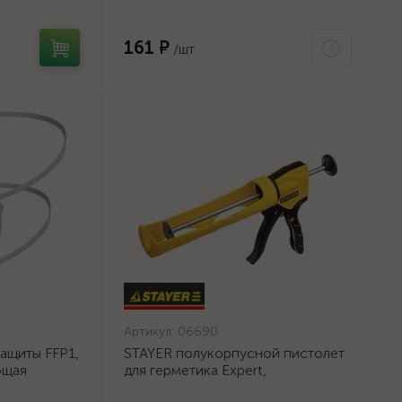
161 ₽
/шт
Артикул:
06690
ащиты FFP1,
STAYER полукорпусной пистолет
ющая
для герметика Expert,
енным
антикапельная система, 310 мл,