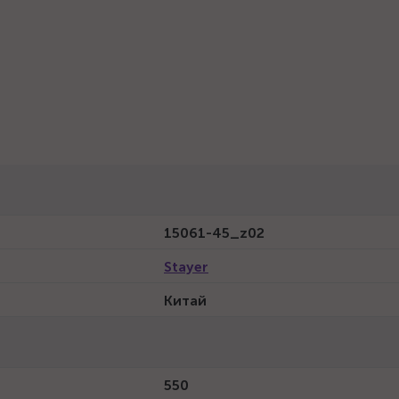
15061-45_z02
Stayer
Китай
550