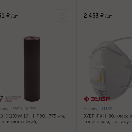
61 ₽
2 453 ₽
/шт
/шт
тикул:
3550-16-775
Артикул:
11155
З KK19XW 16-H (Р80), 775 мм,
ЗУБР ФКН-80, класс з
 м, водостойкий,
коническая, фильтру
ифовальный рулон на тканевой
полумаска с направл