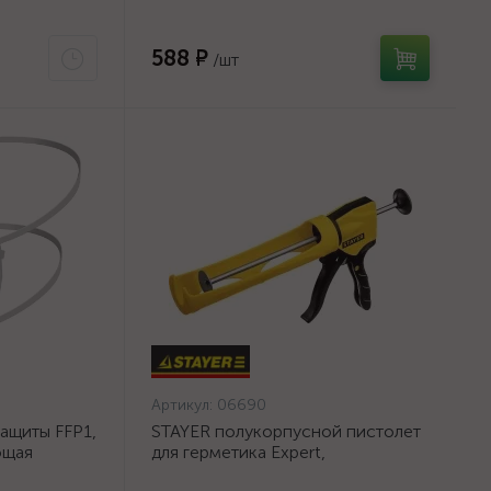
55)
серия Professional
588 ₽
/шт
Артикул:
06690
ащиты FFP1,
STAYER полукорпусной пистолет
ющая
для герметика Expert,
енным
антикапельная система, 310 мл,