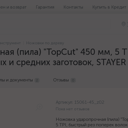
ен и возврат
Гарантия
Контакты
Купить в Кредит
инструмент
Ножовки по дереву
ая (пила) "TopCut" 450 мм, 5 T
ых и средних заготовок, STAYER
лы и документы
Отзывы
2
0
Артикул:
15061-45_z02
Пока нет отзывов
Ножовка ударопрочная (пила) "To
5 TPI, быстрый рез поперек волок