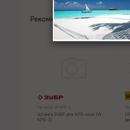
Рекомендации
Артикул:
W-КРБ-1
Ар
Штанга ЗУБР для КРБ-хххх {W-
UR
КРБ-1}
ди
14