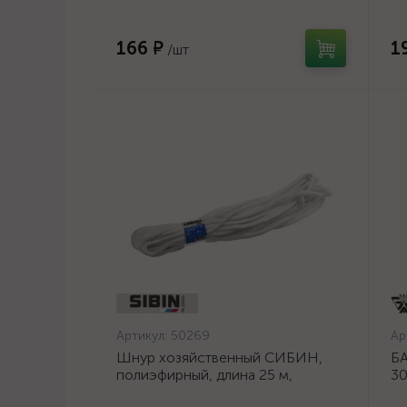
ос
166 ₽
1
/шт
Артикул:
50269
Ар
Шнур хозяйственный СИБИН,
БА
полиэфирный, длина 25 м,
30
диаметр - 9мм {50269}
шл