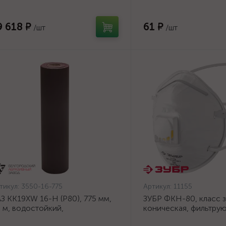
нове (3550-16-775)
клапаном выдоха (111
9 618 ₽
61 ₽
/шт
/шт
тикул:
3550-16-775
Артикул:
11155
З KK19XW 16-H (Р80), 775 мм,
ЗУБР ФКН-80, класс з
 м, водостойкий,
коническая, фильтру
ифовальный рулон на тканевой
полумаска с направл