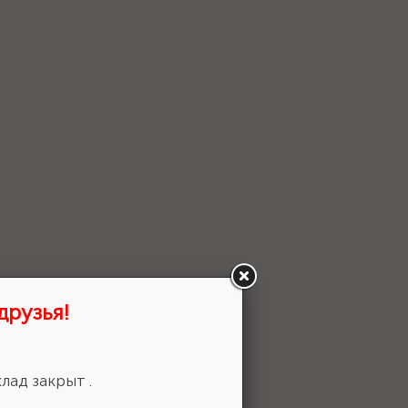
друзья!
 выбор!
лад закрыт .