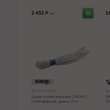
2 453 ₽
1
/шт
Артикул:
50269
Ар
Шнур хозяйственный СИБИН,
БА
полиэфирный, длина 25 м,
30
диаметр - 9мм {50269}
шл