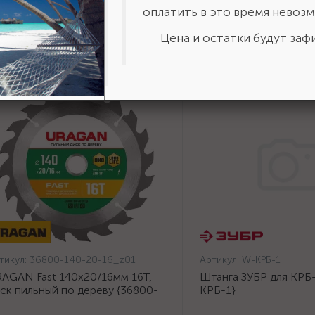
оплатить в это время невозм
Цена и остатки будут зафи
тикул:
36800-140-20-16_z01
Артикул:
W-КРБ-1
AGAN Fast 140x20/16мм 16Т,
Штанга ЗУБР для КРБ-
ск пильный по дереву {36800-
КРБ-1}
0-20-16_z01}