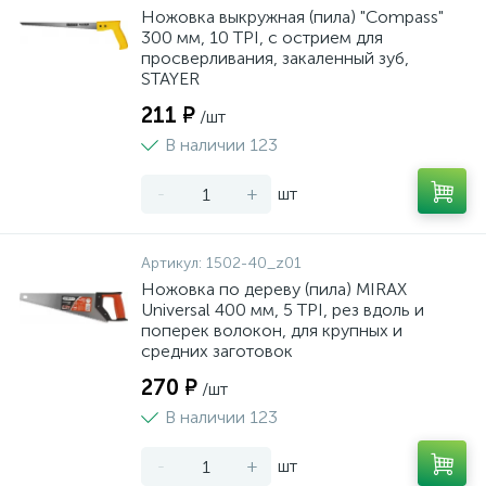
Ножовка выкружная (пила) "Compass"
300 мм, 10 TPI, с острием для
просверливания, закаленный зуб,
STAYER
211 ₽
/шт
В наличии 123
-
+
шт
Артикул:
1502-40_z01
Ножовка по дереву (пила) MIRAX
Universal 400 мм, 5 TPI, рез вдоль и
поперек волокон, для крупных и
средних заготовок
270 ₽
/шт
В наличии 123
-
+
шт