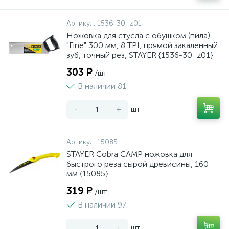
Артикул:
1536-30_z01
Ножовка для стусла c обушком (пила)
"Fine" 300 мм, 8 TPI, прямой закаленный
зуб, точный рез, STAYER {1536-30_z01}
303 ₽
/шт
В наличии 81
-
+
шт
Артикул:
15085
STAYER Cobra CAMP ножовка для
быстрого реза сырой древисины, 160
мм {15085}
319 ₽
/шт
В наличии 97
-
+
шт