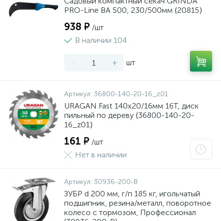
Садовый компактный секач GRINDA
PRO-Line BA 500, 230/500мм {20815}
938 ₽
/шт
В наличии 104
-
+
шт
Артикул:
36800-140-20-16_z01
URAGAN Fast 140x20/16мм 16Т, диск
пильный по дереву {36800-140-20-
16_z01}
161 ₽
/шт
Нет в наличии
Артикул:
30936-200-B
ЗУБР d 200 мм, г/п 185 кг, игольчатый
подшипник, резина/металл, поворотное
колесо c тормозом, Профессионал