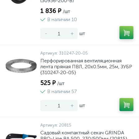
(30936-200-B)
1 836 ₽
/шт
В наличии 10
-
+
шт
Артикул:
310247-20-05
Перфорированная вентиляционная
лента прямая ПВЛ, 20х0.5мм, 25м, ЗУБР
{310247-20-05}
525 ₽
/шт
В наличии 57
-
+
шт
Артикул:
20815
Садовый компактный секач GRINDA
PRO-Line BA 500, 230/500мм {20815}