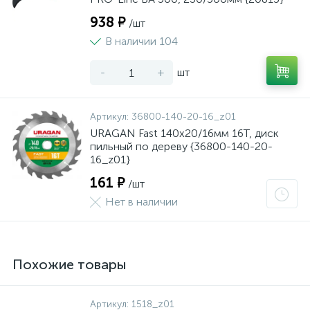
938 ₽
/шт
В наличии 104
-
+
шт
Артикул:
36800-140-20-16_z01
URAGAN Fast 140x20/16мм 16Т, диск
пильный по дереву {36800-140-20-
16_z01}
161 ₽
/шт
Нет в наличии
Похожие товары
Артикул:
1518_z01