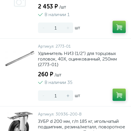
2 453 ₽
/шт
В наличии 1
-
+
шт
Артикул:
2773-01
Удлинитель НИЗ (1/2") для торцовых
головок, 40Х, оцинкованный, 250мм
{2773-01}
260 ₽
/шт
В наличии 35
-
+
шт
Артикул:
30936-200-B
ЗУБР d 200 мм, г/п 185 кг, игольчатый
подшипник, резина/металл, поворотное