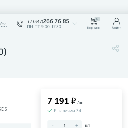
0
266 76 85
+7 (347)
Уфа
ПН-ПТ 9:00-17:30
Корзина
Войти
0}
7 191 ₽
/шт
 SDS
В наличии 34
-
+
шт