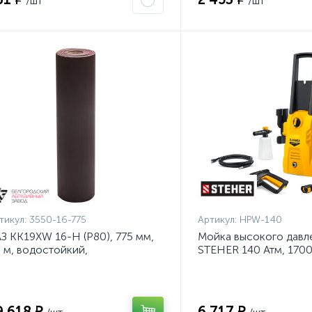
/шт
/шт
тикул:
3550-16-775
Артикул:
HPW-140
З KK19XW 16-H (Р80), 775 мм,
Мойка высокого давл
 м, водостойкий,
STEHER 140 Атм, 170
ифовальный рулон на тканевой
140}
нове (3550-16-775)
9 618 ₽
6 717 ₽