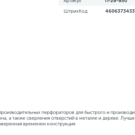
Артикул
П-28-850
ШтрихКод
4606373433
 производительных перфораторов для быстрого и производи
на, а также сверления отверстий в металле и дереве. Лучш
оверенная временем конструкция