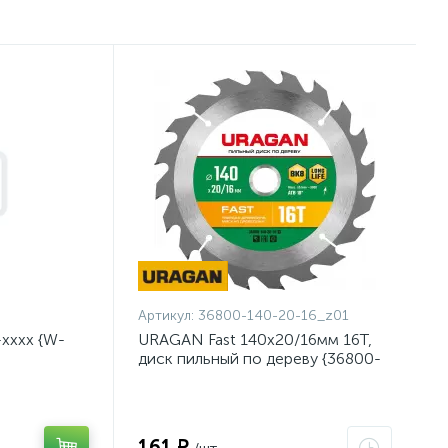
Артикул:
36800-140-20-16_z01
хххх {W-
URAGAN Fast 140x20/16мм 16Т,
диск пильный по дереву {36800-
140-20-16_z01}
161 ₽