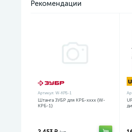
Рекомендации
Артикул:
W-КРБ-1
Ар
Штанга ЗУБР для КРБ-хххх {W-
UR
КРБ-1}
ди
14
2 453 ₽
1