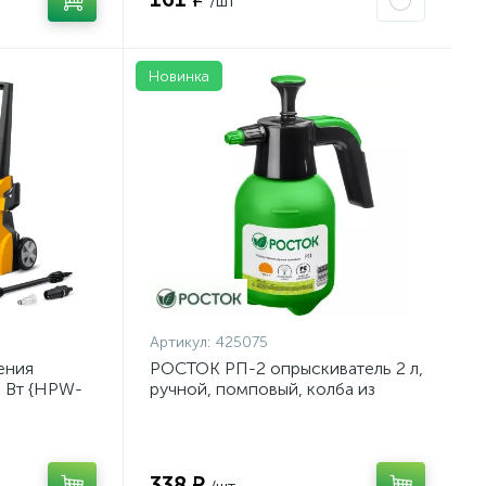
/шт
Новинка
Артикул:
425075
ения
РОСТОК РП-2 опрыскиватель 2 л,
0 Вт {HPW-
ручной, помповый, колба из
полиэтилена {425075}
338 ₽