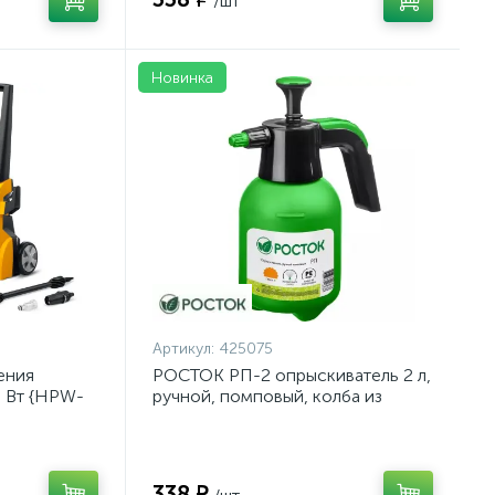
/шт
Новинка
Артикул:
425075
ения
РОСТОК РП-2 опрыскиватель 2 л,
0 Вт {HPW-
ручной, помповый, колба из
полиэтилена {425075}
338 ₽