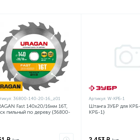
тикул:
36800-140-20-16_z01
Артикул:
W-КРБ-1
AGAN Fast 140x20/16мм 16Т,
Штанга ЗУБР для КРБ-
ск пильный по дереву {36800-
КРБ-1}
0-20-16_z01}
61 ₽
2 453 ₽