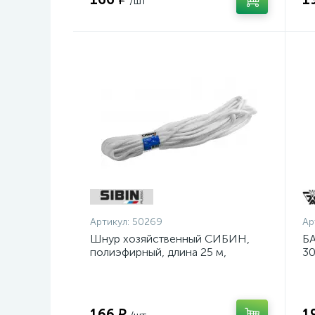
/шт
Артикул:
50269
Ар
Шнур хозяйственный СИБИН,
БА
полиэфирный, длина 25 м,
30
диаметр - 9мм {50269}
шл
ос
166 ₽
1