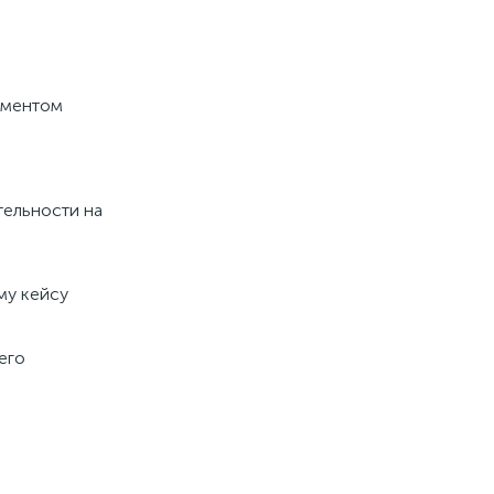
рументом
тельности на
му кейсу
его