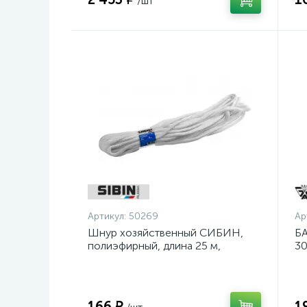
/шт
Артикул:
50269
Ар
Шнур хозяйственный СИБИН,
БА
полиэфирный, длина 25 м,
30
диаметр - 9мм {50269}
шл
ос
166 ₽
1