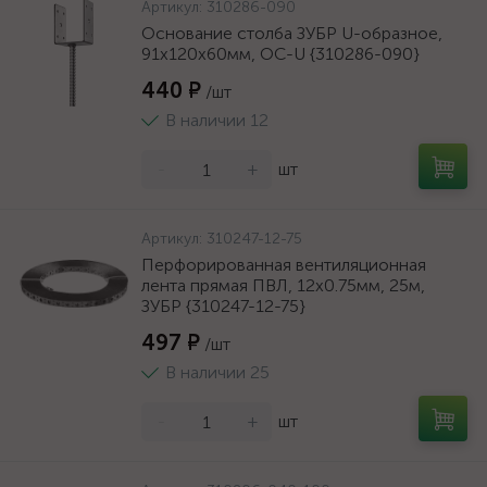
Артикул:
310286-090
Основание столба ЗУБР U-образное,
91х120х60мм, ОС-U {310286-090}
440 ₽
/шт
В наличии 12
-
+
шт
Артикул:
310247-12-75
Перфорированная вентиляционная
лента прямая ПВЛ, 12х0.75мм, 25м,
ЗУБР {310247-12-75}
497 ₽
/шт
В наличии 25
-
+
шт