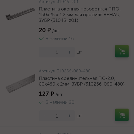
Артикул:
31045_z01
Пластина оконная поворотная ППО,
150х25 х 1.2 мм для профиля REHAU,
ЗУБР {31045_z01}
20 ₽
/шт
В наличии 16
-
+
шт
Артикул:
310256-080-480
Пластина соединительная ПС-2.0,
80х480 х 2мм, ЗУБР {310256-080-480}
127 ₽
/шт
В наличии 20
-
+
шт