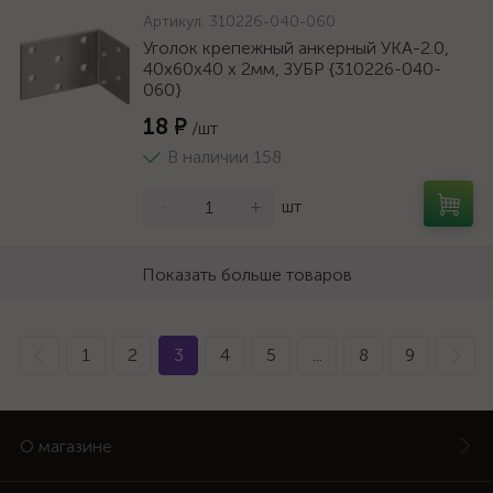
Артикул:
310226-040-060
Уголок крепежный анкерный УКА-2.0,
40x60x40 x 2мм, ЗУБР {310226-040-
060}
18 ₽
/шт
В наличии 158
-
+
шт
Показать больше товаров
1
2
3
4
5
...
8
9
О магазине