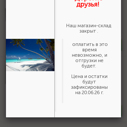
друзья!
Артикул:
310126-35-050
Уголок крепежный УК-2.0, 35х50х50 х
2мм, ЗУБР {310126-35-050}
15 ₽
Наш магазин-склад
/шт
закрыт .
В наличии 1281
оплатить в это
-
+
шт
время
невозможно, и
отгрузки не
Артикул:
310206-040-040
будет.
Уголок крепежный равносторонний
УКР-2.0, 40х40х40 х 2мм, ЗУБР
Цена и остатки
{310206-040-040}
будут
зафиксированы
14 ₽
/шт
на 20.06.26 г.
В наличии 2458
-
+
шт