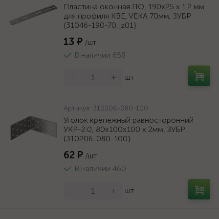
Пластина оконная ПО, 190х25 х 1.2 мм
для профиля KBE, VEKA 70мм, ЗУБР
{31046-190-70_z01}
13 ₽
/шт
В наличии 658
-
+
шт
Артикул:
310206-080-100
Уголок крепежный равносторонний
УКР-2.0, 80х100х100 х 2мм, ЗУБР
{310206-080-100}
62 ₽
/шт
В наличии 460
-
+
шт