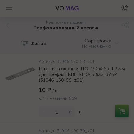
VO
MAG
Крепежные изделия
Перфорированный крепеж
Сортировка
Фильтр
По умолчанию
Артикул:
31046-150-58_z01
Пластина оконная ПО, 150х25 х 1.2 мм
для профиля KBE, VEKA 58мм, ЗУБР
{31046-150-58_z01}
10 ₽
/шт
В наличии 869
-
+
шт
а
Артикул:
31046-190-70_z01