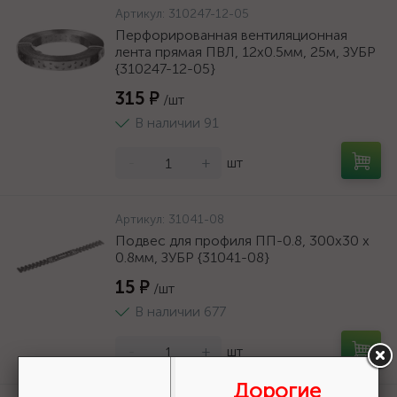
Артикул:
310247-12-05
Перфорированная вентиляционная
лента прямая ПВЛ, 12х0.5мм, 25м, ЗУБР
{310247-12-05}
315 ₽
/шт
В наличии 91
-
+
шт
Артикул:
31041-08
Подвес для профиля ПП-0.8, 300x30 х
0.8мм, ЗУБР {31041-08}
15 ₽
/шт
В наличии 677
-
+
шт
Дорогие