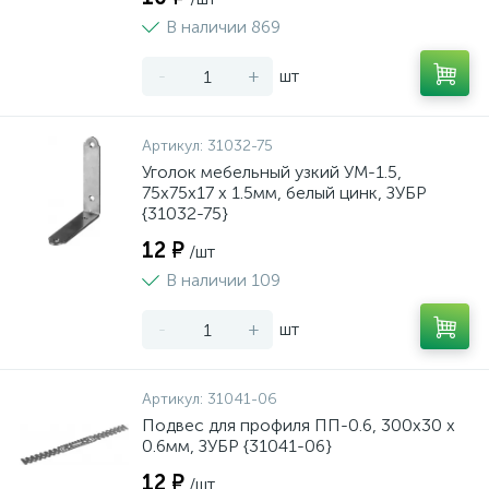
В наличии 869
-
+
шт
Артикул:
31032-75
Уголок мебельный узкий УМ-1.5,
75х75х17 х 1.5мм, белый цинк, ЗУБР
{31032-75}
12 ₽
/шт
В наличии 109
-
+
шт
Артикул:
31041-06
Подвес для профиля ПП-0.6, 300x30 х
0.6мм, ЗУБР {31041-06}
12 ₽
/шт