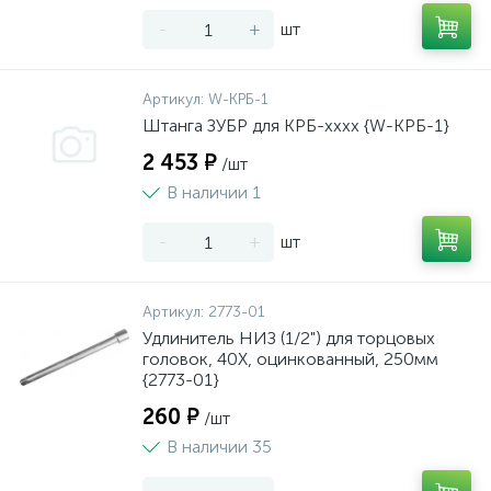
-
+
шт
Артикул:
W-КРБ-1
Штанга ЗУБР для КРБ-хххх {W-КРБ-1}
2 453 ₽
/шт
В наличии 1
-
+
шт
Артикул:
2773-01
Удлинитель НИЗ (1/2") для торцовых
головок, 40Х, оцинкованный, 250мм
{2773-01}
260 ₽
/шт
В наличии 35