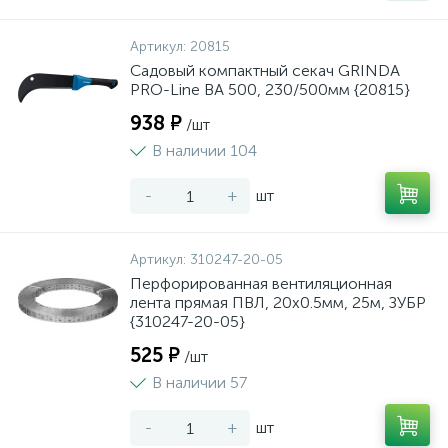
Артикул:
20815
Садовый компактный секач GRINDA
PRO-Line BA 500, 230/500мм {20815}
938 ₽
/шт
В наличии 104
-
+
шт
Артикул:
310247-20-05
Перфорированная вентиляционная
лента прямая ПВЛ, 20х0.5мм, 25м, ЗУБР
{310247-20-05}
525 ₽
/шт
В наличии 57
-
+
шт