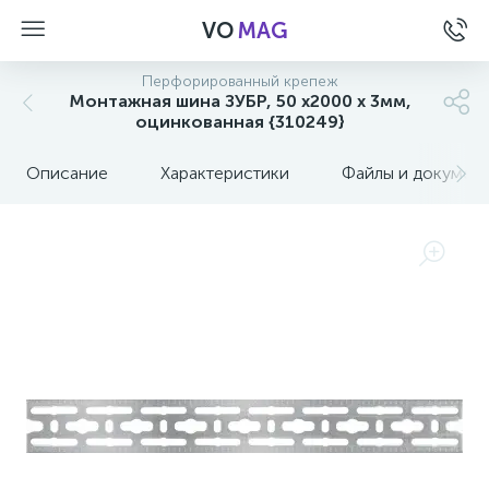
VO
MAG
Перфорированный крепеж
Монтажная шина ЗУБР, 50 х2000 х 3мм,
оцинкованная {310249}
Описание
Характеристики
Файлы и докумен
а