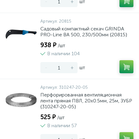
-
+
шт
Артикул:
20815
Садовый компактный секач GRINDA
PRO-Line BA 500, 230/500мм {20815}
938 ₽
/шт
В наличии 104
-
+
шт
Артикул:
310247-20-05
Перфорированная вентиляционная
лента прямая ПВЛ, 20х0.5мм, 25м, ЗУБР
{310247-20-05}
525 ₽
/шт
В наличии 57