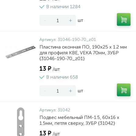
В наличии 1284
-
+
шт
Артикул:
31046-190-70_z01
Пластина оконная ПО, 190х25 х 1.2 мм
для профиля KBE, VEKA 70мм, ЗУБР
{31046-190-70_z01}
13 ₽
/шт
В наличии 658
-
+
шт
Артикул:
31042
Подвес мебельный ПМ-1.5, 60х16 х
1.5мм, петля сверху, ЗУБР {31042}
13 ₽
/шт