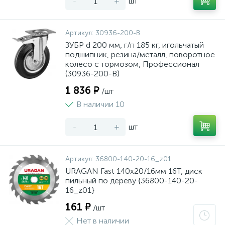
-
+
шт
Артикул:
30936-200-B
ЗУБР d 200 мм, г/п 185 кг, игольчатый
подшипник, резина/металл, поворотное
колесо c тормозом, Профессионал
(30936-200-B)
1 836 ₽
/шт
В наличии 10
-
+
шт
Артикул:
36800-140-20-16_z01
URAGAN Fast 140x20/16мм 16Т, диск
пильный по дереву {36800-140-20-
16_z01}
161 ₽
/шт
Нет в наличии