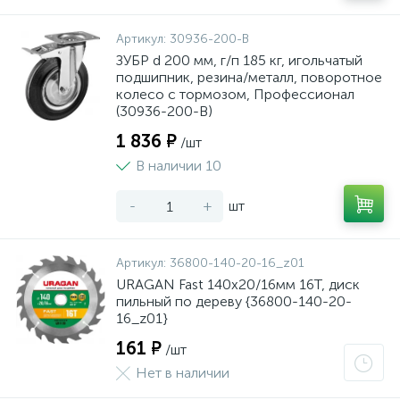
Артикул:
30936-200-B
ЗУБР d 200 мм, г/п 185 кг, игольчатый
подшипник, резина/металл, поворотное
колесо c тормозом, Профессионал
(30936-200-B)
1 836 ₽
/шт
В наличии 10
-
+
шт
Артикул:
36800-140-20-16_z01
URAGAN Fast 140x20/16мм 16Т, диск
пильный по дереву {36800-140-20-
16_z01}
161 ₽
/шт
Нет в наличии