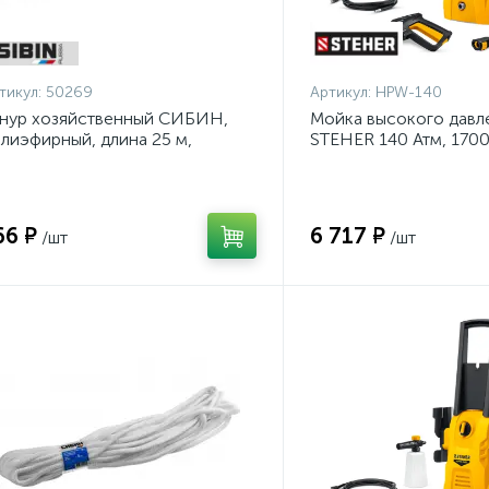
тикул:
50269
Артикул:
HPW-140
нур хозяйственный СИБИН,
Мойка высокого давл
лиэфирный, длина 25 м,
STEHER 140 Атм, 170
аметр - 9мм {50269}
140}
66 ₽
6 717 ₽
/шт
/шт