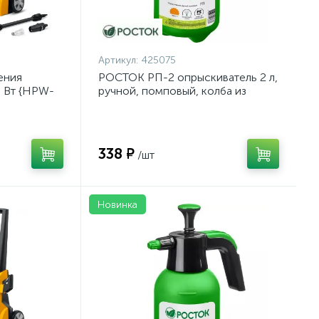
Артикул:
425075
ения
РОСТОК РП-2 опрыскиватель 2 л,
0 Вт {HPW-
ручной, помповый, колба из
полиэтилена {425075}
338 ₽
/шт
Новинка