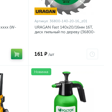
Артикул:
36800-140-20-16_z01
хххх {W-
URAGAN Fast 140x20/16мм 16Т,
диск пильный по дереву {36800-
140-20-16_z01}
161 ₽
/шт
Новинка