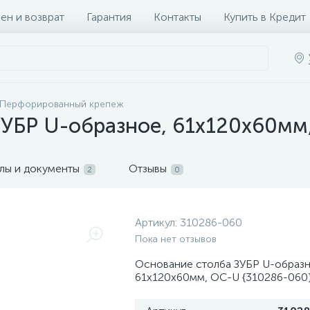
ен и возврат
Гарантия
Контакты
Купить в Кредит
Перфорированный крепеж
ЗУБР U-образное, 61х120х60мм
лы и документы
Отзывы
2
0
Артикул:
310286-060
Пока нет отзывов
Основание столба ЗУБР U-образн
61х120х60мм, ОС-U {310286-060