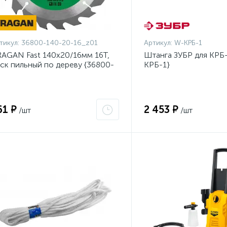
тикул:
36800-140-20-16_z01
Артикул:
W-КРБ-1
AGAN Fast 140x20/16мм 16Т,
Штанга ЗУБР для КРБ-
ск пильный по дереву {36800-
КРБ-1}
0-20-16_z01}
61 ₽
2 453 ₽
/шт
/шт