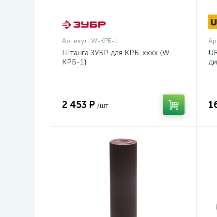
Артикул:
W-КРБ-1
Ар
Штанга ЗУБР для КРБ-хххх {W-
UR
КРБ-1}
ди
14
2 453 ₽
1
/шт