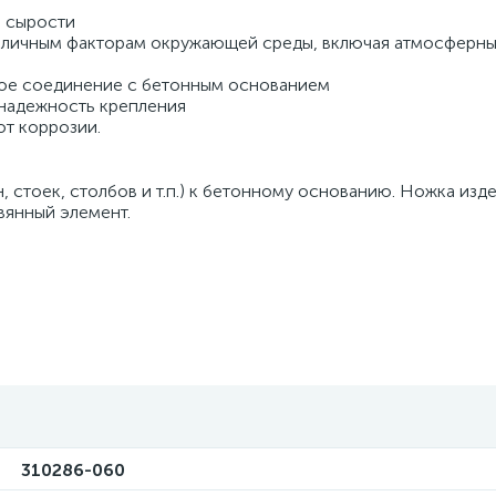
и сырости
азличным факторам окружающей среды, включая атмосферны
ное соединение с бетонным основанием
надежность крепления
т коррозии.
 стоек, столбов и т.п.) к бетонному основанию. Ножка изд
вянный элемент.
310286-060