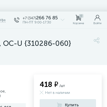
0
266 76 85
+7 (347)
Уфа
ПН-ПТ 9:00-17:30
Корзина
Войти
, ОС-U {310286-060}
418 ₽
/шт
ое,
Нет в наличии
}
Купить