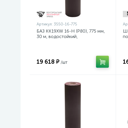
Артикул:
3550-16-775
Ар
БАЗ KK19XW 16-H (Р80), 775 мм,
Ш
30 м, водостойкий,
по
шлифовальный рулон на тканевой
ди
основе (3550-16-775)
19 618 ₽
1
/шт