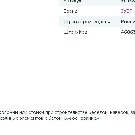
Артикул
31028
Бренд
ЗУБР
Страна производства
Росс
ШтрихКод
4606
колонны или стойки при строительстве беседок, навесов, заб
евянных элементов с бетонным основанием.