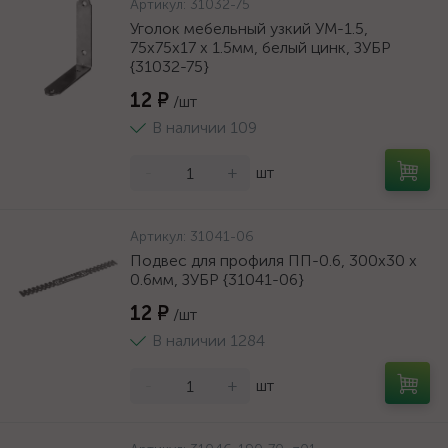
Артикул:
31032-75
Уголок мебельный узкий УМ-1.5,
75х75х17 х 1.5мм, белый цинк, ЗУБР
{31032-75}
12 ₽
/шт
В наличии 109
-
+
шт
Артикул:
31041-06
Подвес для профиля ПП-0.6, 300x30 х
0.6мм, ЗУБР {31041-06}
12 ₽
/шт
В наличии 1284
-
+
шт