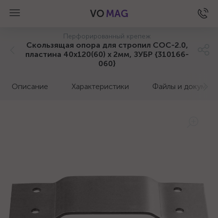
VO
MAG
Перфорированный крепеж
Скользящая опора для стропил СОС-2.0,
пластина 40x120(60) x 2мм, ЗУБР {310166-
060}
Описание
Характеристики
Файлы и докумен
а