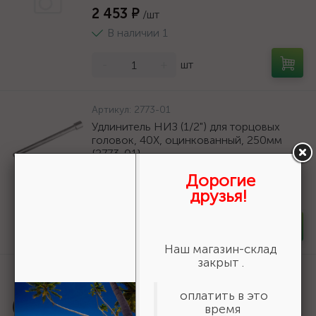
2 453 ₽
/шт
В наличии 1
-
+
шт
Артикул:
2773-01
Удлинитель НИЗ (1/2") для торцовых
головок, 40Х, оцинкованный, 250мм
{2773-01}
260 ₽
Дорогие
/шт
друзья!
В наличии 35
-
+
шт
Наш магазин-склад
закрыт .
Артикул:
20815
Садовый компактный секач GRINDA
оплатить в это
PRO-Line BA 500, 230/500мм {20815}
время