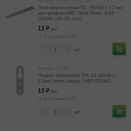
Артикул:
31046-190-70_z01
Пластина оконная ПО, 190х25 х 1.2 мм
для профиля KBE, VEKA 70мм, ЗУБР
{31046-190-70_z01}
13 ₽
/шт
В наличии 658
-
+
шт
Артикул:
31042
Подвес мебельный ПМ-1.5, 60х16 х
1.5мм, петля сверху, ЗУБР {31042}
13 ₽
/шт
В наличии 250
-
+
шт