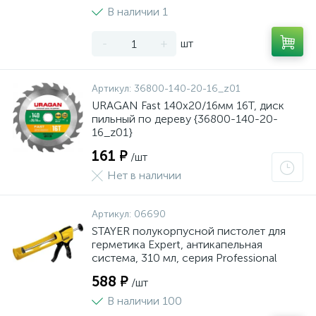
В наличии 1
-
+
шт
Артикул:
36800-140-20-16_z01
URAGAN Fast 140x20/16мм 16Т, диск
пильный по дереву {36800-140-20-
16_z01}
161 ₽
/шт
Нет в наличии
Артикул:
06690
STAYER полукорпусной пистолет для
герметика Expert, антикапельная
система, 310 мл, серия Professional
588 ₽
/шт
В наличии 100