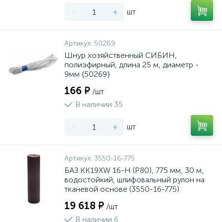
-
+
шт
Артикул:
50269
Шнур хозяйственный СИБИН,
полиэфирный, длина 25 м, диаметр -
9мм {50269}
166 ₽
/шт
В наличии 35
-
+
шт
Артикул:
3550-16-775
БАЗ KK19XW 16-H (Р80), 775 мм, 30 м,
водостойкий, шлифовальный рулон на
тканевой основе (3550-16-775)
19 618 ₽
/шт
В наличии 6