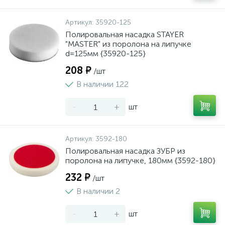
Артикул:
35920-125
Полировальная насадка STAYER
"MASTER" из поролона на липучке
d=125мм {35920-125}
208 ₽
/шт
В наличии 122
-
+
шт
Артикул:
3592-180
Полировальная насадка ЗУБР из
поролона на липучке, 180мм {3592-180}
232 ₽
/шт
В наличии 2
-
+
шт