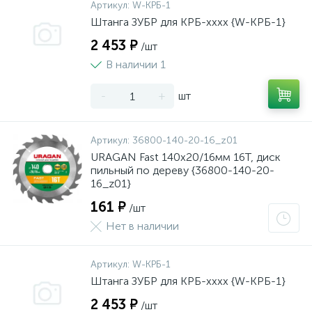
Артикул:
W-КРБ-1
Штанга ЗУБР для КРБ-хххх {W-КРБ-1}
2 453 ₽
/шт
В наличии 1
-
+
шт
Артикул:
36800-140-20-16_z01
URAGAN Fast 140x20/16мм 16Т, диск
пильный по дереву {36800-140-20-
16_z01}
161 ₽
/шт
Нет в наличии
Артикул:
W-КРБ-1
Штанга ЗУБР для КРБ-хххх {W-КРБ-1}
2 453 ₽
/шт