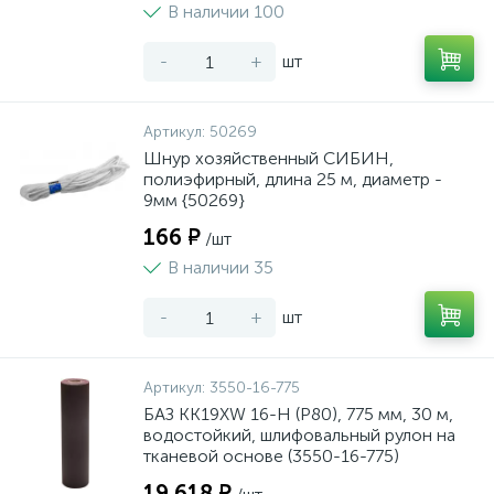
В наличии 100
-
+
шт
Артикул:
50269
Шнур хозяйственный СИБИН,
полиэфирный, длина 25 м, диаметр -
9мм {50269}
166 ₽
/шт
В наличии 35
-
+
шт
Артикул:
3550-16-775
БАЗ KK19XW 16-H (Р80), 775 мм, 30 м,
водостойкий, шлифовальный рулон на
тканевой основе (3550-16-775)
19 618 ₽