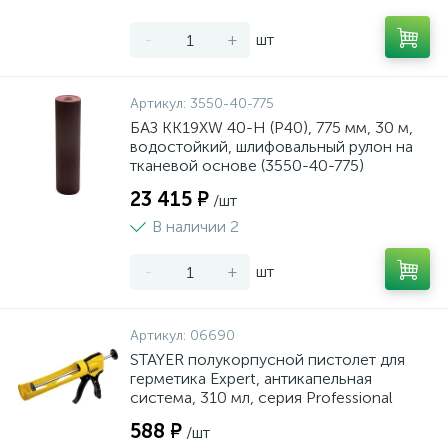
-
+
шт
Артикул:
3550-40-775
БАЗ KK19XW 40-H (Р40), 775 мм, 30 м,
водостойкий, шлифовальный рулон на
тканевой основе (3550-40-775)
23 415 ₽
/шт
В наличии 2
-
+
шт
Артикул:
06690
STAYER полукорпусной пистолет для
герметика Expert, антикапельная
система, 310 мл, серия Professional
588 ₽
/шт