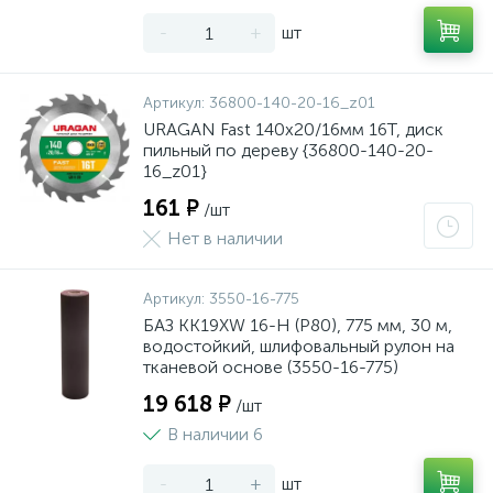
-
+
шт
Артикул:
36800-140-20-16_z01
URAGAN Fast 140x20/16мм 16Т, диск
пильный по дереву {36800-140-20-
16_z01}
161 ₽
/шт
Нет в наличии
Артикул:
3550-16-775
БАЗ KK19XW 16-H (Р80), 775 мм, 30 м,
водостойкий, шлифовальный рулон на
тканевой основе (3550-16-775)
19 618 ₽
/шт
В наличии 6
-
+
шт