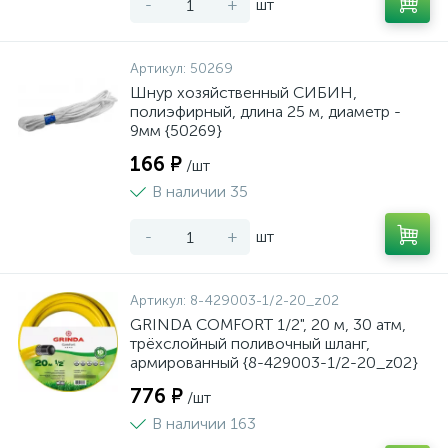
-
+
шт
Артикул:
50269
Шнур хозяйственный СИБИН,
полиэфирный, длина 25 м, диаметр -
9мм {50269}
166 ₽
/шт
В наличии 35
-
+
шт
Артикул:
8-429003-1/2-20_z02
GRINDA COMFORT 1/2", 20 м, 30 атм,
трёхслойный поливочный шланг,
армированный {8-429003-1/2-20_z02}
776 ₽
/шт
В наличии 163