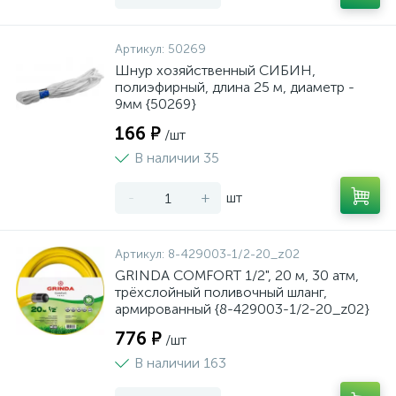
Артикул:
50269
Шнур хозяйственный СИБИН,
полиэфирный, длина 25 м, диаметр -
9мм {50269}
166 ₽
/шт
В наличии 35
-
+
шт
Артикул:
8-429003-1/2-20_z02
GRINDA COMFORT 1/2", 20 м, 30 атм,
трёхслойный поливочный шланг,
армированный {8-429003-1/2-20_z02}
776 ₽
/шт
В наличии 163