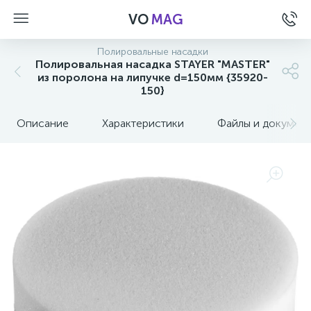
VO
MAG
Полировальные насадки
Полировальная насадка STAYER "MASTER"
из поролона на липучке d=150мм {35920-
150}
Описание
Характеристики
Файлы и докумен
а