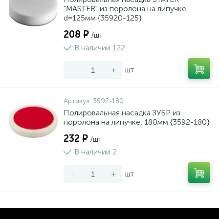
"MASTER" из поролона на липучке
d=125мм {35920-125}
208 ₽
/шт
В наличии 122
-
+
шт
Артикул:
3592-180
Полировальная насадка ЗУБР из
поролона на липучке, 180мм {3592-180}
232 ₽
/шт
В наличии 2
-
+
шт