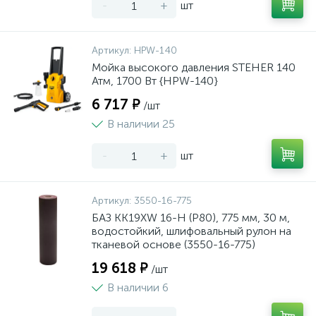
-
+
шт
Артикул:
HPW-140
Мойка высокого давления STEHER 140
Атм, 1700 Вт {HPW-140}
6 717 ₽
/шт
В наличии 25
-
+
шт
Артикул:
3550-16-775
БАЗ KK19XW 16-H (Р80), 775 мм, 30 м,
водостойкий, шлифовальный рулон на
тканевой основе (3550-16-775)
19 618 ₽
/шт
В наличии 6