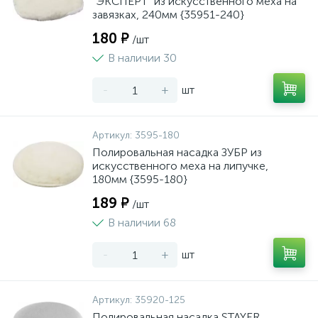
"ЭКСПЕРТ" из искусственного меха на
завязках, 240мм {35951-240}
180 ₽
/шт
В наличии 30
-
+
шт
Артикул:
3595-180
Полировальная насадка ЗУБР из
искусственного меха на липучке,
180мм {3595-180}
189 ₽
/шт
В наличии 68
-
+
шт
Артикул:
35920-125
Полировальная насадка STAYER