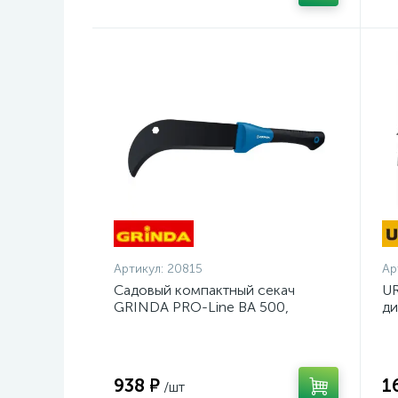
Артикул:
20815
Ар
Садовый компактный секач
UR
GRINDA PRO-Line BA 500,
ди
230/500мм {20815}
14
938 ₽
1
/шт