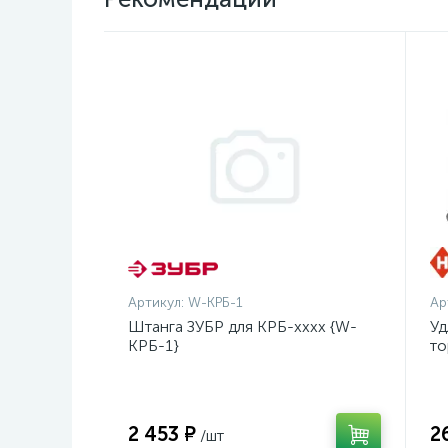
Артикул:
W-КРБ-1
Ар
Штанга ЗУБР для КРБ-хххх {W-
Уд
КРБ-1}
то
оц
2 453 ₽
2
/шт