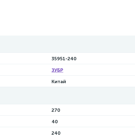
35951-240
ЗУБР
Китай
270
40
240