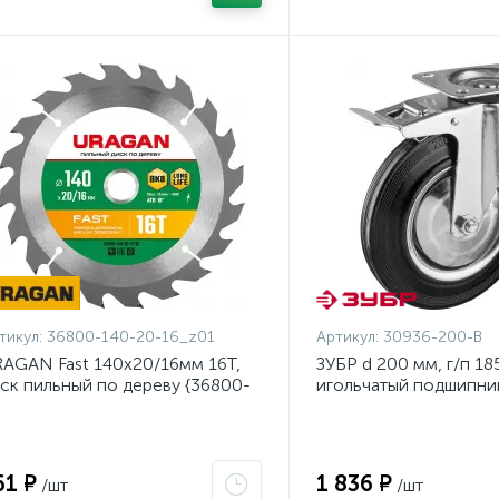
тикул:
36800-140-20-16_z01
Артикул:
30936-200-B
AGAN Fast 140x20/16мм 16Т,
ЗУБР d 200 мм, г/п 185
ск пильный по дереву {36800-
игольчатый подшипник
0-20-16_z01}
металл, поворотное к
тормозом, Професси
(30936-200-B)
61 ₽
1 836 ₽
/шт
/шт