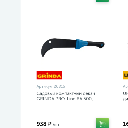
Артикул:
20815
Ар
Садовый компактный секач
UR
GRINDA PRO-Line BA 500,
ди
230/500мм {20815}
14
938 ₽
1
/шт