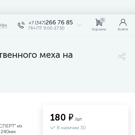
0
266 76 85
+7 (347)
Уфа
ПН-ПТ 9:00-17:30
Корзина
Войти
твенного меха на
180 ₽
/шт
СПЕРТ" из
В наличии 30
, 240мм