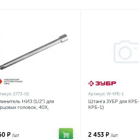
тикул:
2773-01
Артикул:
W-КРБ-1
линитель НИЗ (1/2") для
Штанга ЗУБР для КРБ-
рцовых головок, 40Х,
КРБ-1}
инкованный, 250мм {2773-01}
60 ₽
2 453 ₽
/шт
/шт