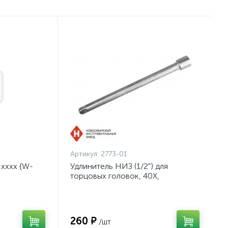
Артикул:
2773-01
хххх {W-
Удлинитель НИЗ (1/2") для
торцовых головок, 40Х,
оцинкованный, 250мм {2773-01}
260 ₽
/шт