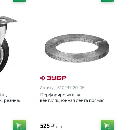
Артикул:
310247-20-05
 кг,
Перфорированная
, резина/
вентиляционная лента прямая
олесо c
ПВЛ, 20х0.5мм, 25м, ЗУБР
онал
{310247-20-05}
525 ₽
/шт