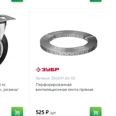
Артикул:
310247-20-05
 кг,
Перфорированная
, резина/
вентиляционная лента прямая
олесо c
ПВЛ, 20х0.5мм, 25м, ЗУБР
онал
{310247-20-05}
525 ₽
/шт