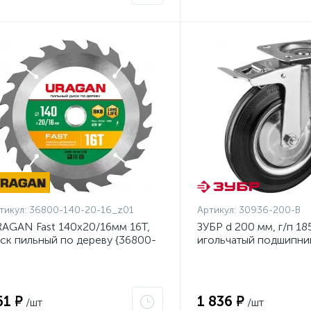
тикул:
36800-140-20-16_z01
Артикул:
30936-200-B
AGAN Fast 140x20/16мм 16Т,
ЗУБР d 200 мм, г/п 185
ск пильный по дереву {36800-
игольчатый подшипник
0-20-16_z01}
металл, поворотное к
тормозом, Професси
(30936-200-B)
61 ₽
1 836 ₽
/шт
/шт