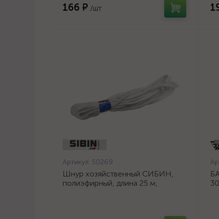
166 ₽
1
/шт
Артикул:
50269
Ар
Шнур хозяйственный СИБИН,
БА
полиэфирный, длина 25 м,
30
диаметр - 9мм {50269}
шл
ос