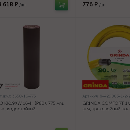
9 618 ₽
776 ₽
/шт
/шт
тикул:
3550-16-775
Артикул:
8-429003-1/2-
З KK19XW 16-H (Р80), 775 мм,
GRINDA COMFORT 1/2"
 м, водостойкий,
атм, трёхслойный по
ифовальный рулон на тканевой
шланг, армированный 
нове (3550-16-775)
1/2-20_z02}