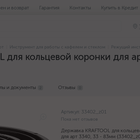
ен и возврат
Гарантия
Контакты
Купить в Кредит
от
Инструмент для работы с кафелем и стеклом
Режущий инс
для кольцевой коронки для ар
лы и документы
Отзывы
2
0
Артикул:
33402_z01
Пока нет отзывов
Державка KRAFTOOL для кольцев
для арт 3340, 33 - 83мм {33402_z