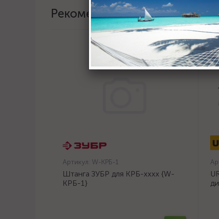
Рекомендации
Артикул:
W-КРБ-1
Ар
Штанга ЗУБР для КРБ-хххх {W-
UR
КРБ-1}
ди
14