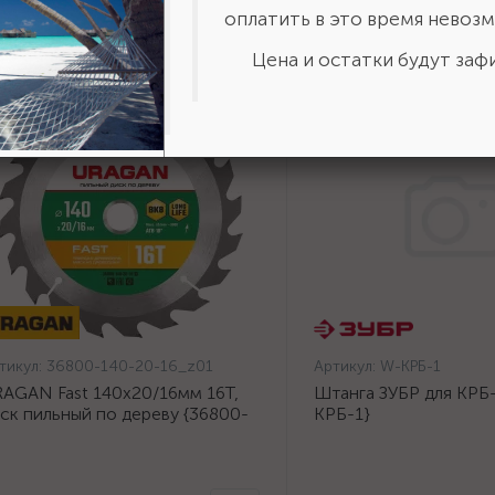
оплатить в это время невозм
Цена и остатки будут зафи
тикул:
36800-140-20-16_z01
Артикул:
W-КРБ-1
AGAN Fast 140x20/16мм 16Т,
Штанга ЗУБР для КРБ-
ск пильный по дереву {36800-
КРБ-1}
0-20-16_z01}