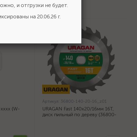
ожно, и отгрузки не будет.
ксированы на 20.06.26 г.
Артикул:
36800-140-20-16_z01
хххх {W-
URAGAN Fast 140x20/16мм 16Т,
диск пильный по дереву {36800-
140-20-16_z01}