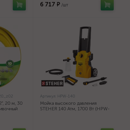
6 717 ₽
/шт
20_z02
Артикул:
HPW-140
, 20 м, 30
Мойка высокого давления
ливочный
STEHER 140 Атм, 1700 Вт {HPW-
{8-429003-
140}