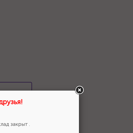
 выбор!
друзья!
лад закрыт .