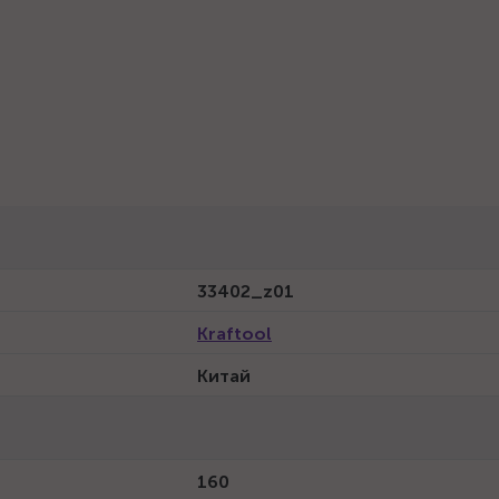
33402_z01
Kraftool
Китай
160