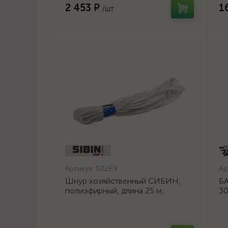
2 453 ₽
1
/шт
Артикул:
50269
Ар
Шнур хозяйственный СИБИН,
БА
полиэфирный, длина 25 м,
30
диаметр - 9мм {50269}
шл
ос