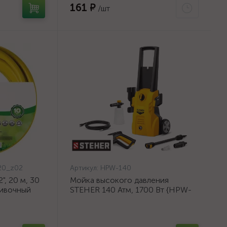
161 ₽
/шт
20_z02
Артикул:
HPW-140
, 20 м, 30
Мойка высокого давления
ливочный
STEHER 140 Атм, 1700 Вт {HPW-
{8-429003-
140}