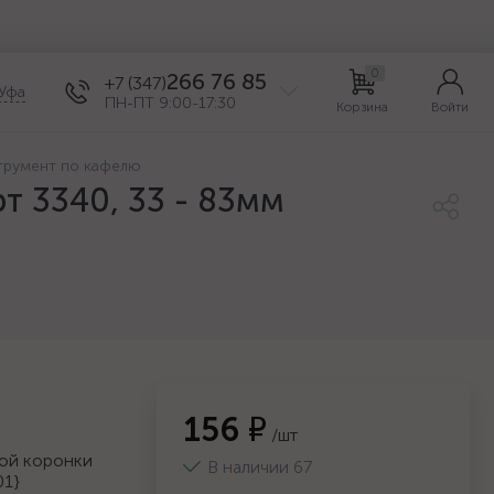
0
266 76 85
+7 (347)
Уфа
ПН-ПТ 9:00-17:30
Корзина
Войти
трумент по кафелю
т 3340, 33 - 83мм
156 ₽
/шт
ой коронки
В наличии 67
01}