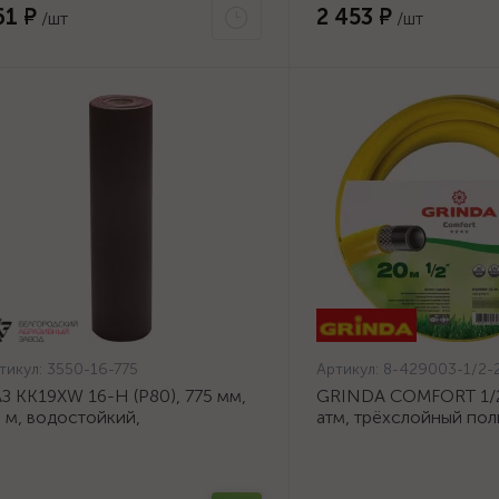
61 ₽
2 453 ₽
/шт
/шт
тикул:
3550-16-775
Артикул:
8-429003-1/2-
З KK19XW 16-H (Р80), 775 мм,
GRINDA COMFORT 1/2"
 м, водостойкий,
атм, трёхслойный по
ифовальный рулон на тканевой
шланг, армированный 
нове (3550-16-775)
1/2-20_z02}