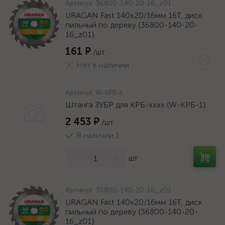
Артикул:
36800-140-20-16_z01
URAGAN Fast 140x20/16мм 16Т, диск
пильный по дереву {36800-140-20-
16_z01}
161 ₽
/шт
Нет в наличии
Артикул:
W-КРБ-1
Штанга ЗУБР для КРБ-хххх {W-КРБ-1}
2 453 ₽
/шт
В наличии 1
-
+
шт
Артикул:
36800-140-20-16_z01
URAGAN Fast 140x20/16мм 16Т, диск
пильный по дереву {36800-140-20-
16_z01}