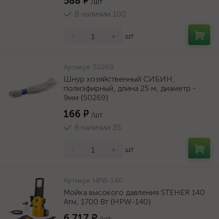
588 ₽
/шт
В наличии 100
-
+
шт
Артикул:
50269
Шнур хозяйственный СИБИН,
полиэфирный, длина 25 м, диаметр -
9мм {50269}
166 ₽
/шт
В наличии 35
-
+
шт
Артикул:
HPW-140
Мойка высокого давления STEHER 140
Атм, 1700 Вт {HPW-140}
6 717 ₽
/шт