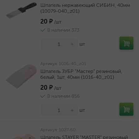
Шпатель нержавеющий СИБИН, 40мм
{10079-040_z01}
20 ₽
/шт
В наличии 373
-
+
шт
Артикул:
1016-40_z01
Шпатель ЗУБР "Мастер" резиновый,
белый, 1шт, 40мм {1016-40_z01}
20 ₽
/шт
В наличии 856
-
+
шт
Артикул:
1027-60
Шпатель STAYER "MASTER" резиновый