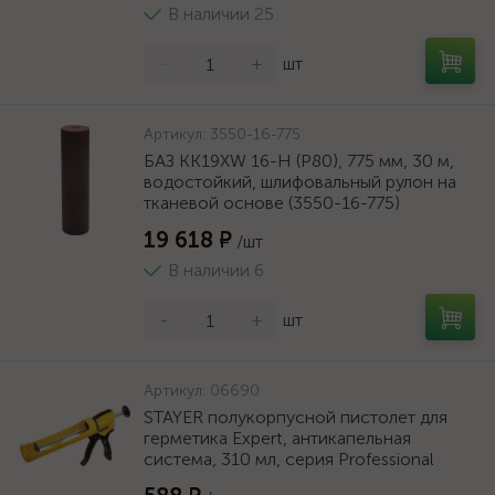
В наличии 25
-
+
шт
Артикул:
3550-16-775
БАЗ KK19XW 16-H (Р80), 775 мм, 30 м,
водостойкий, шлифовальный рулон на
тканевой основе (3550-16-775)
19 618 ₽
/шт
В наличии 6
-
+
шт
Артикул:
06690
STAYER полукорпусной пистолет для
герметика Expert, антикапельная
система, 310 мл, серия Professional