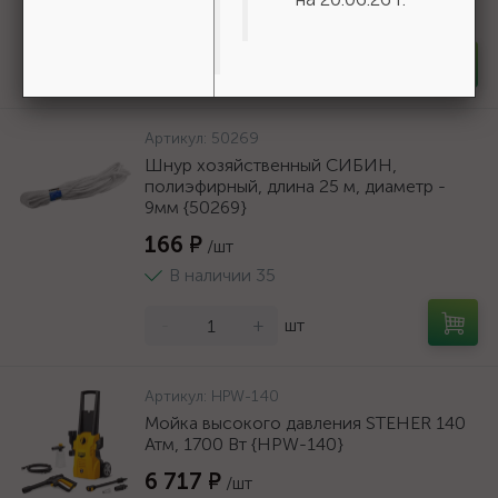
В наличии 100
-
+
шт
Артикул:
50269
Шнур хозяйственный СИБИН,
полиэфирный, длина 25 м, диаметр -
9мм {50269}
166 ₽
/шт
В наличии 35
-
+
шт
Артикул:
HPW-140
Мойка высокого давления STEHER 140
Атм, 1700 Вт {HPW-140}
6 717 ₽
/шт