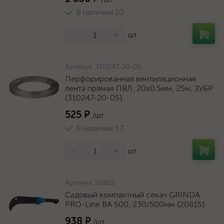
В наличии 10
-
+
шт
Артикул:
310247-20-05
Перфорированная вентиляционная
лента прямая ПВЛ, 20х0.5мм, 25м, ЗУБР
{310247-20-05}
525 ₽
/шт
В наличии 57
-
+
шт
Артикул:
20815
Садовый компактный секач GRINDA
PRO-Line BA 500, 230/500мм {20815}
938 ₽
/шт