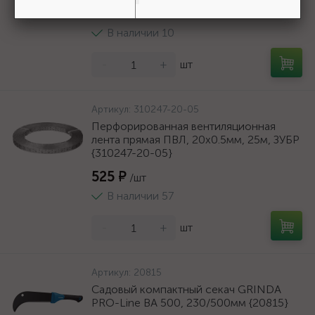
1 836 ₽
/шт
В наличии 10
-
+
шт
Артикул:
310247-20-05
Перфорированная вентиляционная
лента прямая ПВЛ, 20х0.5мм, 25м, ЗУБР
{310247-20-05}
525 ₽
/шт
В наличии 57
-
+
шт
Артикул:
20815
Садовый компактный секач GRINDA
PRO-Line BA 500, 230/500мм {20815}