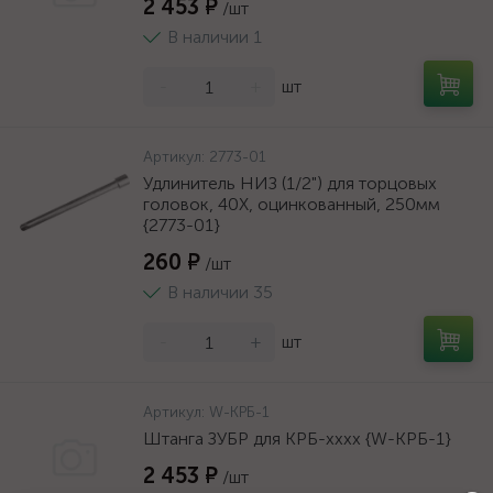
2 453 ₽
/шт
В наличии 1
-
+
шт
Артикул:
2773-01
Удлинитель НИЗ (1/2") для торцовых
головок, 40Х, оцинкованный, 250мм
{2773-01}
260 ₽
/шт
В наличии 35
-
+
шт
Артикул:
W-КРБ-1
Штанга ЗУБР для КРБ-хххх {W-КРБ-1}
2 453 ₽
/шт