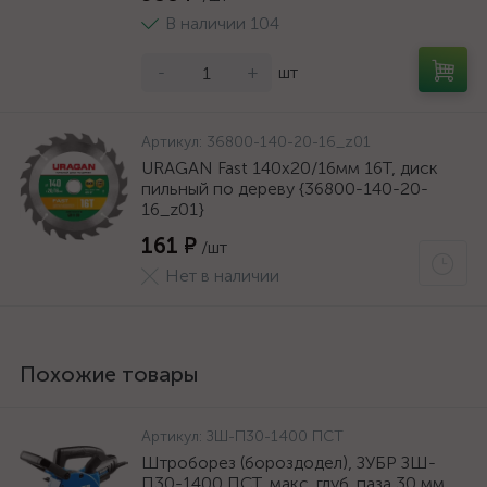
В наличии 104
-
+
шт
Артикул:
36800-140-20-16_z01
URAGAN Fast 140x20/16мм 16Т, диск
пильный по дереву {36800-140-20-
16_z01}
161 ₽
/шт
Нет в наличии
Похожие товары
Артикул:
ЗШ-П30-1400 ПСТ
Штроборез (бороздодел), ЗУБР ЗШ-
П30-1400 ПСТ, макс. глуб. паза 30 мм,