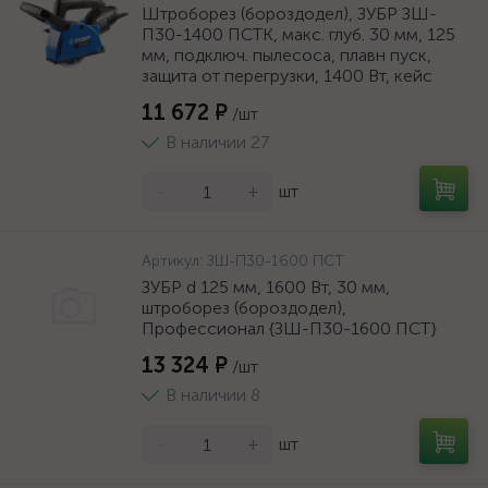
Штроборез (бороздодел), ЗУБР ЗШ-
П30-1400 ПСТК, макс. глуб. 30 мм, 125
мм, подключ. пылесоса, плавн пуск,
защита от перегрузки, 1400 Вт, кейс
11 672 ₽
/шт
В наличии 27
-
+
шт
Артикул:
ЗШ-П30-1600 ПСТ
ЗУБР d 125 мм, 1600 Вт, 30 мм,
штроборез (бороздодел),
Профессионал {ЗШ-П30-1600 ПСТ}
13 324 ₽
/шт
В наличии 8
-
+
шт