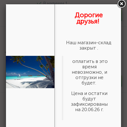
В наличии 1
Дорогие
-
+
шт
друзья!
Артикул:
2773-01
Удлинитель НИЗ (1/2") для торцовых
Наш магазин-склад
головок, 40Х, оцинкованный, 250мм
закрыт .
{2773-01}
260 ₽
оплатить в это
/шт
время
В наличии 35
невозможно, и
отгрузки не
-
+
шт
будет.
Цена и остатки
будут
Артикул:
30936-200-B
зафиксированы
ЗУБР d 200 мм, г/п 185 кг, игольчатый
на 20.06.26 г.
подшипник, резина/металл, поворотное
колесо c тормозом, Профессионал
(30936-200-B)