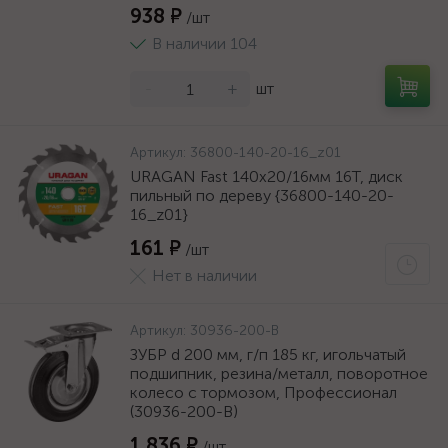
938 ₽
/шт
В наличии 104
-
+
шт
Артикул:
36800-140-20-16_z01
URAGAN Fast 140x20/16мм 16Т, диск
пильный по дереву {36800-140-20-
16_z01}
161 ₽
/шт
Нет в наличии
Артикул:
30936-200-B
ЗУБР d 200 мм, г/п 185 кг, игольчатый
подшипник, резина/металл, поворотное
колесо c тормозом, Профессионал
(30936-200-B)
1 836 ₽
/шт