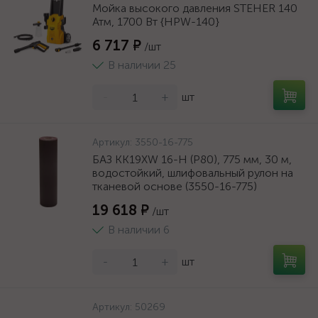
Мойка высокого давления STEHER 140
Атм, 1700 Вт {HPW-140}
6 717 ₽
/шт
В наличии 25
-
+
шт
Артикул:
3550-16-775
БАЗ KK19XW 16-H (Р80), 775 мм, 30 м,
водостойкий, шлифовальный рулон на
тканевой основе (3550-16-775)
19 618 ₽
/шт
В наличии 6
-
+
шт
Артикул:
50269