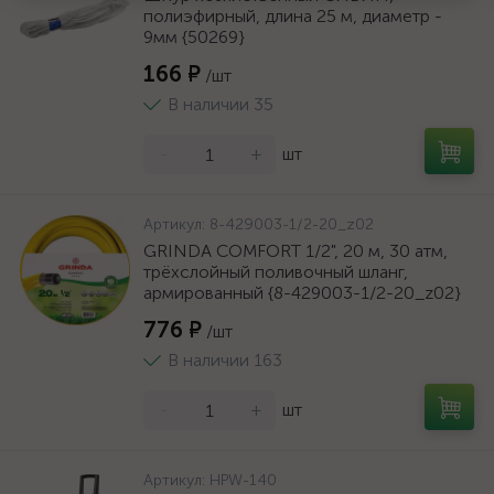
полиэфирный, длина 25 м, диаметр -
9мм {50269}
166 ₽
/шт
В наличии 35
-
+
шт
Артикул:
8-429003-1/2-20_z02
GRINDA COMFORT 1/2", 20 м, 30 атм,
трёхслойный поливочный шланг,
армированный {8-429003-1/2-20_z02}
776 ₽
/шт
В наличии 163
-
+
шт
Артикул:
HPW-140