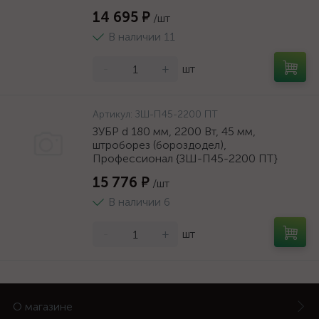
14 695 ₽
/шт
В наличии 11
-
+
шт
Артикул:
ЗШ-П45-2200 ПТ
ЗУБР d 180 мм, 2200 Вт, 45 мм,
штроборез (бороздодел),
Профессионал {ЗШ-П45-2200 ПТ}
15 776 ₽
/шт
В наличии 6
-
+
шт
О магазине