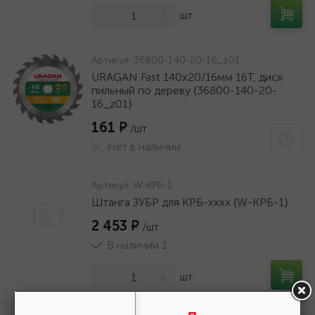
-
+
шт
Артикул:
36800-140-20-16_z01
URAGAN Fast 140x20/16мм 16Т, диск
пильный по дереву {36800-140-20-
16_z01}
161 ₽
/шт
Нет в наличии
Артикул:
W-КРБ-1
Штанга ЗУБР для КРБ-хххх {W-КРБ-1}
2 453 ₽
/шт
В наличии 1
-
+
шт