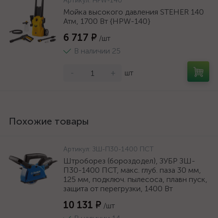
Артикул:
HPW-140
Мойка высокого давления STEHER 140
Атм, 1700 Вт {HPW-140}
6 717 ₽
/шт
В наличии 25
-
+
шт
Похожие товары
Артикул:
ЗШ-П30-1400 ПСТ
Штроборез (бороздодел), ЗУБР ЗШ-
П30-1400 ПСТ, макс. глуб. паза 30 мм,
125 мм, подключ. пылесоса, плавн пуск,
защита от перегрузки, 1400 Вт
10 131 ₽
/шт