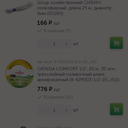
Шнур хозяйственный СИБИН,
полиэфирный, длина 25 м, диаметр -
9мм {50269}
166 ₽
/шт
В наличии 35
-
+
шт
Артикул:
8-429003-1/2-20_z02
GRINDA COMFORT 1/2", 20 м, 30 атм,
трёхслойный поливочный шланг,
армированный {8-429003-1/2-20_z02}
776 ₽
/шт
В наличии 163
-
+
шт