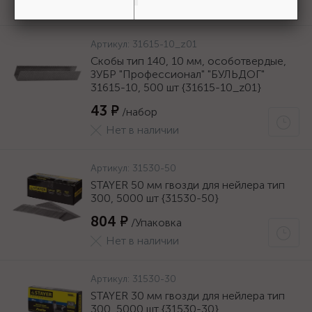
Нет в наличии
Артикул:
31615-10_z01
Скобы тип 140, 10 мм, особотвердые,
ЗУБР "Профессионал" "БУЛЬДОГ"
31615-10, 500 шт {31615-10_z01}
43 ₽
/набор
Нет в наличии
Артикул:
31530-50
STAYER 50 мм гвозди для нейлера тип
300, 5000 шт {31530-50}
804 ₽
/Упаковка
Нет в наличии
Артикул:
31530-30
STAYER 30 мм гвозди для нейлера тип
300, 5000 шт {31530-30}