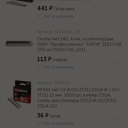
441 ₽
/Упаковка
Нет в наличии
Артикул:
31617-08_z01
Скобы тип 140, 8 мм, особотвердые,
ЗУБР "Профессионал" "НЕРЖ" 31617-08,
500 шт {31617-08_z01}
113 ₽
/набор
Нет в наличии
Артикул:
3153-12
MIRAX тип 53 (A/10/JT21) 23GA (A / 10 /
JT21) 12 мм, 1000 шт, калибр 23GA,
скобы для степлера (3153 (A/10/JT21)
23GA-12)
36 ₽
/упак
Нет в наличии