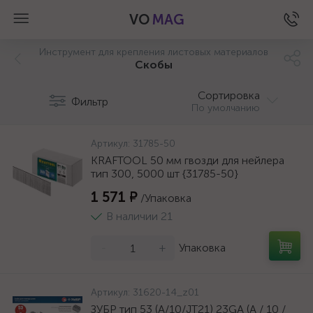
VO
MAG
Инструмент для крепления листовых материалов
Скобы
Сортировка
Фильтр
По умолчанию
Артикул:
31785-50
KRAFTOOL 50 мм гвозди для нейлера
тип 300, 5000 шт {31785-50}
1 571 ₽
/Упаковка
В наличии 21
-
+
Упаковка
а
Артикул:
31620-14_z01
ЗУБР тип 53 (A/10/JT21) 23GA (A / 10 /