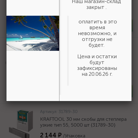
Наш магазин-склад
879 ₽
/упак
закрыт .
В наличии 102
оплатить в это
-
+
упак
время
невозможно, и
отгрузки не
будет.
Артикул:
31880-12
ЗУБР 12 мм скобы для степлера тонкие
Цена и остатки
широкие тип 80, 5000 шт {31880-12}
будут
зафиксированы
488 ₽
/Упаковка
на 20.06.26 г.
В наличии 23
-
+
Упаковка
Артикул:
31789-30
KRAFTOOL 30 мм скобы для степлера
узкие тип 55, 5000 шт {31789-30}
2 144 ₽
/Упаковка