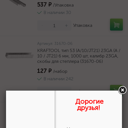
537 ₽
/Упаковка
В наличии 30
-
+
Упаковка
Артикул:
31670-06
KRAFTOOL тип 53 (A/10/JT21) 23GA (A /
10 / JT21) 6 мм, 1000 шт, калибр 23GA,
скобы для степлера (31670-06)
127 ₽
/набор
В наличии 242
-
+
набор
Дорогие
друзья!
Артикул:
31773-12
KRAFTOOL 12 мм, тип 73, 5000 шт,
скобы для плайера {31773-12}