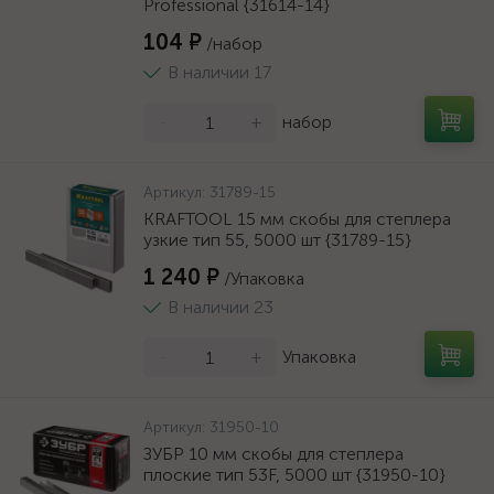
Professional {31614-14}
104 ₽
/набор
В наличии 17
-
+
набор
Артикул:
31789-15
KRAFTOOL 15 мм скобы для степлера
узкие тип 55, 5000 шт {31789-15}
1 240 ₽
/Упаковка
В наличии 23
-
+
Упаковка
Артикул:
31950-10
ЗУБР 10 мм скобы для степлера
плоские тип 53F, 5000 шт {31950-10}