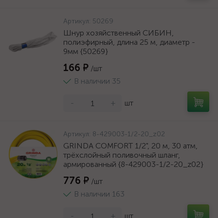
Артикул:
50269
Шнур хозяйственный СИБИН,
полиэфирный, длина 25 м, диаметр -
9мм {50269}
166 ₽
/шт
В наличии 35
-
+
шт
Артикул:
8-429003-1/2-20_z02
GRINDA COMFORT 1/2", 20 м, 30 атм,
трёхслойный поливочный шланг,
армированный {8-429003-1/2-20_z02}
776 ₽
/шт
В наличии 163
-
+
шт