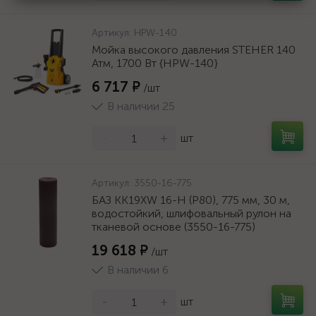
Артикул:
HPW-140
Мойка высокого давления STEHER 140
Атм, 1700 Вт {HPW-140}
6 717 ₽
/шт
В наличии 25
-
+
шт
Артикул:
3550-16-775
БАЗ KK19XW 16-H (Р80), 775 мм, 30 м,
водостойкий, шлифовальный рулон на
тканевой основе (3550-16-775)
19 618 ₽
/шт
В наличии 6
-
+
шт