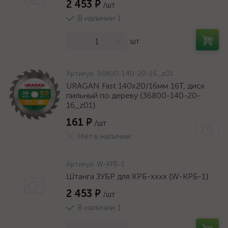
2 453 ₽
/шт
В наличии 1
-
+
шт
Артикул:
36800-140-20-16_z01
URAGAN Fast 140x20/16мм 16Т, диск
пильный по дереву {36800-140-20-
16_z01}
161 ₽
/шт
Нет в наличии
Артикул:
W-КРБ-1
Штанга ЗУБР для КРБ-хххх {W-КРБ-1}
2 453 ₽
/шт
В наличии 1