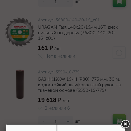
-
+
шт
Артикул:
36800-140-20-16_z01
URAGAN Fast 140x20/16мм 16Т, диск
пильный по дереву {36800-140-20-
16_z01}
161 ₽
/шт
Нет в наличии
Артикул:
3550-16-775
БАЗ KK19XW 16-H (Р80), 775 мм, 30 м,
водостойкий, шлифовальный рулон на
тканевой основе (3550-16-775)
19 618 ₽
/шт
В наличии 6
-
+
шт