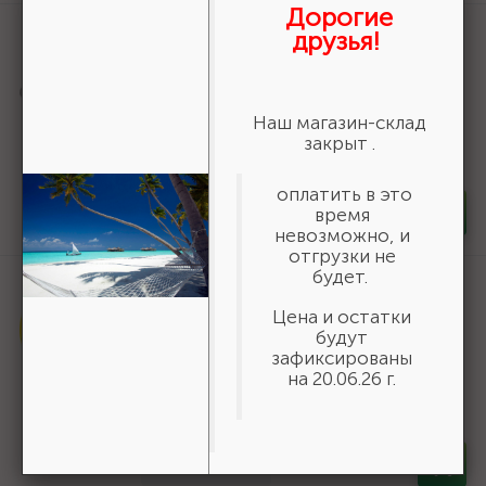
Дорогие
Артикул:
50269
друзья!
Шнур хозяйственный СИБИН,
полиэфирный, длина 25 м, диаметр -
9мм {50269}
Наш магазин-склад
166 ₽
/шт
закрыт .
В наличии 35
оплатить в это
время
-
+
шт
невозможно, и
отгрузки не
будет.
Артикул:
8-429003-1/2-20_z02
GRINDA COMFORT 1/2", 20 м, 30 атм,
Цена и остатки
трёхслойный поливочный шланг,
будут
армированный {8-429003-1/2-20_z02}
зафиксированы
на 20.06.26 г.
776 ₽
/шт
В наличии 163
-
+
шт