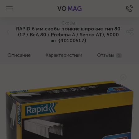
VO
MAG
Скобы
RAPID 6 мм скобы тонкие широкие тип 80
(12 / ВеА 80 / Prebena A / Senco AT), 5000
шт {40100517}
Описание
Характеристики
Отзывы
0
а