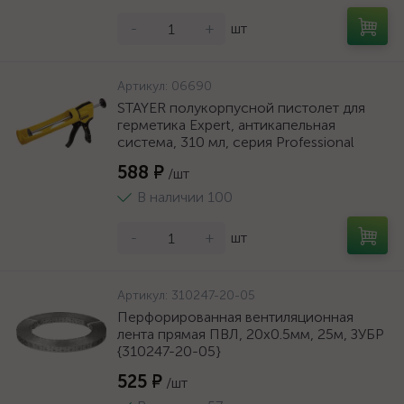
-
+
шт
Артикул:
06690
STAYER полукорпусной пистолет для
герметика Expert, антикапельная
система, 310 мл, серия Professional
588 ₽
/шт
В наличии 100
-
+
шт
Артикул:
310247-20-05
Перфорированная вентиляционная
лента прямая ПВЛ, 20х0.5мм, 25м, ЗУБР
{310247-20-05}
525 ₽
/шт