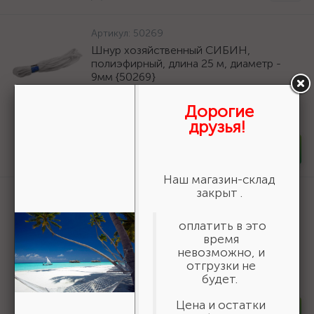
Артикул:
50269
Шнур хозяйственный СИБИН,
полиэфирный, длина 25 м, диаметр -
9мм {50269}
166 ₽
/шт
Дорогие
В наличии 35
друзья!
-
+
шт
Наш магазин-склад
закрыт .
Артикул:
3550-16-775
БАЗ KK19XW 16-H (Р80), 775 мм, 30 м,
оплатить в это
водостойкий, шлифовальный рулон на
время
тканевой основе (3550-16-775)
невозможно, и
19 618 ₽
/шт
отгрузки не
будет.
В наличии 6
Цена и остатки
-
+
шт