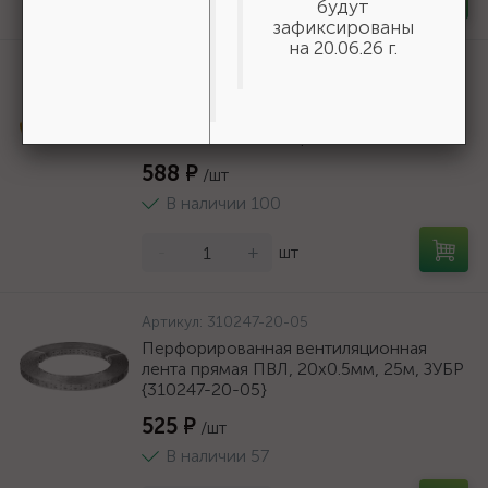
будут
зафиксированы
на 20.06.26 г.
Артикул:
06690
STAYER полукорпусной пистолет для
герметика Expert, антикапельная
система, 310 мл, серия Professional
588 ₽
/шт
В наличии 100
-
+
шт
Артикул:
310247-20-05
Перфорированная вентиляционная
лента прямая ПВЛ, 20х0.5мм, 25м, ЗУБР
{310247-20-05}
525 ₽
/шт
В наличии 57