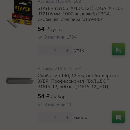
Артикул:
3159-06_z02
STAYER тип 53 (A/10/JT21) 23GA (A / 10 /
JT21) 6 мм, 1000 шт, калибр 23GA,
скобы для степлера (3159-06)
54 ₽
/упак
В наличии 1794
-
+
упак
Артикул:
31615-12_z01
Скобы тип 140, 12 мм, особотвердые,
ЗУБР "Профессионал" "БУЛЬДОГ"
31615-12, 500 шт {31615-12_z01}
54 ₽
/набор
В наличии 11
-
+
набор