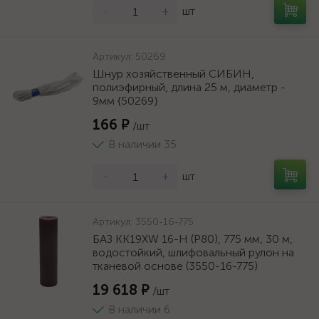
-
+
шт
Артикул:
50269
Шнур хозяйственный СИБИН,
полиэфирный, длина 25 м, диаметр -
9мм {50269}
166 ₽
/шт
В наличии 35
-
+
шт
Артикул:
3550-16-775
БАЗ KK19XW 16-H (Р80), 775 мм, 30 м,
водостойкий, шлифовальный рулон на
тканевой основе (3550-16-775)
19 618 ₽
/шт
В наличии 6