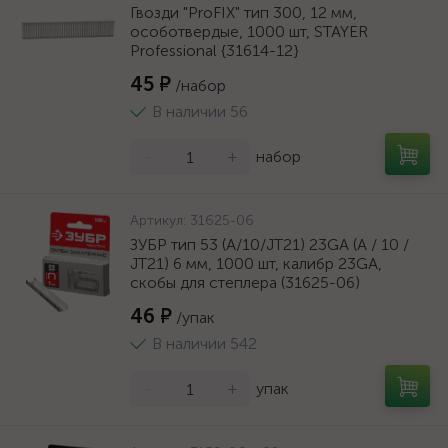
Гвозди "ProFIX" тип 300, 12 мм,
особотвердые, 1000 шт, STAYER
Professional {31614-12}
45 ₽
/набор
В наличии 56
-
+
набор
Артикул:
31625-06
ЗУБР тип 53 (A/10/JT21) 23GA (A / 10 /
JT21) 6 мм, 1000 шт, калибр 23GA,
скобы для степлера (31625-06)
46 ₽
/упак
В наличии 542
-
+
упак