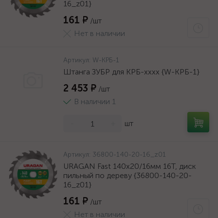
16_z01}
161 ₽
/шт
Нет в наличии
Артикул:
W-КРБ-1
Штанга ЗУБР для КРБ-хххх {W-КРБ-1}
2 453 ₽
/шт
В наличии 1
-
+
шт
Артикул:
36800-140-20-16_z01
URAGAN Fast 140x20/16мм 16Т, диск
пильный по дереву {36800-140-20-
16_z01}
161 ₽
/шт
Нет в наличии