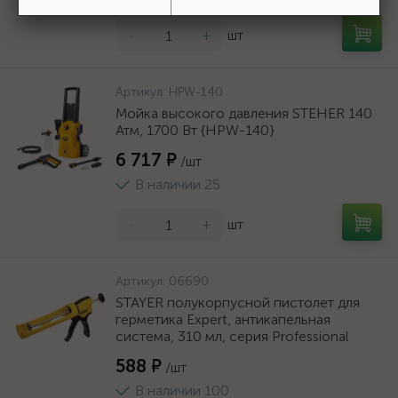
-
+
шт
Артикул:
HPW-140
Мойка высокого давления STEHER 140
Атм, 1700 Вт {HPW-140}
6 717 ₽
/шт
В наличии 25
-
+
шт
Артикул:
06690
STAYER полукорпусной пистолет для
герметика Expert, антикапельная
система, 310 мл, серия Professional
588 ₽
/шт
В наличии 100