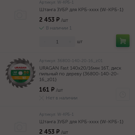
Артикул:
W-КРБ-1
Штанга ЗУБР для КРБ-хххх {W-КРБ-1}
2 453 ₽
/шт
В наличии 1
-
+
шт
Артикул:
36800-140-20-16_z01
URAGAN Fast 140x20/16мм 16Т, диск
пильный по дереву {36800-140-20-
16_z01}
161 ₽
/шт
Нет в наличии
Артикул:
W-КРБ-1
Штанга ЗУБР для КРБ-хххх {W-КРБ-1}
2 453 ₽
/шт