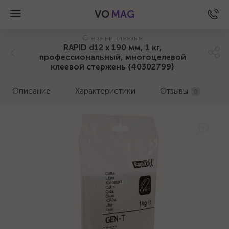
VO
MAG
Стержни клеевые
RAPID d12 x 190 мм, 1 кг,
профессиональный, многоцелевой
клеевой стержень {40302799}
Описание
Характеристики
Отзывы
0
а