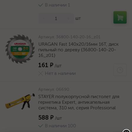
В наличии 1
-
+
шт
Артикул:
36800-140-20-16_z01
URAGAN Fast 140x20/16мм 16Т, диск
пильный по дереву {36800-140-20-
16_z01}
161 ₽
/шт
Нет в наличии
Артикул:
06690
STAYER полукорпусной пистолет для
герметика Expert, антикапельная
система, 310 мл, серия Professional
588 ₽
/шт
В наличии 100