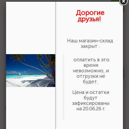
-
+
шт
Дорогие
друзья!
Артикул:
3550-16-775
БАЗ KK19XW 16-H (Р80), 775 мм, 30 м,
водостойкий, шлифовальный рулон на
Наш магазин-склад
тканевой основе (3550-16-775)
закрыт .
19 618 ₽
/шт
оплатить в это
В наличии 6
время
невозможно, и
-
+
шт
отгрузки не
будет.
Цена и остатки
Артикул:
50269
будут
Шнур хозяйственный СИБИН,
зафиксированы
полиэфирный, длина 25 м, диаметр -
на 20.06.26 г.
9мм {50269}
166 ₽
/шт
В наличии 35