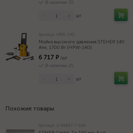
В наличии 35
-
+
шт
Артикул:
HPW-140
Мойка высокого давления STEHER 140
Атм, 1700 Вт {HPW-140}
6 717 ₽
/шт
В наличии 25
-
+
шт
Похожие товары
Артикул:
2-06817-T-S06
STAYER Cristal, 7 х 100 мм, 6 шт,