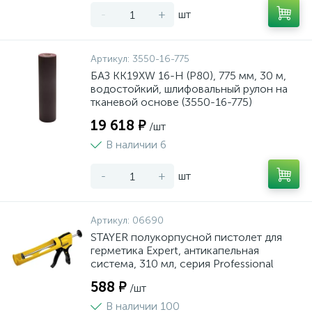
-
+
шт
Артикул:
3550-16-775
БАЗ KK19XW 16-H (Р80), 775 мм, 30 м,
водостойкий, шлифовальный рулон на
тканевой основе (3550-16-775)
19 618 ₽
/шт
В наличии 6
-
+
шт
Артикул:
06690
STAYER полукорпусной пистолет для
герметика Expert, антикапельная
система, 310 мл, серия Professional
588 ₽
/шт
В наличии 100