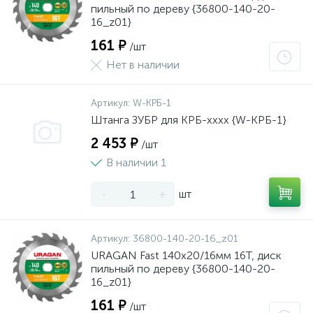
пильный по дереву {36800-140-20-
16_z01}
161 ₽
/шт
Нет в наличии
Артикул:
W-КРБ-1
Штанга ЗУБР для КРБ-хххх {W-КРБ-1}
2 453 ₽
/шт
В наличии 1
-
+
шт
Артикул:
36800-140-20-16_z01
URAGAN Fast 140x20/16мм 16Т, диск
пильный по дереву {36800-140-20-
16_z01}
161 ₽
/шт