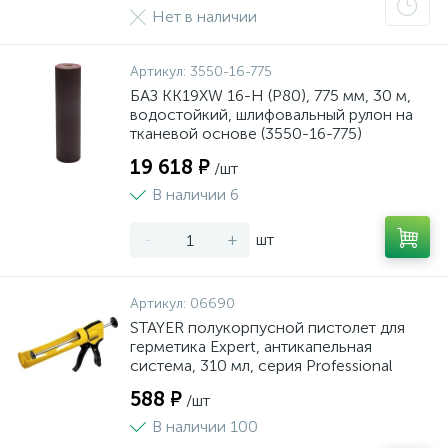
Нет в наличии
Артикул:
3550-16-775
БАЗ KK19XW 16-H (Р80), 775 мм, 30 м,
водостойкий, шлифовальный рулон на
тканевой основе (3550-16-775)
19 618 ₽
/шт
В наличии 6
-
+
шт
Артикул:
06690
STAYER полукорпусной пистолет для
герметика Expert, антикапельная
система, 310 мл, серия Professional
588 ₽
/шт
В наличии 100