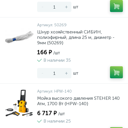
-
+
шт
Артикул:
50269
Шнур хозяйственный СИБИН,
полиэфирный, длина 25 м, диаметр -
9мм {50269}
166 ₽
/шт
В наличии 35
-
+
шт
Артикул:
HPW-140
Мойка высокого давления STEHER 140
Атм, 1700 Вт {HPW-140}
6 717 ₽
/шт
В наличии 25