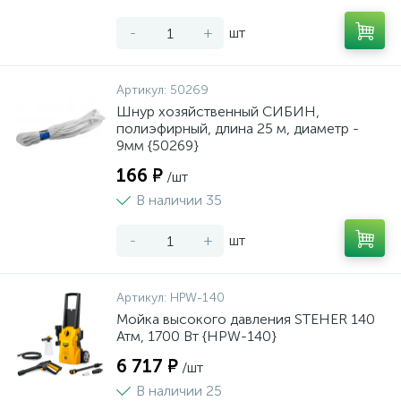
-
+
шт
Артикул:
50269
Шнур хозяйственный СИБИН,
полиэфирный, длина 25 м, диаметр -
9мм {50269}
166 ₽
/шт
В наличии 35
-
+
шт
Артикул:
HPW-140
Мойка высокого давления STEHER 140
Атм, 1700 Вт {HPW-140}
6 717 ₽
/шт
В наличии 25