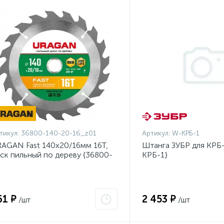
тикул:
36800-140-20-16_z01
Артикул:
W-КРБ-1
AGAN Fast 140x20/16мм 16Т,
Штанга ЗУБР для КРБ-
ск пильный по дереву {36800-
КРБ-1}
0-20-16_z01}
61 ₽
2 453 ₽
/шт
/шт