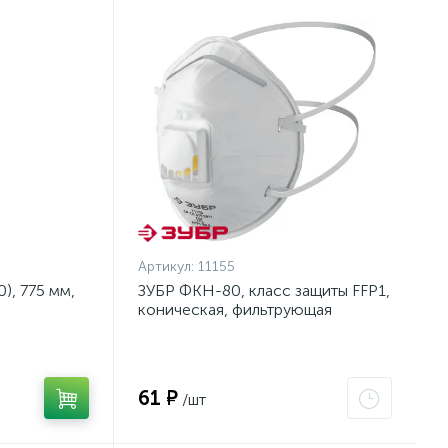
Артикул:
11155
), 775 мм,
ЗУБР ФКН-80, класс защиты FFP1,
коническая, фильтрующая
на тканевой
полумаска с направленным
клапаном выдоха (11155)
61 ₽
/шт