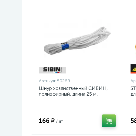
Артикул:
50269
Ар
Шнур хозяйственный СИБИН,
ST
полиэфирный, длина 25 м,
дл
диаметр - 9мм {50269}
ан
се
166 ₽
5
/шт