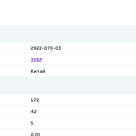
2922-070-03
ЗУБР
Китай
172
42
5
0.01