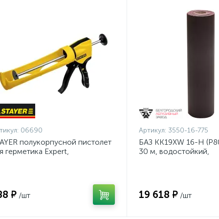
тикул:
06690
Артикул:
3550-16-775
AYER полукорпусной пистолет
БАЗ KK19XW 16-H (Р80
я герметика Expert,
30 м, водостойкий,
тикапельная система, 310 мл,
шлифовальный рулон 
рия Professional
основе (3550-16-775)
88 ₽
19 618 ₽
/шт
/шт