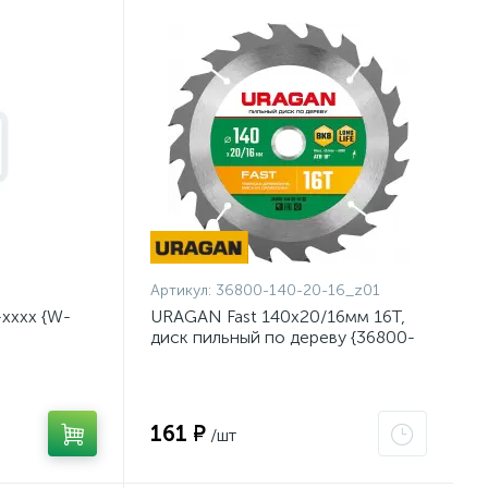
Артикул:
36800-140-20-16_z01
хххх {W-
URAGAN Fast 140x20/16мм 16Т,
диск пильный по дереву {36800-
140-20-16_z01}
161 ₽
/шт