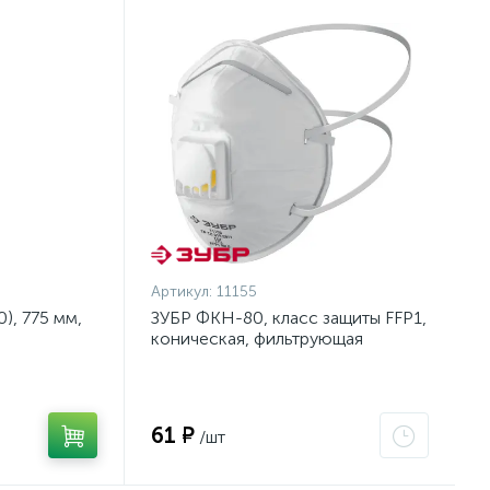
Артикул:
11155
), 775 мм,
ЗУБР ФКН-80, класс защиты FFP1,
коническая, фильтрующая
на тканевой
полумаска с направленным
клапаном выдоха (11155)
61 ₽
/шт