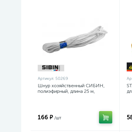
Артикул:
50269
Ар
Шнур хозяйственный СИБИН,
ST
полиэфирный, длина 25 м,
дл
диаметр - 9мм {50269}
ан
се
166 ₽
5
/шт