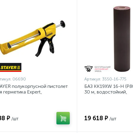
тикул:
06690
Артикул:
3550-16-775
AYER полукорпусной пистолет
БАЗ KK19XW 16-H (Р80
я герметика Expert,
30 м, водостойкий,
тикапельная система, 310 мл,
шлифовальный рулон 
рия Professional
основе (3550-16-775)
88 ₽
19 618 ₽
/шт
/шт