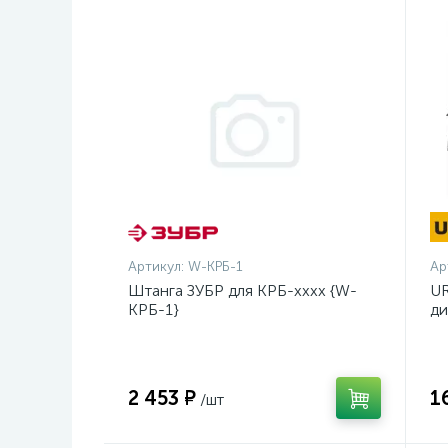
Артикул:
W-КРБ-1
Ар
Штанга ЗУБР для КРБ-хххх {W-
UR
КРБ-1}
ди
14
2 453 ₽
1
/шт