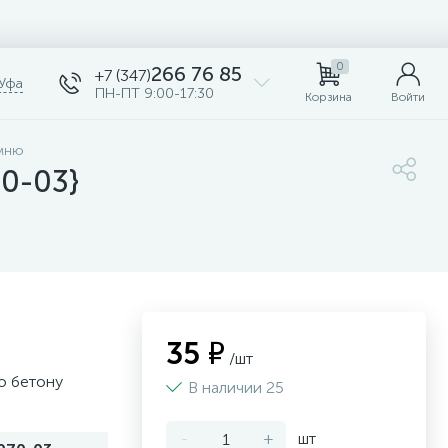
0
266 76 85
+7 (347)
Уфа
ПН-ПТ 9:00-17:30
Корзина
Войти
амню
70-03}
35 ₽
/шт
о бетону
В наличии 25
-
+
шт