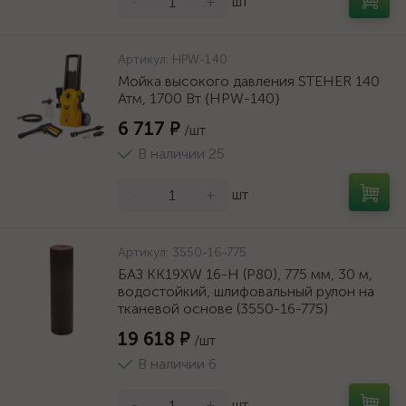
-
+
шт
Артикул:
HPW-140
Мойка высокого давления STEHER 140
Атм, 1700 Вт {HPW-140}
6 717 ₽
/шт
В наличии 25
-
+
шт
Артикул:
3550-16-775
БАЗ KK19XW 16-H (Р80), 775 мм, 30 м,
водостойкий, шлифовальный рулон на
тканевой основе (3550-16-775)
19 618 ₽
/шт
В наличии 6
-
+
шт