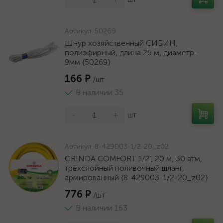
Артикул:
50269
Шнур хозяйственный СИБИН,
полиэфирный, длина 25 м, диаметр -
9мм {50269}
166 ₽
/шт
В наличии 35
-
+
шт
Артикул:
8-429003-1/2-20_z02
GRINDA COMFORT 1/2", 20 м, 30 атм,
трёхслойный поливочный шланг,
армированный {8-429003-1/2-20_z02}
776 ₽
/шт
В наличии 163