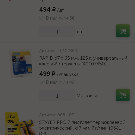
494 ₽
/шт
В наличии 56
-
+
шт
Артикул:
40107350
RAPID d7 x 65 мм, 125 г, универсальный
клеевой стержень {40107350}
499 ₽
/Упаковка
В наличии 48
-
+
Упаковка
Артикул:
0681-07
STAYER PRO 7 пистолет термоклеевой
электрический, d 7 мм, 7 г/мин {0681-
07}