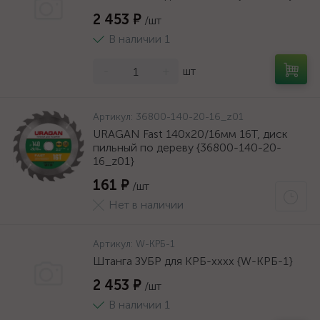
2 453 ₽
/шт
В наличии 1
-
+
шт
Артикул:
36800-140-20-16_z01
URAGAN Fast 140x20/16мм 16Т, диск
пильный по дереву {36800-140-20-
16_z01}
161 ₽
/шт
Нет в наличии
Артикул:
W-КРБ-1
Штанга ЗУБР для КРБ-хххх {W-КРБ-1}
2 453 ₽
/шт
В наличии 1