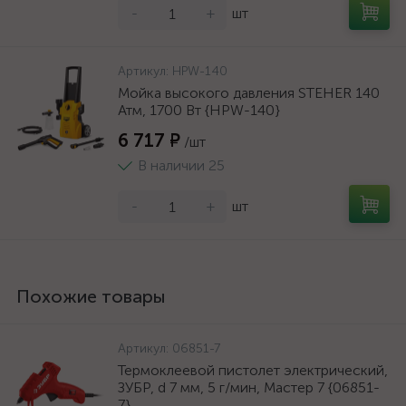
-
+
шт
Артикул:
HPW-140
Мойка высокого давления STEHER 140
Атм, 1700 Вт {HPW-140}
6 717 ₽
/шт
В наличии 25
-
+
шт
Похожие товары
Артикул:
06851-7
Термоклеевой пистолет электрический,
ЗУБР, d 7 мм, 5 г/мин, Мастер 7 {06851-
7}