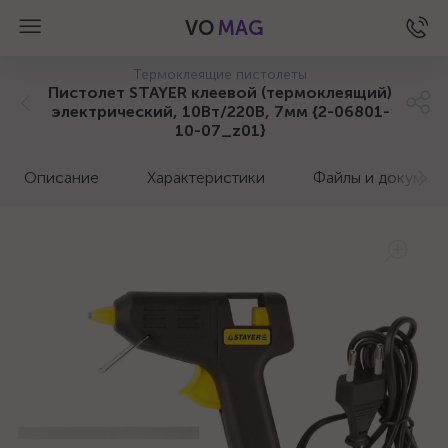
VO
MAG
Термоклеящие пистолеты
Пистолет STAYER клеевой (термоклеящий)
электрический, 10Вт/220В, 7мм {2-06801-
10-07_z01}
Описание
Характеристики
Файлы и докумен
а