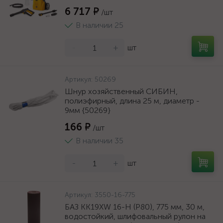
6 717 ₽
/шт
В наличии 25
-
+
шт
Артикул:
50269
Шнур хозяйственный СИБИН,
полиэфирный, длина 25 м, диаметр -
9мм {50269}
166 ₽
/шт
В наличии 35
-
+
шт
Артикул:
3550-16-775
БАЗ KK19XW 16-H (Р80), 775 мм, 30 м,
водостойкий, шлифовальный рулон на