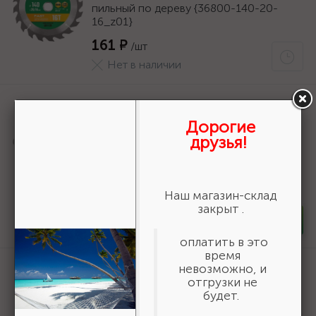
пильный по дереву {36800-140-20-
16_z01}
161 ₽
/шт
Нет в наличии
Артикул:
50269
Шнур хозяйственный СИБИН,
Дорогие
полиэфирный, длина 25 м, диаметр -
друзья!
9мм {50269}
166 ₽
/шт
В наличии 35
Наш магазин-склад
закрыт .
-
+
шт
оплатить в это
время
Артикул:
3550-16-775
невозможно, и
отгрузки не
БАЗ KK19XW 16-H (Р80), 775 мм, 30 м,
будет.
водостойкий, шлифовальный рулон на
тканевой основе (3550-16-775)