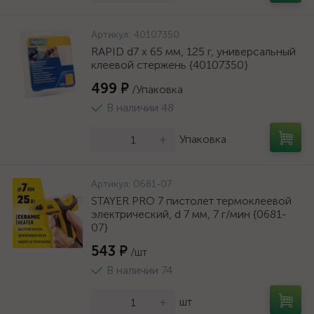
Артикул:
40107350
RAPID d7 x 65 мм, 125 г, универсальный
клеевой стержень {40107350}
499 ₽
/Упаковка
В наличии 48
-
+
Упаковка
Артикул:
0681-07
STAYER PRO 7 пистолет термоклеевой
электрический, d 7 мм, 7 г/мин {0681-
07}
543 ₽
/шт
В наличии 74
-
+
шт