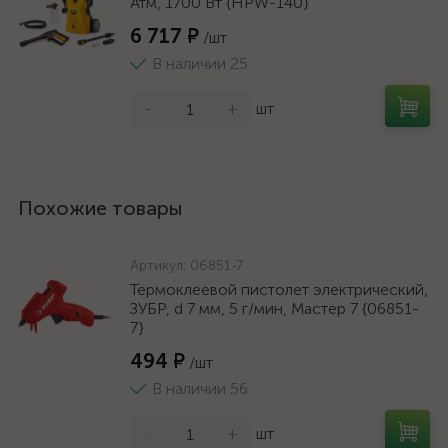
Атм, 1700 Вт {HPW-140}
6 717 ₽
/шт
В наличии 25
-
+
шт
Похожие товары
Артикул:
06851-7
Термоклеевой пистолет электрический,
ЗУБР, d 7 мм, 5 г/мин, Мастер 7 {06851-
7}
494 ₽
/шт
В наличии 56
-
+
шт