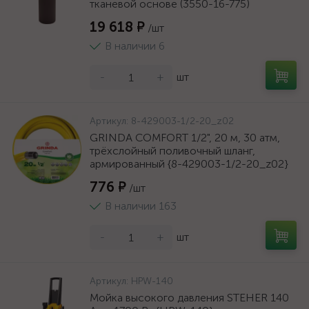
тканевой основе (3550-16-775)
19 618 ₽
/шт
В наличии 6
-
+
шт
Артикул:
8-429003-1/2-20_z02
GRINDA COMFORT 1/2", 20 м, 30 атм,
трёхслойный поливочный шланг,
армированный {8-429003-1/2-20_z02}
776 ₽
/шт
В наличии 163
-
+
шт
Артикул:
HPW-140
Мойка высокого давления STEHER 140