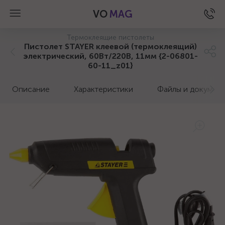
VO
MAG
Термоклеящие пистолеты
Пистолет STAYER клеевой (термоклеящий)
электрический, 60Вт/220В, 11мм {2-06801-
60-11_z01}
Описание
Характеристики
Файлы и докумен
а