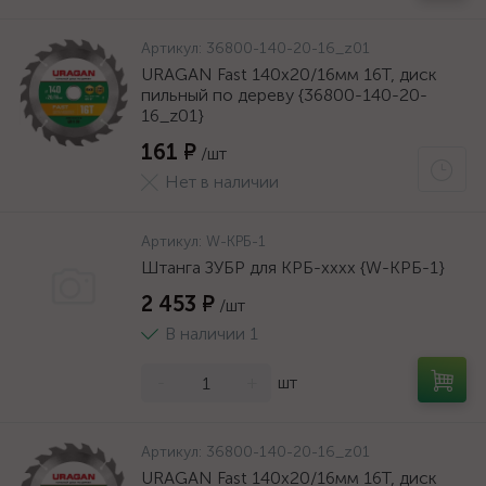
Артикул:
36800-140-20-16_z01
URAGAN Fast 140x20/16мм 16Т, диск
пильный по дереву {36800-140-20-
16_z01}
161 ₽
/шт
Нет в наличии
Артикул:
W-КРБ-1
Штанга ЗУБР для КРБ-хххх {W-КРБ-1}
2 453 ₽
/шт
В наличии 1
-
+
шт
Артикул:
36800-140-20-16_z01
URAGAN Fast 140x20/16мм 16Т, диск