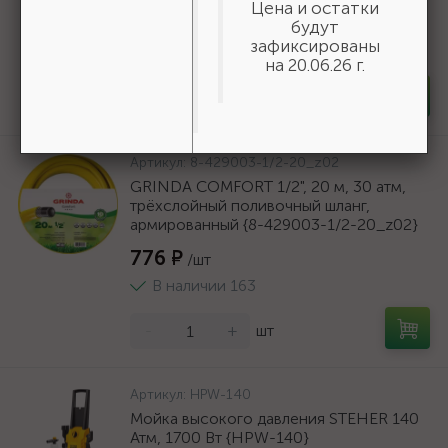
Цена и остатки
19 618 ₽
будут
/шт
зафиксированы
В наличии 6
на 20.06.26 г.
-
+
шт
Артикул:
8-429003-1/2-20_z02
GRINDA COMFORT 1/2", 20 м, 30 атм,
трёхслойный поливочный шланг,
армированный {8-429003-1/2-20_z02}
776 ₽
/шт
В наличии 163
-
+
шт
Артикул:
HPW-140
Мойка высокого давления STEHER 140
Атм, 1700 Вт {HPW-140}