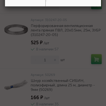
-
+
шт
Артикул:
310247-20-05
Перфорированная вентиляционная
лента прямая ПВЛ, 20х0.5мм, 25м, ЗУБР
{310247-20-05}
525 ₽
/шт
В наличии 57
-
+
шт
Артикул:
50269
Шнур хозяйственный СИБИН,
полиэфирный, длина 25 м, диаметр -
9мм {50269}
166 ₽
/шт
В наличии 35