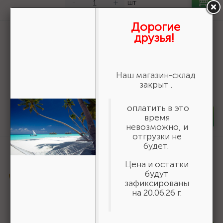
-
+
шт
Дорогие
Артикул:
3550-16-775
друзья!
БАЗ KK19XW 16-H (Р80), 775 мм, 30 м,
водостойкий, шлифовальный рулон на
тканевой основе (3550-16-775)
Наш магазин-склад
19 618 ₽
/шт
закрыт .
В наличии 6
оплатить в это
время
-
+
шт
невозможно, и
отгрузки не
будет.
Артикул:
06690
STAYER полукорпусной пистолет для
Цена и остатки
герметика Expert, антикапельная
будут
система, 310 мл, серия Professional
зафиксированы
на 20.06.26 г.
588 ₽
/шт
В наличии 100