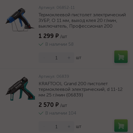
Артикул:
06852-11
Термоклеевой пистолет электрический
ЗУБР, O 11 мм, выход клея 20 г/мин,
выключатель, Профессионал 200
1 299 ₽
/шт
В наличии 58
-
+
шт
Артикул:
06839
KRAFTOOL Grand 200 пистолет
термоклеевой электрический, d 11-12
мм 25 г/мин {06839}
2 570 ₽
/шт
В наличии 104
-
+
шт