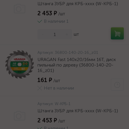
Штанга ЗУБР для КРБ-хххх {W-КРБ-1}
2 453 ₽
/шт
В наличии 1
-
+
шт
Артикул:
36800-140-20-16_z01
URAGAN Fast 140x20/16мм 16Т, диск
пильный по дереву {36800-140-20-
16_z01}
161 ₽
/шт
Нет в наличии
Артикул:
W-КРБ-1
Штанга ЗУБР для КРБ-хххх {W-КРБ-1}
2 453 ₽
/шт
В наличии 1