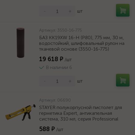
-
+
шт
Артикул:
3550-16-775
БАЗ KK19XW 16-H (Р80), 775 мм, 30 м,
водостойкий, шлифовальный рулон на
тканевой основе (3550-16-775)
19 618 ₽
/шт
В наличии 6
-
+
шт
Артикул:
06690
STAYER полукорпусной пистолет для
герметика Expert, антикапельная
система, 310 мл, серия Professional
588 ₽
/шт