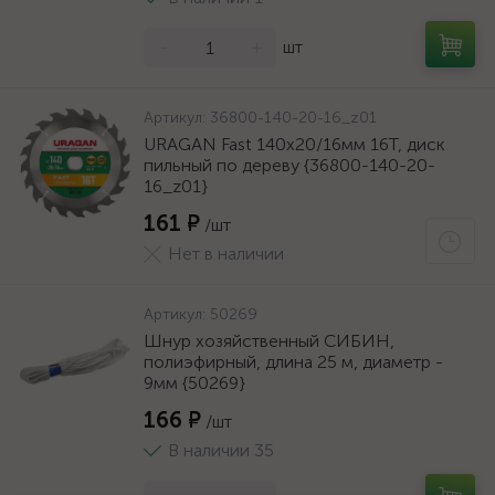
-
+
шт
Артикул:
36800-140-20-16_z01
URAGAN Fast 140x20/16мм 16Т, диск
пильный по дереву {36800-140-20-
16_z01}
161 ₽
/шт
Нет в наличии
Артикул:
50269
Шнур хозяйственный СИБИН,
полиэфирный, длина 25 м, диаметр -
9мм {50269}
166 ₽
/шт
В наличии 35