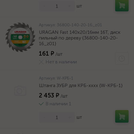
-
+
шт
Артикул:
36800-140-20-16_z01
URAGAN Fast 140x20/16мм 16Т, диск
пильный по дереву {36800-140-20-
16_z01}
161 ₽
/шт
Нет в наличии
Артикул:
W-КРБ-1
Штанга ЗУБР для КРБ-хххх {W-КРБ-1}
2 453 ₽
/шт
В наличии 1
-
+
шт