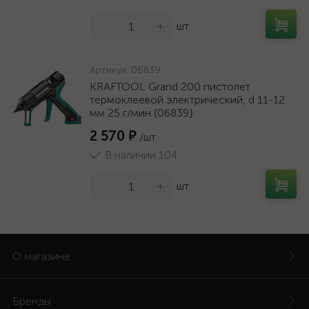
-
+
шт
Артикул:
06839
KRAFTOOL Grand 200 пистолет
термоклеевой электрический, d 11-12
мм 25 г/мин {06839}
2 570 ₽
/шт
В наличии 104
-
+
шт
О магазине
Бренды