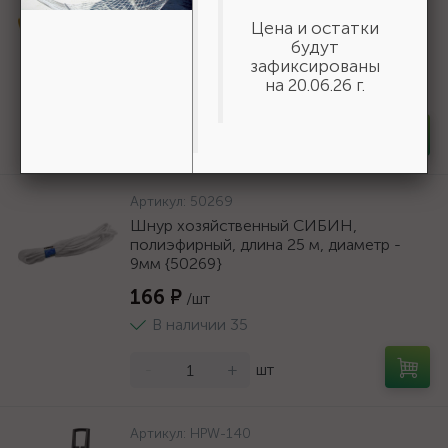
герметика Expert, антикапельная
Цена и остатки
система, 310 мл, серия Professional
будут
588 ₽
зафиксированы
/шт
на 20.06.26 г.
В наличии 100
-
+
шт
Артикул:
50269
Шнур хозяйственный СИБИН,
полиэфирный, длина 25 м, диаметр -
9мм {50269}
166 ₽
/шт
В наличии 35
-
+
шт
Артикул:
HPW-140