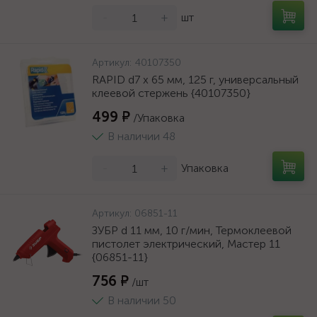
-
+
шт
Артикул:
40107350
RAPID d7 x 65 мм, 125 г, универсальный
клеевой стержень {40107350}
499 ₽
/Упаковка
В наличии 48
-
+
Упаковка
Артикул:
06851-11
ЗУБР d 11 мм, 10 г/мин, Термоклеевой
пистолет электрический, Мастер 11
{06851-11}
756 ₽
/шт
В наличии 50