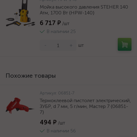
Мойка высокого давления STEHER 140
Атм, 1700 Вт {HPW-140}
6 717 ₽
/шт
В наличии 25
-
+
шт
Похожие товары
Артикул:
06851-7
Термоклеевой пистолет электрический,
ЗУБР, d 7 мм, 5 г/мин, Мастер 7 {06851-
7}
494 ₽
/шт
В наличии 56