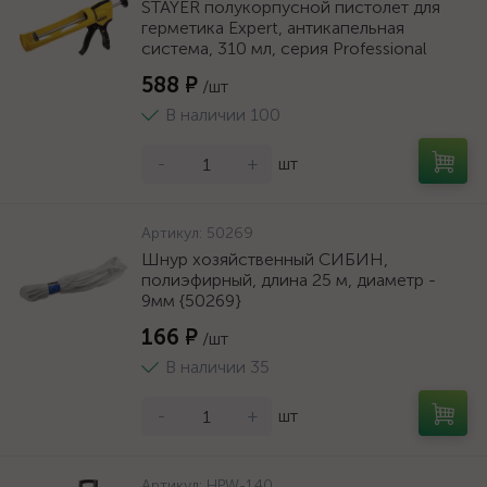
STAYER полукорпусной пистолет для
герметика Expert, антикапельная
система, 310 мл, серия Professional
588 ₽
/шт
В наличии 100
-
+
шт
Артикул:
50269
Шнур хозяйственный СИБИН,
полиэфирный, длина 25 м, диаметр -
9мм {50269}
166 ₽
/шт
В наличии 35
-
+
шт
Артикул:
HPW-140