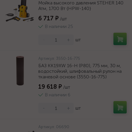
Мойка высокого давления STEHER 140
Атм, 1700 Вт {HPW-140}
6 717 ₽
/шт
В наличии 25
-
+
шт
Артикул:
3550-16-775
БАЗ KK19XW 16-H (Р80), 775 мм, 30 м,
водостойкий, шлифовальный рулон на
тканевой основе (3550-16-775)
19 618 ₽
/шт
В наличии 6
-
+
шт
Артикул:
06690