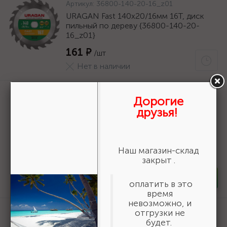
Артикул:
36800-140-20-16_z01
URAGAN Fast 140x20/16мм 16Т, диск
пильный по дереву {36800-140-20-
16_z01}
161 ₽
/шт
Нет в наличии
Артикул:
3550-16-775
Дорогие
БАЗ KK19XW 16-H (Р80), 775 мм, 30 м,
друзья!
водостойкий, шлифовальный рулон на
тканевой основе (3550-16-775)
19 618 ₽
/шт
Наш магазин-склад
В наличии 6
закрыт .
-
+
шт
оплатить в это
время
невозможно, и
Артикул:
06690
отгрузки не
будет.
STAYER полукорпусной пистолет для