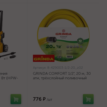
Артикул:
8-429003-1/2-20_z02
ения
GRINDA COMFORT 1/2", 20 м, 30
0 Вт {HPW-
атм, трёхслойный поливочный
шланг, армированный {8-429003-
1/2-20_z02}
776 ₽
/шт