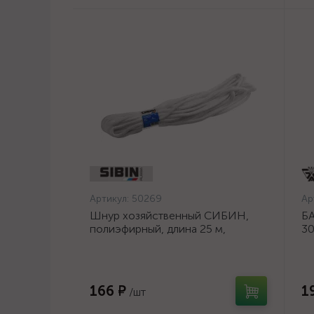
Артикул:
50269
Ар
Шнур хозяйственный СИБИН,
БА
полиэфирный, длина 25 м,
30
диаметр - 9мм {50269}
шл
ос
166 ₽
1
/шт