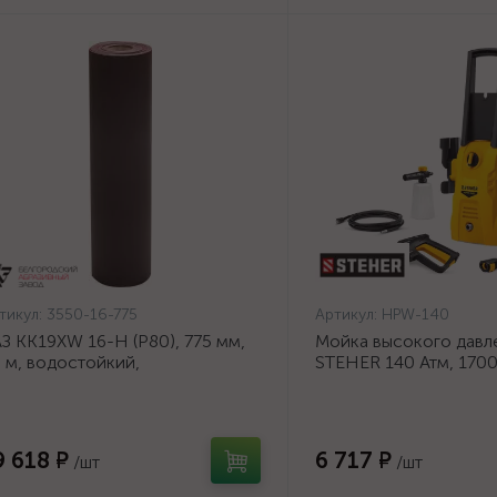
тикул:
3550-16-775
Артикул:
HPW-140
З KK19XW 16-H (Р80), 775 мм,
Мойка высокого давл
 м, водостойкий,
STEHER 140 Атм, 170
ифовальный рулон на тканевой
140}
нове (3550-16-775)
9 618 ₽
6 717 ₽
/шт
/шт