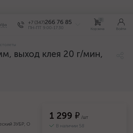
0
266 76 85
+7 (347)
Уфа
ПН-ПТ 9:00-17:30
Корзина
Войти
столеты
м, выход клея 20 г/мин,
1 299 ₽
/шт
еский ЗУБР, O
В наличии 58