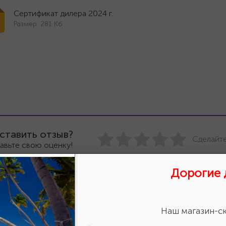
Сертификат дилера 2024 г.
Размер: 281 Кб
ставить отзыв?
Сделайте
авьте свою оценку!
Дорогие 
Наш магазин-ск