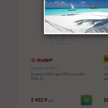
Артикул:
W-КРБ-1
Ар
Штанга ЗУБР для КРБ-хххх {W-
UR
КРБ-1}
ди
14
2 453 ₽
1
/шт