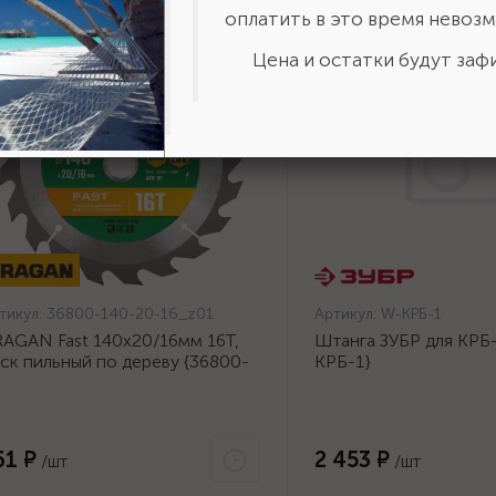
оплатить в это время невозм
Цена и остатки будут зафи
тикул:
36800-140-20-16_z01
Артикул:
W-КРБ-1
AGAN Fast 140x20/16мм 16Т,
Штанга ЗУБР для КРБ-
ск пильный по дереву {36800-
КРБ-1}
0-20-16_z01}
61 ₽
2 453 ₽
/шт
/шт