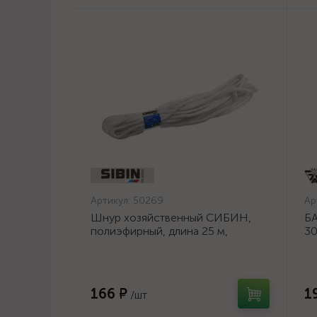
Артикул:
50269
Ар
Шнур хозяйственный СИБИН,
БА
полиэфирный, длина 25 м,
30
диаметр - 9мм {50269}
шл
ос
166 ₽
1
/шт