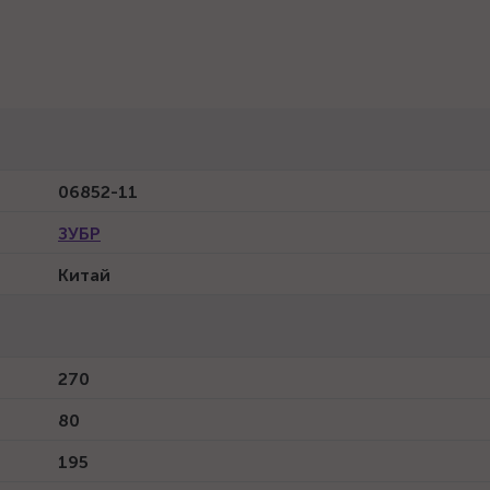
06852-11
ЗУБР
Китай
270
80
195