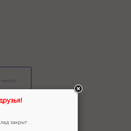
 выбор!
друзья!
лад закрыт .