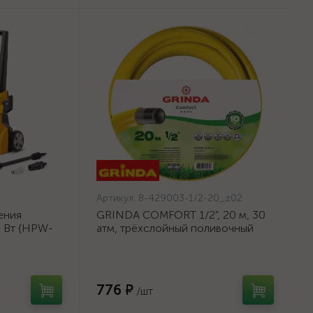
Артикул:
8-429003-1/2-20_z02
ения
GRINDA COMFORT 1/2", 20 м, 30
0 Вт {HPW-
атм, трёхслойный поливочный
шланг, армированный {8-429003-
1/2-20_z02}
776 ₽
/шт