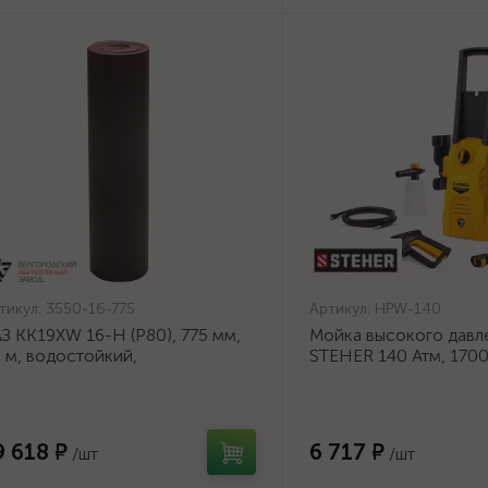
тикул:
3550-16-775
Артикул:
HPW-140
З KK19XW 16-H (Р80), 775 мм,
Мойка высокого давл
 м, водостойкий,
STEHER 140 Атм, 170
ифовальный рулон на тканевой
140}
нове (3550-16-775)
9 618 ₽
6 717 ₽
/шт
/шт