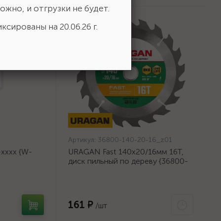
ожно, и отгрузки не будет.
ксированы на 20.06.26 г.
Артикул:
36800-140-20-16_z01
хххх {W-
URAGAN Fast 140x20/16мм 16Т,
диск пильный по дереву {36800-
140-20-16_z01}
161 ₽
/шт