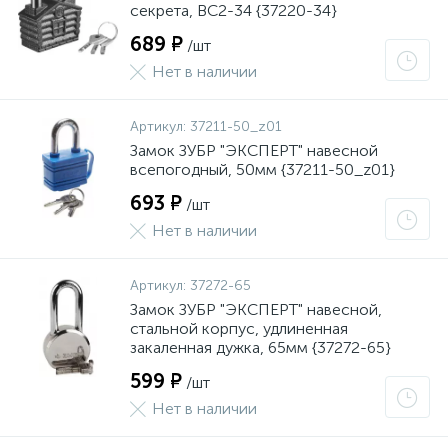
секрета, ВС2-34 {37220-34}
689 ₽
/шт
Нет в наличии
Артикул:
37211-50_z01
Замок ЗУБР "ЭКСПЕРТ" навесной
всепогодный, 50мм {37211-50_z01}
693 ₽
/шт
Нет в наличии
Артикул:
37272-65
Замок ЗУБР "ЭКСПЕРТ" навесной,
стальной корпус, удлиненная
закаленная дужка, 65мм {37272-65}
599 ₽
/шт
Нет в наличии