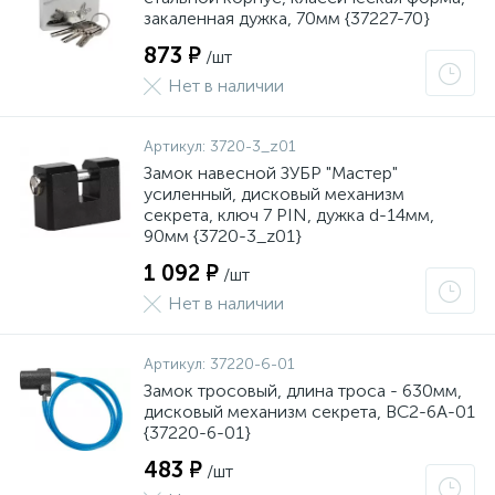
закаленная дужка, 70мм {37227-70}
873 ₽
/шт
Нет в наличии
Артикул:
3720-3_z01
Замок навесной ЗУБР "Мастер"
усиленный, дисковый механизм
секрета, ключ 7 PIN, дужка d-14мм,
90мм {3720-3_z01}
1 092 ₽
/шт
Нет в наличии
Артикул:
37220-6-01
Замок тросовый, длина троса - 630мм,
дисковый механизм секрета, ВС2-6А-01
{37220-6-01}
483 ₽
/шт