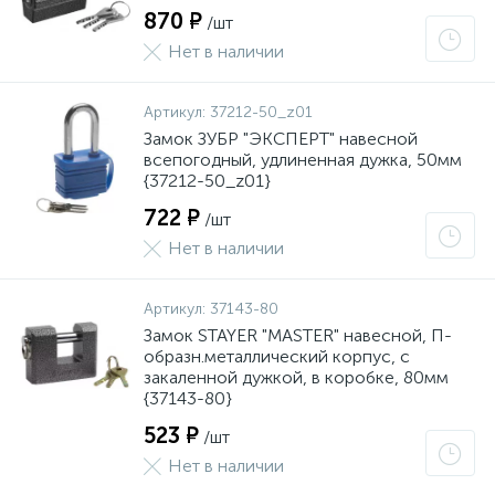
870 ₽
/шт
Нет в наличии
Артикул:
37212-50_z01
Замок ЗУБР "ЭКСПЕРТ" навесной
всепогодный, удлиненная дужка, 50мм
{37212-50_z01}
722 ₽
/шт
Нет в наличии
Артикул:
37143-80
Замок STAYER "MASTER" навесной, П-
образн.металлический корпус, с
закаленной дужкой, в коробке, 80мм
{37143-80}
523 ₽
/шт
Нет в наличии