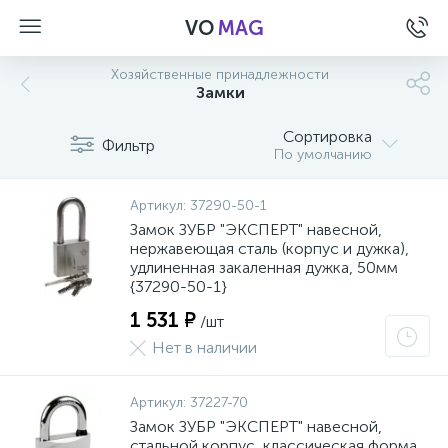
VO
MAG
Хозяйственные принадлежности
Замки
Сортировка
Фильтр
По умолчанию
Артикул:
37290-50-1
Замок ЗУБР "ЭКСПЕРТ" навесной,
нержавеющая сталь (корпус и дужка),
удлиненная закаленная дужка, 50мм
{37290-50-1}
1 531 ₽
/шт
Нет в наличии
а
Артикул:
37227-70
Замок ЗУБР "ЭКСПЕРТ" навесной,
стальной корпус, классическая форма,