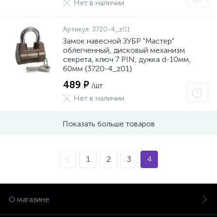
Нет в наличии
Артикул:
3720-4_z01
Замок навесной ЗУБР "Мастер"
облегченный, дисковый механизм
секрета, ключ 7 PIN, дужка d-10мм,
60мм {3720-4_z01}
489 ₽
/шт
Нет в наличии
Показать больше товаров
1
2
3
4
О магазине