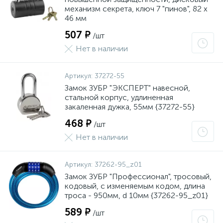
механизм секрета, ключ 7 "пинов", 82 x
46 мм
507 ₽
/шт
Нет в наличии
Артикул:
37272-55
Замок ЗУБР "ЭКСПЕРТ" навесной,
стальной корпус, удлиненная
закаленная дужка, 55мм {37272-55}
468 ₽
/шт
Нет в наличии
Артикул:
37262-95_z01
Замок ЗУБР "Профессионал", тросовый,
кодовый, с изменяемым кодом, длина
троса - 950мм, d 10мм {37262-95_z01}
589 ₽
/шт