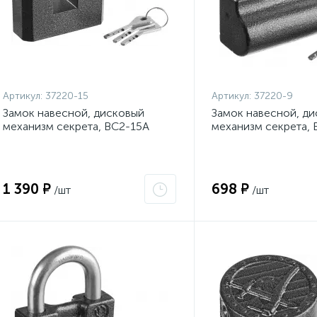
Артикул:
37220-15
Артикул:
37220-9
Замок навесной, дисковый
Замок навесной, д
механизм секрета, ВС2-15А
механизм секрета, 
{37220-15}
{37220-9}
1 390 ₽
698 ₽
/шт
/шт