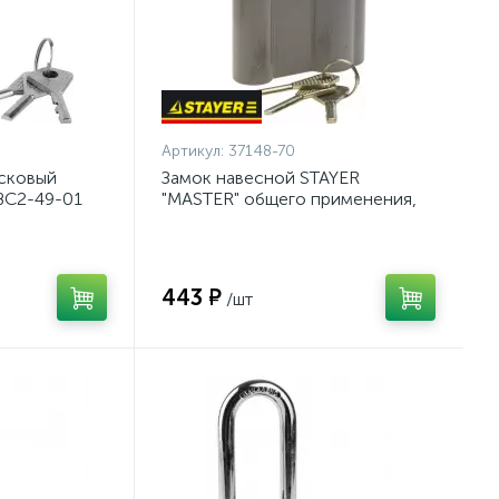
Артикул:
37148-70
исковый
Замок навесной STAYER
ВС2-49-01
"MASTER" общего применения,
дисковый механизм секрета,
65мм {37148-70}
443 ₽
/шт