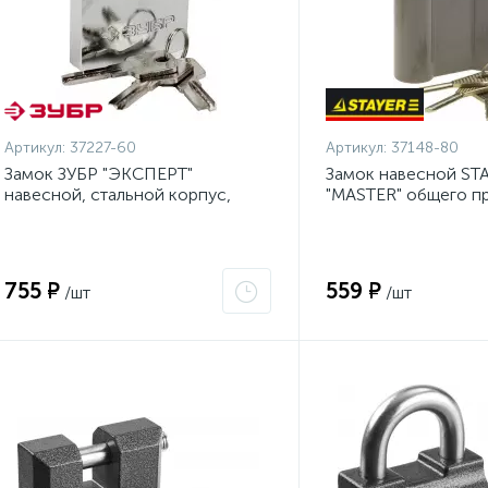
Артикул:
37227-60
Артикул:
37148-80
Замок ЗУБР "ЭКСПЕРТ"
Замок навесной ST
навесной, стальной корпус,
"MASTER" общего п
классическая форма, закаленная
дисковый механизм 
дужка, 60мм {37227-60}
75мм {37148-80}
755 ₽
559 ₽
/шт
/шт