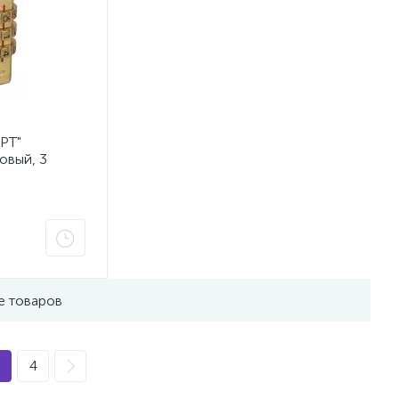
РТ"
овый, 3
}
е товаров
4