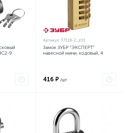
Артикул:
37118-2_z01
исковый
Замок ЗУБР "ЭКСПЕРТ"
ВС2-9
навесной мини, кодовый, 4
диска {37118-2_z01}
416 ₽
/шт