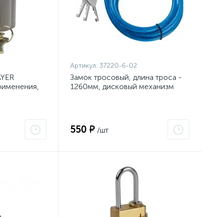
Артикул:
37220-6-02
AYER
Замок тросовый, длина троса -
рименения,
1260мм, дисковый механизм
секрета,
секрета, ВС2-6А-02 {37220-6-
02}
550 ₽
/шт