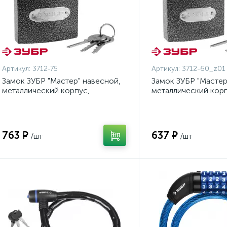
Артикул:
3712-75
Артикул:
3712-60_z01
Замок ЗУБР "Мастер" навесной,
Замок ЗУБР "Мастер
металлический корпус,
металлический корп
закаленная дужка, 75мм {3712-
закаленная дужка, 
75}
60_z01}
763 ₽
637 ₽
/шт
/шт