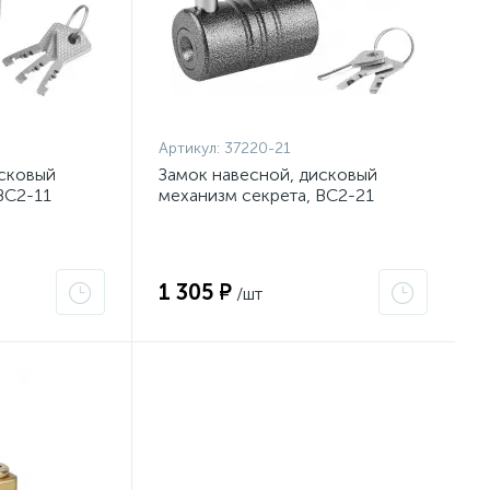
Артикул:
37220-21
исковый
Замок навесной, дисковый
ВС2-11
механизм секрета, ВС2-21
{37220-21}
1 305 ₽
/шт