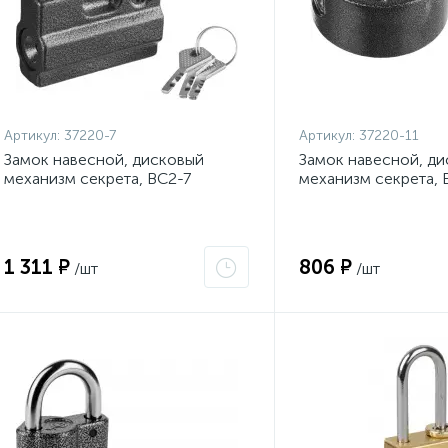
Артикул:
37220-7
Артикул:
37220-11
Замок навесной, дисковый
Замок навесной, д
механизм секрета, ВС2-7
механизм секрета, 
{37220-7}
{37220-11}
1 311 ₽
806 ₽
/шт
/шт