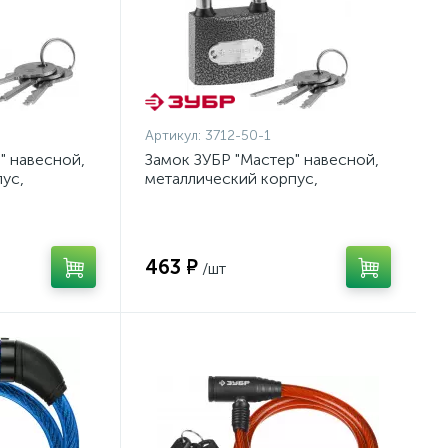
Артикул:
3712-50-1
" навесной,
Замок ЗУБР "Мастер" навесной,
ус,
металлический корпус,
63мм {3712-
удлиненная закаленная дужка,
50мм {3712-50-1}
463 ₽
/шт