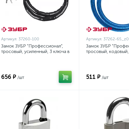
Артикул:
37260-100
Артикул:
37262-65_z0
Замок ЗУБР "Профессионал",
Замок ЗУБР "Профес
тросовый, усиленный, 3 ключа в
тросовый, кодовый,
комплекте, длина троса 1000мм,
изменяемым кодом,
d 18мм {37260-100}
- 650мм, d 10мм {3
656 ₽
511 ₽
/шт
/шт