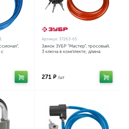
1
Артикул:
37263-65
сионал",
Замок ЗУБР "Мастер", тросовый,
 с
3 ключа в комплекте, длина
 длина троса
троса 650мм, d 10мм {37263-65}
7262-65_z01}
271 ₽
/шт