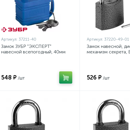
Артикул:
37211-40
Артикул:
37220-49-01
Замок ЗУБР "ЭКСПЕРТ"
Замок навесной, д
навесной всепогодный, 40мм
механизм секрета, 
{37211-40}
{37220-49-01}
548 ₽
526 ₽
/шт
/шт