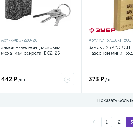
Артикул:
37220-26
Артикул:
37118-1_z01
Замок навесной, дисковый
Замок ЗУБР "ЭКСПЕ
механизм секрета, ВС2-26
навесной мини, код
{37220-26}
диска {37118-1_z01
442 ₽
373 ₽
/шт
/шт
Показать больш
1
2
3