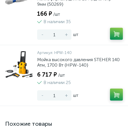
9мм {50269}
166 ₽
/шт
В наличии 35
-
+
шт
Артикул:
HPW-140
Мойка высокого давления STEHER 140
Атм, 1700 Вт {HPW-140}
6 717 ₽
/шт
В наличии 25
-
+
шт
Похожие товары