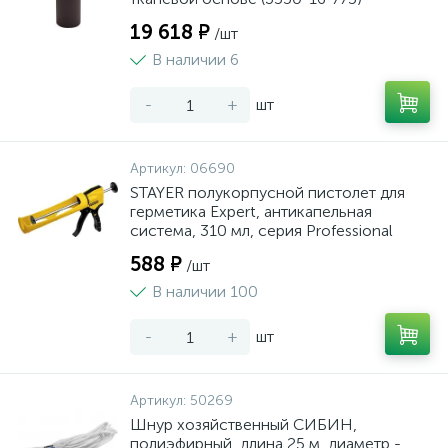
19 618 ₽
/шт
В наличии 6
-
+
шт
Артикул:
06690
STAYER полукорпусной пистолет для
герметика Expert, антикапельная
система, 310 мл, серия Professional
588 ₽
/шт
В наличии 100
-
+
шт
Артикул:
50269
Шнур хозяйственный СИБИН,
полиэфирный, длина 25 м, диаметр -