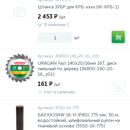
Штанга ЗУБР для КРБ-хххх {W-КРБ-1}
2 453 ₽
/шт
В наличии 1
-
+
шт
Артикул:
36800-140-20-16_z01
URAGAN Fast 140x20/16мм 16Т, диск
пильный по дереву {36800-140-20-
16_z01}
161 ₽
/шт
Нет в наличии
Артикул:
3550-16-775
БАЗ KK19XW 16-H (Р80), 775 мм, 30 м,
водостойкий, шлифовальный рулон на
тканевой основе (3550-16-775)