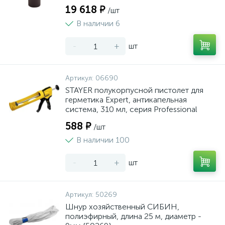
19 618 ₽
/шт
В наличии 6
-
+
шт
Артикул:
06690
STAYER полукорпусной пистолет для
герметика Expert, антикапельная
система, 310 мл, серия Professional
588 ₽
/шт
В наличии 100
-
+
шт
Артикул:
50269
Шнур хозяйственный СИБИН,
полиэфирный, длина 25 м, диаметр -