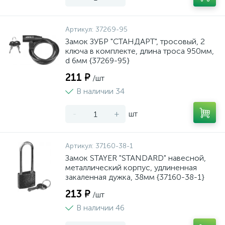
Артикул:
37269-95
Замок ЗУБР "СТАНДАРТ", тросовый, 2
ключа в комплекте, длина троса 950мм,
d 6мм {37269-95}
211 ₽
/шт
В наличии 34
-
+
шт
Артикул:
37160-38-1
Замок STAYER "STANDARD" навесной,
металлический корпус, удлиненная
закаленная дужка, 38мм {37160-38-1}
213 ₽
/шт
В наличии 46