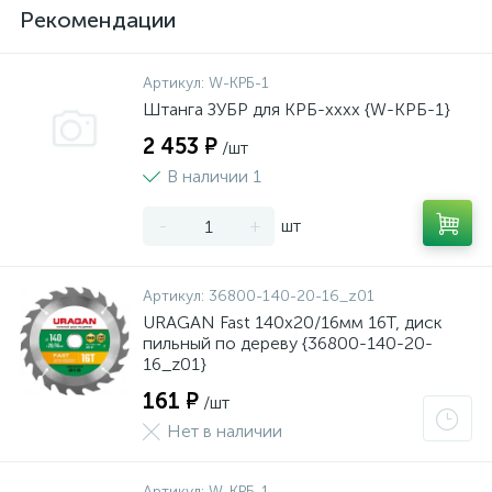
Рекомендации
Артикул:
W-КРБ-1
Штанга ЗУБР для КРБ-хххх {W-КРБ-1}
2 453 ₽
/шт
В наличии 1
-
+
шт
Артикул:
36800-140-20-16_z01
URAGAN Fast 140x20/16мм 16Т, диск
пильный по дереву {36800-140-20-
16_z01}
161 ₽
/шт
Нет в наличии
Артикул:
W-КРБ-1