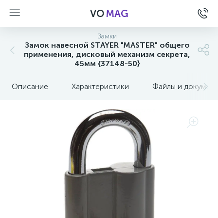
VO
MAG
Замки
Замок навесной STAYER "MASTER" общего
применения, дисковый механизм секрета,
45мм {37148-50}
Описание
Характеристики
Файлы и докумен
а