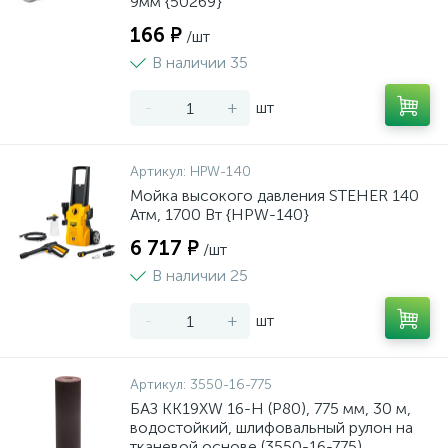
9мм {50269}
166 ₽
/шт
В наличии 35
-
+
шт
Артикул:
HPW-140
Мойка высокого давления STEHER 140
Атм, 1700 Вт {HPW-140}
6 717 ₽
/шт
В наличии 25
-
+
шт
Артикул:
3550-16-775
БАЗ KK19XW 16-H (Р80), 775 мм, 30 м,
водостойкий, шлифовальный рулон на
тканевой основе (3550-16-775)