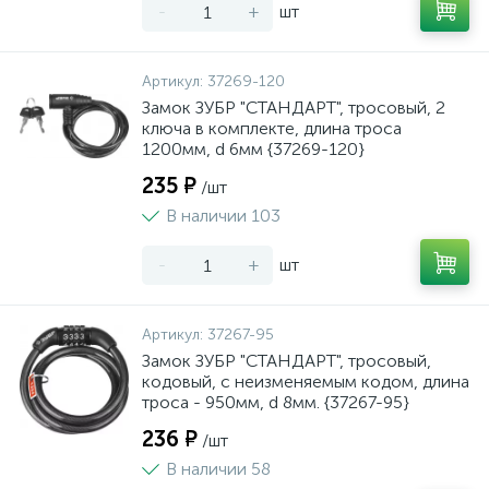
-
+
шт
Артикул:
37269-120
Замок ЗУБР "СТАНДАРТ", тросовый, 2
ключа в комплекте, длина троса
1200мм, d 6мм {37269-120}
235 ₽
/шт
В наличии 103
-
+
шт
Артикул:
37267-95
Замок ЗУБР "СТАНДАРТ", тросовый,
кодовый, с неизменяемым кодом, длина
троса - 950мм, d 8мм. {37267-95}
236 ₽
/шт
В наличии 58